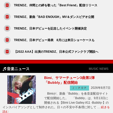
TRENDZ、仲間との絆を歌った「Best Friend」配信リリース
TRENDZ、新曲「BAD ENOUGH」MV＆ダンスビデオ公開
TRENDZ、日本デビューを記念したイベント開催決定
TRENDZ、日本デビュー発表 8月には来日ショーケースも
【2022 AAA】出演のTRENDZ、日本公式ファンクラブ開設へ
音楽ニュース
MUSIC NEWS
Bimi、サマーチューン3曲第1弾
「Bubbly」配信開始
2026年8月7日
Ｊ－ＰＯＰ
Bimiが、新曲「Bubbly」を各音楽配信サイト
で配信開始した。 「Bubbly」は、9月13日に
開催される【Bimi Live Galley #11 -Bubbly-】の
インスパイアソングとして制作された。日々の不安や不条理に対して …
続きを
読む