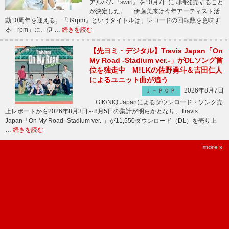
アルバム『swirl』を10月7日に同時発売すること
が決定した。 伊藤美来は今年アーティスト活
動10周年を迎える。『39rpm』というタイトルは、レコードの回転数を意味す
る「rpm」に、伊 …
続きを読む
【先ヨミ・デジタル】Travis Japan「On
My Road -Stadium ver.-」がDLソング首
位を独走中 M!LKの佐野勇斗＆吉田仁人
によるユニット曲が追う
2026年8月7日
Ｊ－ＰＯＰ
GfK/NIQ Japanによるダウンロード・ソング売
上レポートから2026年8月3日～8月5日の集計が明らかとなり、Travis
Japan「On My Road -Stadium ver.-」が11,550ダウンロード（DL）を売り上
…
続きを読む
more »