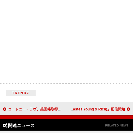
TRENDZ
コートニー・ラヴ、英国籍取得へ「私を追い出せないよ」
LANA、ニューAL『20 +』から先行配信曲「Red Wine (It Tastes Young & Rich)」配信開始
関連ニュース
RELATED NEWS