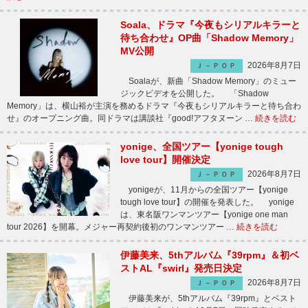
Soala、ドラマ『今夜もシリアルキラーと
待ち合わせ』OP曲「Shadow Memory」
MV公開
2026年8月7日
Ｊ－ＰＯＰ
Soalaが、新曲「Shadow Memory」のミュー
ジックビデオを公開した。 「Shadow
Memory」は、横山裕が主演を務めるドラマ『今夜もシリアルキラーと待ち合わ
せ』のオープニング曲。同ドラマは講談社『good!アフタヌーン …
続きを読む
yonige、全国ツアー【yonige tough
love tour】開催決定
2026年8月7日
Ｊ－ＰＯＰ
yonigeが、11月からの全国ツアー【yonige
tough love tour】の開催を発表した。 yonige
は、東名阪ワンマンツアー【yonige one man
tour 2026】を開幕。メジャー再契約後初のワンマンツアー …
続きを読む
伊藤美来、5thアルバム『39rpm』＆初ベ
ストAL『swirl』発売日決定
2026年8月7日
Ｊ－ＰＯＰ
伊藤美来が、5thアルバム『39rpm』とベスト