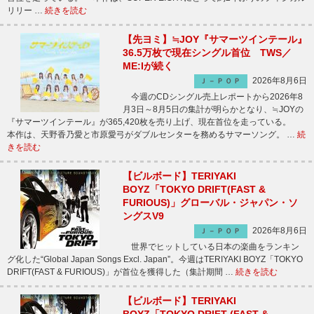
リリー …
続きを読む
【先ヨミ】≒JOY『サマーツインテール』
36.5万枚で現在シングル首位 TWS／
ME:Iが続く
2026年8月6日
Ｊ－ＰＯＰ
今週のCDシングル売上レポートから2026年8
月3日～8月5日の集計が明らかとなり、≒JOYの
『サマーツインテール』が365,420枚を売り上げ、現在首位を走っている。
本作は、天野香乃愛と市原愛弓がダブルセンターを務めるサマーソング。 …
続
きを読む
【ビルボード】TERIYAKI
BOYZ「TOKYO DRIFT(FAST &
FURIOUS)」グローバル・ジャパン・ソ
ングスV9
2026年8月6日
Ｊ－ＰＯＰ
世界でヒットしている日本の楽曲をランキン
グ化した“Global Japan Songs Excl. Japan”。今週はTERIYAKI BOYZ「TOKYO
DRIFT(FAST & FURIOUS)」が首位を獲得した（集計期間 …
続きを読む
【ビルボード】TERIYAKI