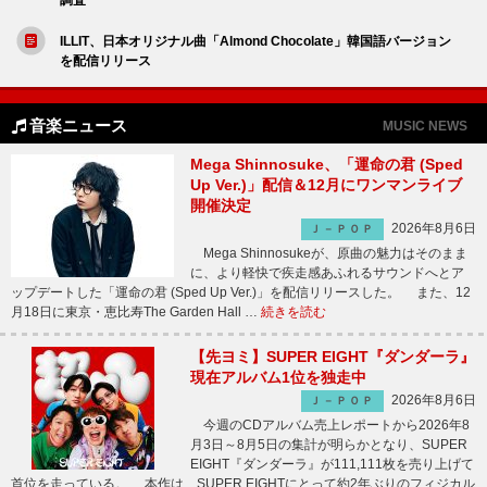
ILLIT、日本オリジナル曲「Almond Chocolate」韓国語バージョン
を配信リリース
音楽ニュース
MUSIC NEWS
Mega Shinnosuke、「運命の君 (Sped
Up Ver.)」配信＆12月にワンマンライブ
開催決定
2026年8月6日
Ｊ－ＰＯＰ
Mega Shinnosukeが、原曲の魅力はそのまま
に、より軽快で疾走感あふれるサウンドへとア
ップデートした「運命の君 (Sped Up Ver.)」を配信リリースした。 また、12
月18日に東京・恵比寿The Garden Hall …
続きを読む
【先ヨミ】SUPER EIGHT『ダンダーラ』
現在アルバム1位を独走中
2026年8月6日
Ｊ－ＰＯＰ
今週のCDアルバム売上レポートから2026年8
月3日～8月5日の集計が明らかとなり、SUPER
EIGHT『ダンダーラ』が111,111枚を売り上げて
首位を走っている。 本作は、SUPER EIGHTにとって約2年ぶりのフィジカル