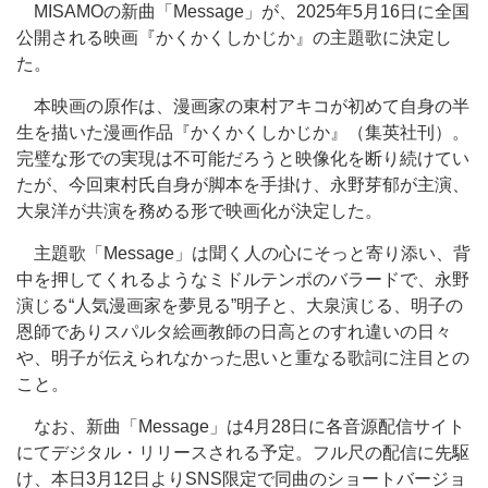
MISAMOの新曲「Message」が、2025年5月16日に全国
公開される映画『かくかくしかじか』の主題歌に決定し
た。
本映画の原作は、漫画家の東村アキコが初めて自身の半
生を描いた漫画作品『かくかくしかじか』（集英社刊）。
完璧な形での実現は不可能だろうと映像化を断り続けてい
たが、今回東村氏自身が脚本を手掛け、永野芽郁が主演、
大泉洋が共演を務める形で映画化が決定した。
主題歌「Message」は聞く人の心にそっと寄り添い、背
中を押してくれるようなミドルテンポのバラードで、永野
演じる“人気漫画家を夢見る”明子と、大泉演じる、明子の
恩師でありスパルタ絵画教師の日高とのすれ違いの日々
や、明子が伝えられなかった思いと重なる歌詞に注目との
こと。
なお、新曲「Message」は4月28日に各音源配信サイト
にてデジタル・リリースされる予定。フル尺の配信に先駆
け、本日3月12日よりSNS限定で同曲のショートバージョ