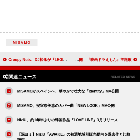
MISAMO
Creepy Nuts、DJ松永が『LEGION』全曲ミックス
あいみょん、静岡・朝霧高原で全編撮影した「スケッチ」MV公開 『映画ドラえもん』主題歌
関連ニュース
RELATED NEWS
MISAMOがスペインへ、華やかで壮大な「Identity」MV公開
MISAMO、安室奈美恵のカバー曲「NEW LOOK」MV公開
NiziU、約1年半ぶりの韓国作品『LOVE LINE』3月リリース
【深ヨミ】NiziU『AWAKE』の初週地域別販売動向を過去作と比較
調査