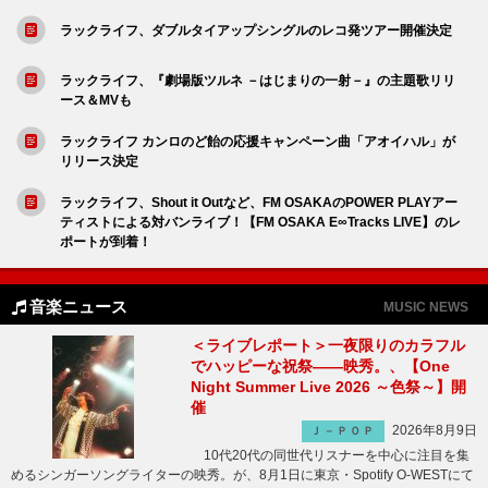
ラックライフ、ダブルタイアップシングルのレコ発ツアー開催決定
ラックライフ、『劇場版ツルネ －はじまりの一射－』の主題歌リリ
ース＆MVも
ラックライフ カンロのど飴の応援キャンペーン曲「アオイハル」が
リリース決定
ラックライフ、Shout it Outなど、FM OSAKAのPOWER PLAYアー
ティストによる対バンライブ！【FM OSAKA E∞Tracks LIVE】のレ
ポートが到着！
音楽ニュース
MUSIC NEWS
＜ライブレポート＞一夜限りのカラフル
でハッピーな祝祭――映秀。、【One
Night Summer Live 2026 ～色祭～】開
催
2026年8月9日
Ｊ－ＰＯＰ
10代20代の同世代リスナーを中心に注目を集
めるシンガーソングライターの映秀。が、8月1日に東京・Spotify O-WESTにて