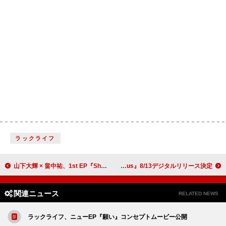
ラックライフ
山下大輝 × 畠中祐、1st EP『Share』初回限定盤トレーラー公開
Kvi Baba、ニューAL『Shout Out to Jesus』8/13デジタルリリース決定
関連ニュース
RELATED NEWS
ラックライフ、ニューEP『願い』コンセプトムービー公開