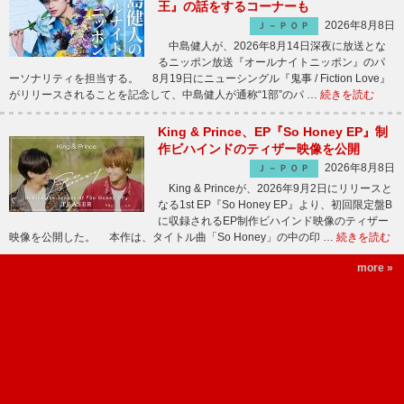
王』の話をするコーナーも
2026年8月8日
Ｊ－ＰＯＰ
中島健人が、2026年8月14日深夜に放送とな
るニッポン放送『オールナイトニッポン』のパ
ーソナリティを担当する。 8月19日にニューシングル『鬼事 / Fiction Love』
がリリースされることを記念して、中島健人が通称“1部”のパ …
続きを読む
King & Prince、EP『So Honey EP』制
作ビハインドのティザー映像を公開
2026年8月8日
Ｊ－ＰＯＰ
King & Princeが、2026年9月2日にリリースと
なる1st EP『So Honey EP』より、初回限定盤B
に収録されるEP制作ビハインド映像のティザー
映像を公開した。 本作は、タイトル曲「So Honey」の中の印 …
続きを読む
more »