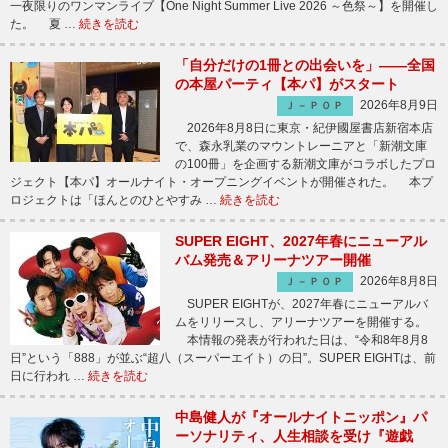
一夜限りのワンマンライブ【One Night Summer Live 2026 ～色祭～】を開催し
た。 夏 …
続きを読む
「自分だけの1冊との出会いを」――全国
の本屋パーティ【本パ】がスタート
2026年8月9日
Ｊ－ＰＯＰ
2026年8月8日に東京・紀伊國屋書店新宿本店
で、森永乳業のマウントレーニアと「新潮文庫
の100冊」を企画する新潮文庫がコラボしたプロ
ジェクト【本パ】オールナイト・オープニングイベントが開催された。 本プ
ロジェクトは「ほんとのひとやすみ …
続きを読む
SUPER EIGHT、2027年春にニューアル
バム発売＆アリーナツアー開催
2026年8月8日
Ｊ－ＰＯＰ
SUPER EIGHTが、2027年春にニューアルバ
ムをリリースし、アリーナツアーを開催する。
本情報の発表が行われた日は、“令和8年8月8
日”という「888」が並ぶ“超八（スーパーエイト）の日”。SUPER EIGHTは、前
日に行われ …
続きを読む
中島健人が『オールナイトニッポン』パ
ーソナリティ、人生相談を受け『遊戯