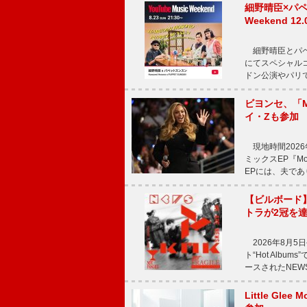
細野晴臣×パペ
Weekend
細野晴臣とパペット
にてスペシャル
ドン公演やパリ
ビヨンセ、「Mo
イ・Zも参加
現地時間2026年
ミックスEP『Mor
EPには、夫であ
【ビルボード
トラが2冠を
2026年8月5
ト“Hot Alb
ースされたNEW
Little Gl