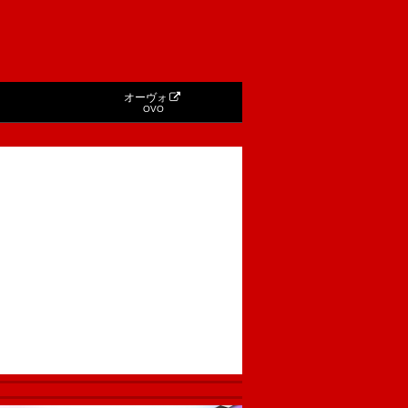
オーヴォ
OVO