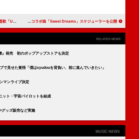
版のMV公開
J-HOPE、ミゲルとのコラボ曲「Sweet Dreams」スケジューラーを公開
RELATED NEWS
愛憎』発売 初のポップアップストアも決定
イブで見せた覚悟「僕はsyudouを背負い、前に進んでいきたい」
館ワンマンライブ決定
u、ユニット・宇宙パイロットを結成
やグッズ販売など実施
MUSIC NEWS