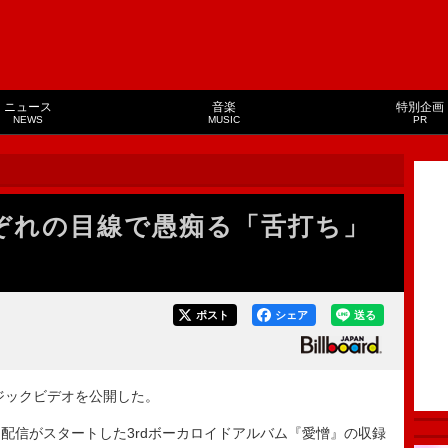
ニュース
音楽
特別企画
NEWS
MUSIC
PR
れぞれの目線で愚痴る「舌打ち」
ポスト
シェア
送る
ージックビデオを公開した。
に配信がスタートした3rdボーカロイドアルバム『愛憎』の収録