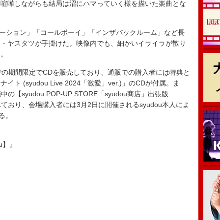
、喧嘩しながらも結局は沼にハマっていく様を描いた楽曲とな
コレーション」「コールボーイ」「インザバックルーム」など長
ー・ヤスタツが手掛けた。映像内でも、細かいイライラが散り
る。
の期間限定でCDを販売しており、通販での購入者には特典と
syudou Live 2024「激愛」ver.)」のCDが付属。ま
開催中の【syudou POP-UP STORE「syudou商店」出張版
も販売されており、会場購入者には3月2日に開催されるsyudou本人によ
る。
ou】』