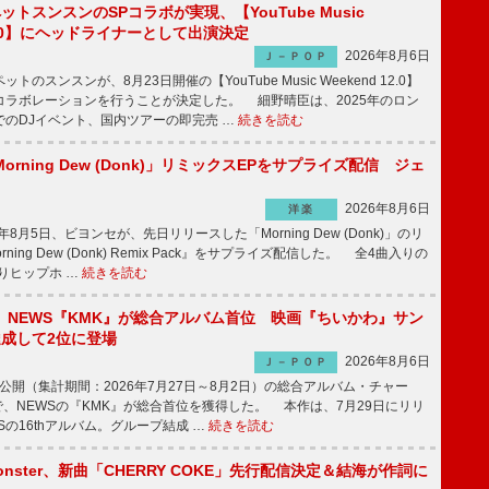
ットスンスンのSPコラボが実現、【YouTube Music
 12.0】にヘッドライナーとして出演決定
2026年8月6日
Ｊ－ＰＯＰ
のスンスンが、8月23日開催の【YouTube Music Weekend 12.0】
コラボレーションを行うことが決定した。 細野晴臣は、2025年のロン
でのDJイベント、国内ツアーの即完売 …
続きを読む
rning Dew (Donk)」リミックスEPをサプライズ配信 ジェ
2026年8月6日
洋楽
8月5日、ビヨンセが、先日リリースした「Morning Dew (Donk)」のリ
ning Dew (Donk) Remix Pack』をサプライズ配信した。 全4曲入りの
りヒップホ …
続きを読む
】NEWS『KMK』が総合アルバム首位 映画『ちいかわ』サン
達成して2位に登場
2026年8月6日
Ｊ－ＰＯＰ
日公開（集計期間：2026年7月27日～8月2日）の総合アルバム・チャー
ums”で、NEWSの『KMK』が総合首位を獲得した。 本作は、7月29日にリリ
Sの16thアルバム。グループ結成 …
続きを読む
ee Monster、新曲「CHERRY COKE」先行配信決定＆結海が作詞に