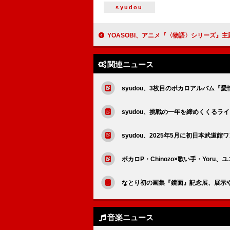
syudou
YOASOBI、アニメ『〈物語〉シリーズ』主題歌「UNDEAD」英語
関連ニュース
syudou、3枚目のボカロアルバム『
syudou、挑戦の一年を締めくくるラ
syudou、2025年5月に初日本武道
ボカロP・Chinozo×歌い手・Yor
なとり初の画集『鏡面』記念展、展示
音楽ニュース