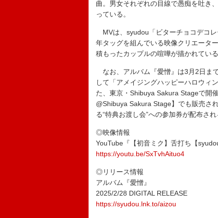
曲。男女それぞれの目線で愚痴を吐き
っている。
MVは、syudou「ビターチョコデ
年タッグを組んでいる映像クリエータ
積もったカップルの喧嘩が描かれてい
なお、アルバム『愛憎』は3月2日まで
して「アメイジングハッピーハロウィンナイト (
た、東京・Shibuya Sakura Stageで
@Shibuya Sakura Stage】で
る“特典お渡し会”への参加券が配布され
◎映像情報
YouTube『【初音ミク】舌打ち【syud
https://youtu.be/SxTvhAituo4
◎リリース情報
アルバム『愛憎』
2025/2/28 DIGITAL RELEASE
https://syudou.lnk.to/aizou