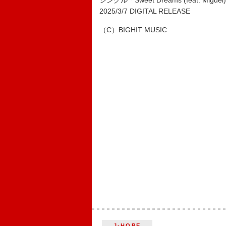
シングル「Sweet Dreams (feat. Miguel
2025/3/7 DIGITAL RELEASE
（C）BIGHIT MUSIC
J-HOPE