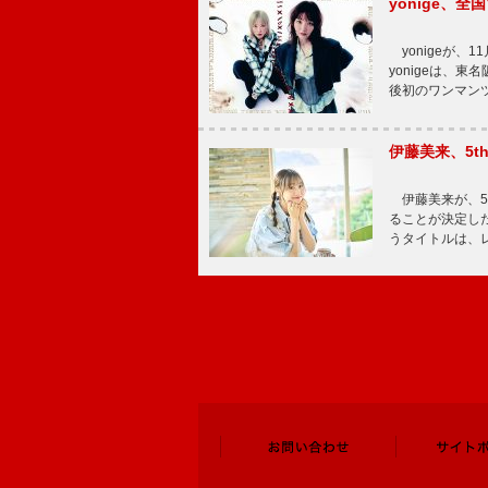
yonige、全国
yonigeが、11
yonigeは、東名
後初のワンマン
伊藤美来、5t
伊藤美来が、5t
ることが決定した
うタイトルは、レ