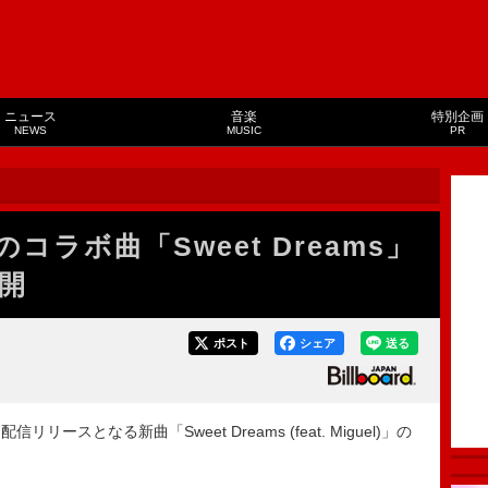
ニュース
音楽
特別企画
NEWS
MUSIC
PR
のコラボ曲「Sweet Dreams」
開
ポスト
シェア
送る
リリースとなる新曲「Sweet Dreams (feat. Miguel)」の