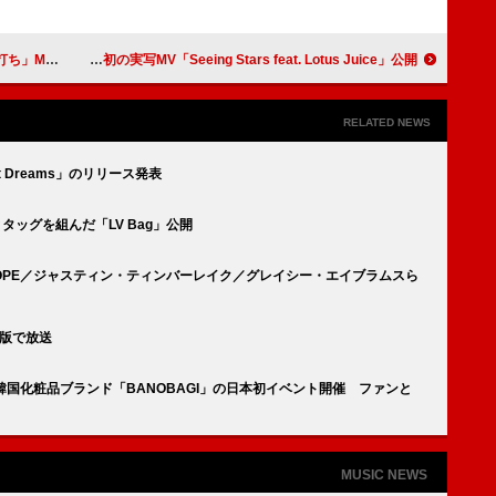
」MV公開
Mori Calliope、初の実写MV「Seeing Stars feat. Lotus Juice」公開
RELATED NEWS
t Dreams」のリリース発表
タッグを組んだ「LV Bag」公開
-HOPE／ジャスティン・ティンバーレイク／グレイシー・エイブラムスら
ー版で放送
韓国化粧品ブランド「BANOBAGI」の日本初イベント開催 ファンと
MUSIC NEWS