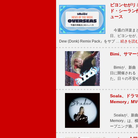
ビヨンセがリ
ド・シーラン
ュース
今週の洋楽まと
日、ビヨンセが、先
Dew (Donk) Remix Pack』をサプ …
続きを読
Bimi、サマ
Bimiが、新曲「
日に開催される【Bi
た。日々の不安
Soala、ド
Memory」M
Soalaが、新曲
Memory」は
ープニング曲。同