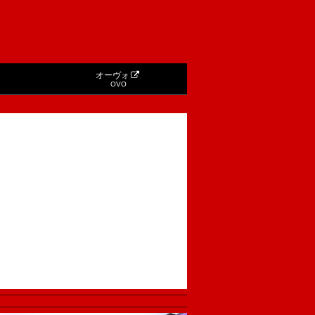
オーヴォ
OVO