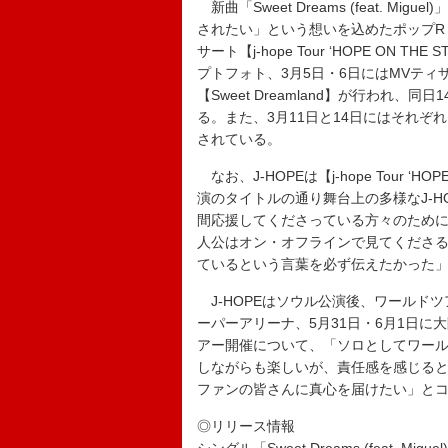
新曲「Sweet Dreams (feat. 
されたい」という想いを込めたポップR＆
サート【j-hope Tour ‘HOPE ON 
プトフォト、3月5日・6日にはMVティ
【Sweet Dreamland】が行われ
る。また、3月11日と14日にはそれぞれ
されている。
なお、J-HOPEは【j-hope Tour ‘H
演のタイトルの通り舞台上の多様なJ-
間応援してくださっている方々のため
人公はオン・オフラインで見てくださる
ているという言葉を必ず伝えたかった
J-HOPEはソウル公演後、ワールドツ
ーパーアリーナ、5月31日・6月1日に
アー開催について、「ソロとしてワー
しながらも楽しいが、責任感を感じる
ファンの皆さんに真心を届けたい」と
◎リリース情報