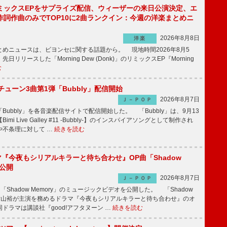
ミックスEPをサプライズ配信、ウィーザーの来日公演決定、エ
作詞作曲のみでTOP10に2曲ランクイン：今週の洋楽まとめニ
2026年8月8日
洋楽
めニュースは、ビヨンセに関する話題から。 現地時間2026年8月5
日リリースした「Morning Dew (Donk)」のリミックスEP『Morning
む
ーチューン3曲第1弾「Bubbly」配信開始
2026年8月7日
Ｊ－ＰＯＰ
Bubbly」を各音楽配信サイトで配信開始した。 「Bubbly」は、9月13
mi Live Galley #11 -Bubbly-】のインスパイアソングとして制作され
や不条理に対して …
続きを読む
ラマ『今夜もシリアルキラーと待ち合わせ』OP曲「Shadow
V公開
2026年8月7日
Ｊ－ＰＯＰ
「Shadow Memory」のミュージックビデオを公開した。 「Shadow
、横山裕が主演を務めるドラマ『今夜もシリアルキラーと待ち合わせ』のオ
ドラマは講談社『good!アフタヌーン …
続きを読む