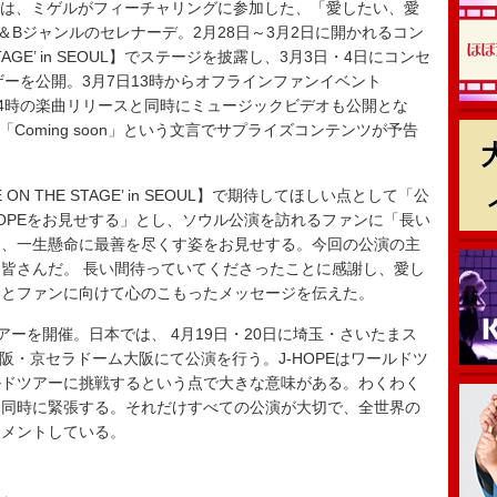
Miguel)」は、ミゲルがフィーチャリングに参加した、「愛したい、愛
Bジャンルのセレナーデ。2月28日～3月2日に開かれるコン
THE STAGE’ in SEOUL】でステージを披露し、3月3日・4日にコンセ
ザーを公開。3月7日13時からオフラインファンイベント
、同日14時の楽曲リリースと同時にミュージックビデオも公開とな
「Coming soon」という文言でサプライズコンテンツが予告
OPE ON THE STAGE’ in SEOUL】で期待してほしい点として「公
HOPEをお見せする」とし、ソウル公演を訪れるファンに「長い
に、一生懸命に最善を尽くす姿をお見せする。今回の公演の主
皆さんだ。 長い間待っていてくださったことに感謝し、愛し
」とファンに向けて心のこもったメッセージを伝えた。
アーを開催。日本では、 4月19日・20日に埼玉・さいたまス
大阪・京セラドーム大阪にて公演を行う。J-HOPEはワールドツ
ルドツアーに挑戦するという点で大きな意味がある。わくわく
と同時に緊張する。それだけすべての公演が大切で、全世界の
コメントしている。