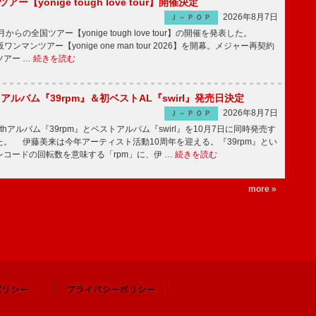
ツアー【yonige tough love tour】開催決定
2026年8月7日
Ｊ－ＰＯＰ
月からの全国ツアー【yonige tough love tour】の開催を発表した。
阪ワンマンツアー【yonige one man tour 2026】を開幕。メジャー再契約
ツアー …
続きを読む
hアルバム『39rpm』＆初ベストAL『swirl』発売日決定
2026年8月7日
Ｊ－ＰＯＰ
hアルバム『39rpm』とベストアルバム『swirl』を10月7日に同時発売す
。 伊藤美来は今年アーティスト活動10周年を迎える。『39rpm』とい
コードの回転数を意味する「rpm」に、伊 …
続きを読む
more »