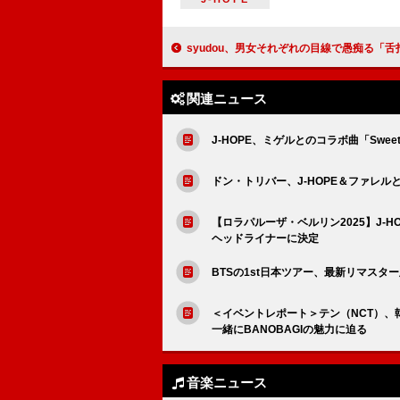
syudou、男女それぞれの目線で愚痴る「舌打ち
関連ニュース
J-HOPE、ミゲルとのコラボ曲「Swee
ドン・トリバー、J-HOPE＆ファレルと
【ロラパルーザ・ベルリン2025】J
ヘッドライナーに決定
BTSの1st日本ツアー、最新リマスタ
＜イベントレポート＞テン（NCT）、
一緒にBANOBAGIの魅力に迫る
音楽ニュース