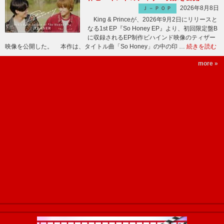
2026年8月8日
Ｊ－ＰＯＰ
King & Princeが、2026年9月2日にリリースと
なる1st EP『So Honey EP』より、初回限定盤B
に収録されるEP制作ビハインド映像のティザー
映像を公開した。 本作は、タイトル曲「So Honey」の中の印 …
続きを読む
more »