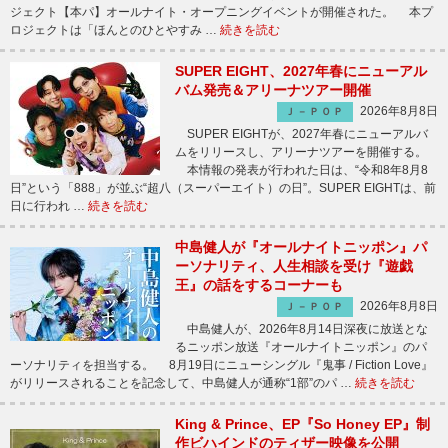
ジェクト【本パ】オールナイト・オープニングイベントが開催された。 本プ
ロジェクトは「ほんとのひとやすみ …
続きを読む
SUPER EIGHT、2027年春にニューアル
バム発売＆アリーナツアー開催
2026年8月8日
Ｊ－ＰＯＰ
SUPER EIGHTが、2027年春にニューアルバ
ムをリリースし、アリーナツアーを開催する。
本情報の発表が行われた日は、“令和8年8月8
日”という「888」が並ぶ“超八（スーパーエイト）の日”。SUPER EIGHTは、前
日に行われ …
続きを読む
中島健人が『オールナイトニッポン』パ
ーソナリティ、人生相談を受け『遊戯
王』の話をするコーナーも
2026年8月8日
Ｊ－ＰＯＰ
中島健人が、2026年8月14日深夜に放送とな
るニッポン放送『オールナイトニッポン』のパ
ーソナリティを担当する。 8月19日にニューシングル『鬼事 / Fiction Love』
がリリースされることを記念して、中島健人が通称“1部”のパ …
続きを読む
King & Prince、EP『So Honey EP』制
作ビハインドのティザー映像を公開