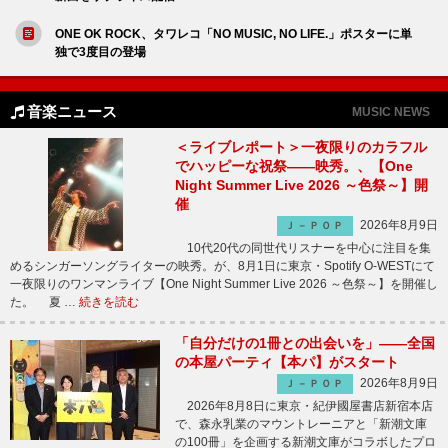
ONE OK ROCK、タワレコ「NO MUSIC, NO LIFE.」ポスターに単
独で3度目の登場
音楽ニュース
MUSIC NEWS
＜ライブレポート＞一夜限りのカラフル
でハッピーな祝祭――映秀。、【One
Night Summer Live 2026 ～色祭～】開
催
2026年8月9日
Ｊ－ＰＯＰ
10代20代の同世代リスナーを中心に注目を集
めるシンガーソングライターの映秀。が、8月1日に東京・Spotify O-WESTにて
一夜限りのワンマンライブ【One Night Summer Live 2026 ～色祭～】を開催し
た。 夏 …
続きを読む
「自分だけの1冊との出会いを」――全国
の本屋パーティ【本パ】がスタート
2026年8月9日
Ｊ－ＰＯＰ
2026年8月8日に東京・紀伊國屋書店新宿本店
で、森永乳業のマウントレーニアと「新潮文庫
の100冊」を企画する新潮文庫がコラボしたプロ