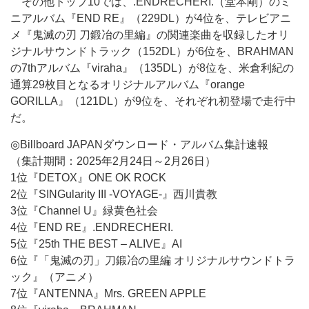
その他トップ10では、.ENDRECHERI.（堂本剛）のミ
ニアルバム『END RE』（229DL）が4位を、テレビアニ
メ『鬼滅の刃 刀鍛冶の里編』の関連楽曲を収録したオリ
ジナルサウンドトラック（152DL）が6位を、BRAHMAN
の7thアルバム『viraha』（135DL）が8位を、米倉利紀の
通算29枚目となるオリジナルアルバム『orange
GORILLA』（121DL）が9位を、それぞれ初登場で走行中
だ。
◎Billboard JAPANダウンロード・アルバム集計速報
（集計期間：2025年2月24日～2月26日）
1位『DETOX』ONE OK ROCK
2位『SINGularity III -VOYAGE-』西川貴教
3位『Channel U』緑黄色社会
4位『END RE』.ENDRECHERI.
5位『25th THE BEST – ALIVE』AI
6位『「鬼滅の刃」刀鍛冶の里編 オリジナルサウンドトラ
ック』（アニメ）
7位『ANTENNA』Mrs. GREEN APPLE