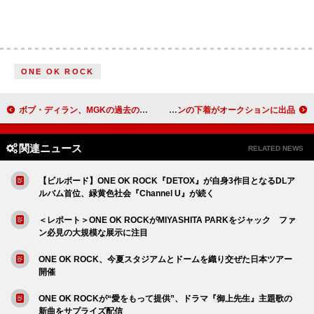
ONE OK ROCK
ボブ・ディラン、MGKの過去のインストア・ライブ映像をインスタに投稿しファンを困惑させる!?
故カート・コバーンの髪の毛や故GGアリンの下着がオークションに出品
関連ニュース
RELATED NEWS
【ビルボード】ONE OK ROCK『DETOX』が自身3作目となるDLア
ルバム首位、緑黄色社会『Channel U』が続く
＜レポート＞ONE OK ROCKがMIYASHITA PARKをジャック ファ
ン必見の大規模な展示に注目
ONE OK ROCK、今夏スタジアムとドームを織り交ぜた日本ツアー
開催
ONE OK ROCKが“愛をもって提供”、ドラマ『御上先生』主題歌の
新曲をサプライズ配信