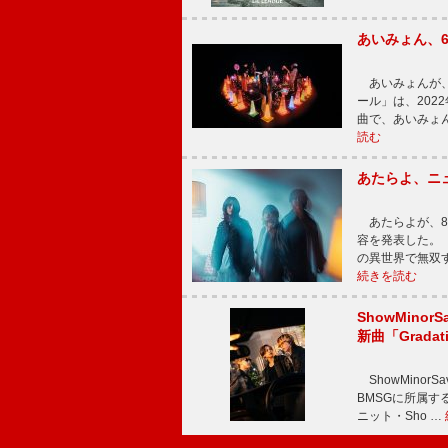
あいみょん、
あいみょんが、
ール」は、202
曲で、あいみょ
読む
あたらよ、ニ
あたらよが、8
容を発表した。
の異世界で無双
続きを読む
ShowMinorS
新曲「Grada
ShowMinor
BMSGに所属するAi
ニット・Sho …