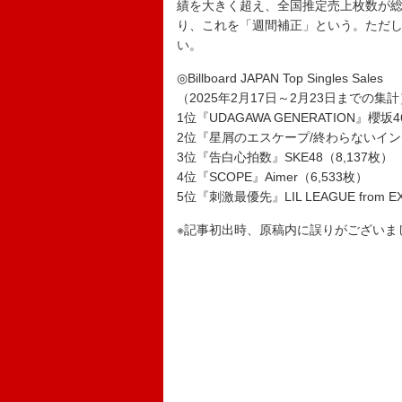
績を大きく超え、全国推定売上枚数が
り、これを「週間補正」という。ただ
い。
◎Billboard JAPAN Top Singles Sales
（2025年2月17日～2月23日までの集計
1位『UDAGAWA GENERATION』櫻坂4
2位『星屑のエスケープ/終わらないインソ
3位『告白心拍数』SKE48（8,137枚）
4位『SCOPE』Aimer（6,533枚）
5位『刺激最優先』LIL LEAGUE from EX
※記事初出時、原稿内に誤りがございま