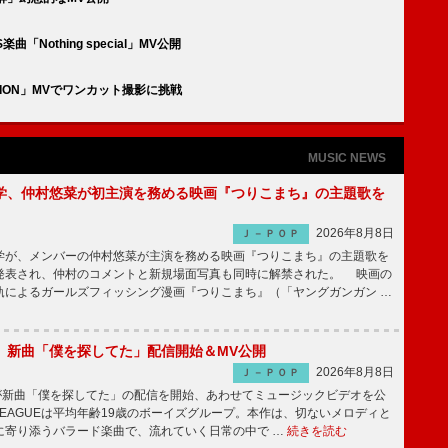
Nothing special」MV公開
ATION」MVでワンカット撮影に挑戦
MUSIC NEWS
学、仲村悠菜が初主演を務める映画『つりこまち』の主題歌を
2026年8月8日
Ｊ－ＰＯＰ
が、メンバーの仲村悠菜が主演を務める映画『つりこまち』の主題歌を
発表され、仲村のコメントと新規場面写真も同時に解禁された。 映画の
軌によるガールズフィッシング漫画『つりこまち』（「ヤングガンガン …
GUE、新曲「僕を探してた」配信開始＆MV公開
2026年8月8日
Ｊ－ＰＯＰ
UEが新曲「僕を探してた」の配信を開始、あわせてミュージックビデオを公
 LEAGUEは平均年齢19歳のボーイズグループ。本作は、切ないメロディと
に寄り添うバラード楽曲で、流れていく日常の中で …
続きを読む