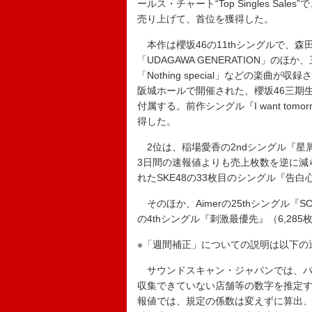
ールス・チャート“Top Singles Sales
売り上げて、首位を獲得した。
本作は櫻坂46の11thシングルで、
「UDAGAWA GENERATION」のほか
「Nothing special」などの楽
阪城ホールで開催された、櫻坂46三期生
付属する。前作シングル『I want tomo
得した。
2位は、稲場愛香の2ndシングル『星
3日間の速報値よりも売上枚数を逆に減ら
れたSKE48の33枚目のシングル『告白
そのほか、Aimerの25thシングル『SCOPE』
の4thシングル『刺激最優先』（6,28
※「週間補正」についての説明は以下の
サウンドスキャン・ジャパンでは、パ
収集できていない店舗等の数字を推定
報値では、規定の係数は変えずに算出