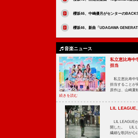
櫻坂46、中嶋優月がセンターのBACKS楽曲「
櫻坂46、新曲「UDAGAWA GENER
音楽ニュース
私立恵比寿中
担当
私立恵比寿中学
担当することが
原作は、山崎夏
続きを読む
LIL LEA
LIL LEAG
開した。 LIL
繊細な歌詞が心