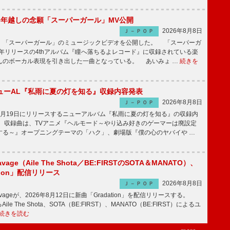
6年越しの念願「スーパーガール」MV公開
2026年8月8日
Ｊ－ＰＯＰ
「スーパーガール」のミュージックビデオを公開した。 「スーパーガ
2年リリースの4thアルバム『瞳へ落ちるよレコード』に収録されている楽
んのボーカル表現を引き出した一曲となっている。 あいみょ …
続きを
ューAL『私雨に夏の灯を知る』収録内容発表
2026年8月8日
Ｊ－ＰＯＰ
月19日にリリースするニューアルバム『私雨に夏の灯を知る』の収録内
 収録曲は、TVアニメ『ヘルモード～やり込み好きのゲーマーは廃設定
する～』オープニングテーマの「ハク」、劇場版『僕の心のヤバイや …
avage（Aile The Shota／BE:FIRSTのSOTA＆MANATO）、
tion」配信リリース
2026年8月8日
Ｊ－ＰＯＰ
Savageが、2026年8月12日に新曲「Gradation」を配信リリースする。
le The Shota、SOTA（BE:FIRST）、MANATO（BE:FIRST）によるユ
続きを読む