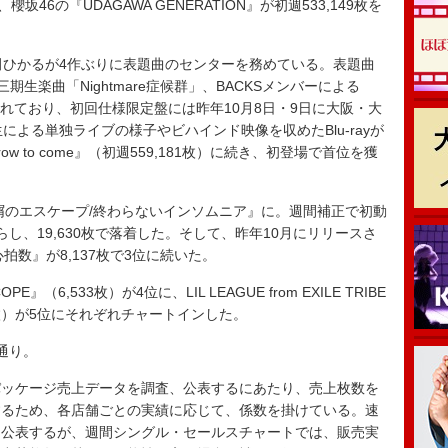
”で、櫻坂46の『UDAGAWA GENERATION』が初週533,149枚を
森田ひかるが4作ぶりに表題曲のセンターを務めている。表題曲
、三期生楽曲「Nightmare症候群」、BACKSメンバーによる
曲が収録されており、初回仕様限定盤には昨年10月8日・9日に大阪・大
による単独ライブの様子やビハインド映像を収めたBlu-rayが
rrow to come』（初週559,181枚）に続き、初登場で首位を獲
屑のエスケープ/終わらないインソムニア』に。週間補正で初動
し、19,630枚で落着した。そして、昨年10月にリリースさ
心拍数』が8,137枚で3位に続いた。
（6,533枚）が4位に、LIL LEAGUE from EXILE TRIBE
5枚）が5位にそれぞれチャートインした。
通り。
ッケージ売上データを調査、公表するにあたり、売上枚数を
するため、各店舗ごとの実績に応じて、係数を掛けている。速
、公表するが、週間シングル・セールスチャートでは、販売実