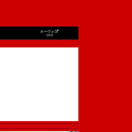
オーヴォ
OVO