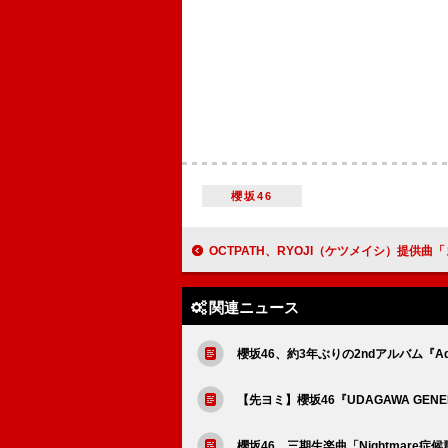
櫻坂46
OCTPATH、RYOJI（ケツメイシ）提供曲「また夏に帰ろう」をシ
関連ニュース
櫻坂46、約3年ぶりの2ndアルバム『Add
【先ヨミ】櫻坂46『UDAGAWA GEN
櫻坂46、三期生楽曲「Nightmare症