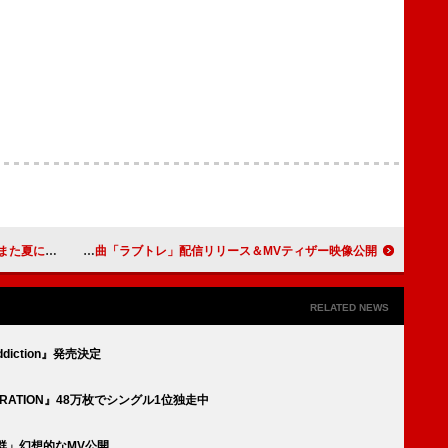
ングルリリース
CUTIE STREET、新曲「ラブトレ」配信リリース＆MVティザー映像公開
RELATED NEWS
iction』発売決定
ERATION』48万枚でシングル1位独走中
候群」幻想的なMV公開