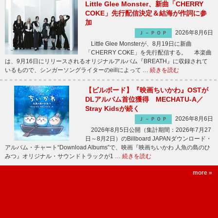
Little Glee Monster、新曲「CHERRY
COKE」先行配信決定＆結海が作詞に参
加
2026年8月6日
Ｊ－ＰＯＰ
Little Glee Monsterが、8月19日に新曲
「CHERRY COKE」を先行配信する。 本楽曲
は、9月16日にリリースされるオリジナルアルバム『BREATH』に収録されて
いるもので、シンガーソングライターのeillによって …
続きを読む
【ビルボード】『映画ちいかわ』OSTが
DLアルバム首位獲得 MECHATU-A／
Stray Kidsが続く
2026年8月6日
Ｊ－ＰＯＰ
2026年8月5日公開（集計期間：2026年7月27
日～8月2日）のBillboard JAPANダウンロード・
アルバム・チャート“Download Albums”で、映画『映画ちいかわ 人魚の島のひ
みつ』オリジナル・サウンドトラックが1 …
続きを読む
more »