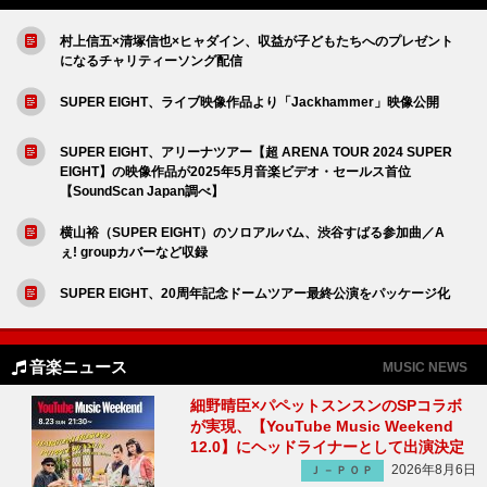
村上信五×清塚信也×ヒャダイン、収益が子どもたちへのプレゼント
になるチャリティーソング配信
SUPER EIGHT、ライブ映像作品より「Jackhammer」映像公開
SUPER EIGHT、アリーナツアー【超 ARENA TOUR 2024 SUPER
EIGHT】の映像作品が2025年5月音楽ビデオ・セールス首位
【SoundScan Japan調べ】
横山裕（SUPER EIGHT）のソロアルバム、渋谷すばる参加曲／A
ぇ! groupカバーなど収録
SUPER EIGHT、20周年記念ドームツアー最終公演をパッケージ化
音楽ニュース
MUSIC NEWS
細野晴臣×パペットスンスンのSPコラボ
が実現、【YouTube Music Weekend
12.0】にヘッドライナーとして出演決定
2026年8月6日
Ｊ－ＰＯＰ