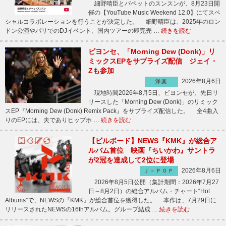
細野晴臣とパペットのスンスンが、8月23日開
催の【YouTube Music Weekend 12.0】にてスペ
シャルコラボレーションを行うことが決定した。 細野晴臣は、2025年のロン
ドン公演やパリでのDJイベント、国内ツアーの即完売 …
続きを読む
ビヨンセ、「Morning Dew (Donk)」リ
ミックスEPをサプライズ配信 ジェイ・
Zも参加
2026年8月6日
洋楽
現地時間2026年8月5日、ビヨンセが、先日リ
リースした「Morning Dew (Donk)」のリミック
スEP『Morning Dew (Donk) Remix Pack』をサプライズ配信した。 全4曲入
りのEPには、夫でありヒップホ …
続きを読む
【ビルボード】NEWS『KMK』が総合ア
ルバム首位 映画『ちいかわ』サントラ
が2冠を達成して2位に登場
2026年8月6日
Ｊ－ＰＯＰ
2026年8月5日公開（集計期間：2026年7月27
日～8月2日）の総合アルバム・チャート“Hot
Albums”で、NEWSの『KMK』が総合首位を獲得した。 本作は、7月29日に
リリースされたNEWSの16thアルバム。グループ結成 …
続きを読む