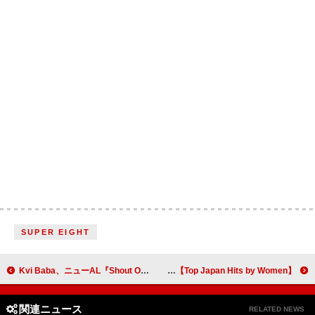
SUPER EIGHT
Kvi Baba、ニューAL『Shout Out to Jesus』8/13デジタルリリース決定
【Top Japan Hits by Women】ももクロ「Event Horizon」など初登場でリストイン
関連ニュース
RELATED NEWS