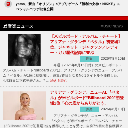
yama、新曲「オリジン」×アプリゲーム『勝利の女神：NIKKE』ス
ペシャルコラボ映像公開
音楽ニュース
MUSIC NEWS
【米ビルボード・アルバム・チャート】
アリアナ・グランデ『ペタル』初登場1
位、ジャネット・ジャクソン／レディ
ー・ガガ歴代記録に並ぶ
2026年8月10日
洋楽
今週（2026年8月15日付）の米ビルボード・
アルバム・チャート“Billboard 200”は、アリアナ・グランデのニュー・アルバ
ム『ペタル』が1位に初登場し、通算7作目となるNo.1タイトルを獲得した。
4月28日に正式発表され、7 …
続きを読む
アリアナ・グランデ、ニューAL『ペタ
ル』が米ビルボード“Billboard 200”初登
場1位「心の底からありがとう」
2026年8月10日
洋楽
アリアナ・グランデが、ニュー・アルバム
『ペタル』が米ビルボード・アルバム・チャー
ト“Billboard 200”で初登場1位を獲得したことを受け、自身7作目の首位獲得ア