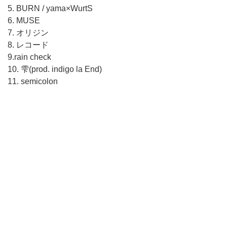
5. BURN / yama×WurtS
6. MUSE
7. オリジン
8. レコード
9.rain check
10. 雫(prod. indigo la End)
11. semicolon