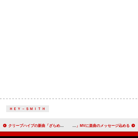
ＨＥＹ－ＳＭＩＴＨ
クリープハイプの新曲「ざらめき」MV、タイ（やさしいズ）が死を覚悟しながら過ごす6日間を描く
BEOMGYU（TOMORROW X TOGETHER）、ソロ曲「Take My Half」MVに楽曲のメッセージ込める