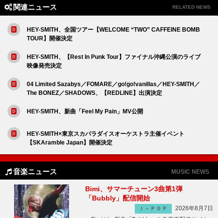
関連ニュース
RELATED NEWS
HEY-SMITH、全国ツアー【WELCOME “TWO” CAFFEINE BOMB
TOUR】開催決定
HEY-SMITH、【Rest In Punk Tour】ファイナル沖縄公演のライブ
映像発売決定
04 Limited Sazabys／FOMARE／go!go!vanillas／HEY-SMITH／
The BONEZ／SHADOWS、【REDLINE】出演決定
HEY-SMITH、新曲「Feel My Pain」MV公開
HEY-SMITH×東京スカパラダイスオーケストラ主催イベント
【SKAramble Japan】開催決定
音楽ニュース
MUSIC NEWS
Bimi、サマーチューン3曲第1弾
「Bubbly」配信開始
2026年8月7日
Ｊ－ＰＯＰ