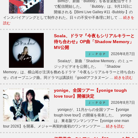
Bimiが、新曲「Bubbly」を各音楽配信サイト
で配信開始した。 「Bubbly」は、9月13日に
開催される【Bimi Live Galley #11 -Bubbly-】の
インスパイアソングとして制作された。日々の不安や不条理に対して …
続きを
読む
Soala、ドラマ『今夜もシリアルキラーと
待ち合わせ』OP曲「Shadow Memory」
MV公開
2026年8月7日
Ｊ－ＰＯＰ
Soalaが、新曲「Shadow Memory」のミュー
ジックビデオを公開した。 「Shadow
Memory」は、横山裕が主演を務めるドラマ『今夜もシリアルキラーと待ち合わ
せ』のオープニング曲。同ドラマは講談社『good!アフタヌーン …
続きを読む
yonige、全国ツアー【yonige tough
love tour】開催決定
2026年8月7日
Ｊ－ＰＯＰ
yonigeが、11月からの全国ツアー【yonige
tough love tour】の開催を発表した。 yonige
は、東名阪ワンマンツアー【yonige one man
tour 2026】を開幕。メジャー再契約後初のワンマンツアー …
続きを読む