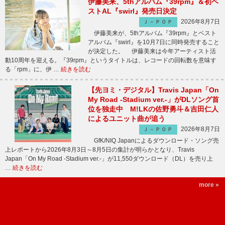
伊藤美来、5thアルバム『39rpm』＆初ベ
ストAL『swirl』発売日決定
2026年8月7日
Ｊ－ＰＯＰ
伊藤美来が、5thアルバム『39rpm』とベスト
アルバム『swirl』を10月7日に同時発売すること
が決定した。 伊藤美来は今年アーティスト活
動10周年を迎える。『39rpm』というタイトルは、レコードの回転数を意味す
る「rpm」に、伊 …
続きを読む
【先ヨミ・デジタル】Travis Japan「On
My Road -Stadium ver.-」がDLソング首
位を独走中 M!LKの佐野勇斗＆吉田仁人
によるユニット曲が追う
2026年8月7日
Ｊ－ＰＯＰ
GfK/NIQ Japanによるダウンロード・ソング売
上レポートから2026年8月3日～8月5日の集計が明らかとなり、Travis
Japan「On My Road -Stadium ver.-」が11,550ダウンロード（DL）を売り上
…
続きを読む
more »