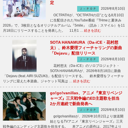
定
2026年8月10日
Ｊ－ＰＯＰ
OCTPATHが、“OCTPATHの日”となる8月10日
に生配信されたYouTube番組『THmeと夏休み
2026』で、3枚目となるオリジナルアルバム『5mile』（読み：スマイル）を11
月18日にリリースすることを発表した。 11月1 …
続きを読む
SOTA HANAMURA（Da-iCE・花村想
太）、鈴木愛理フィーチャリングの新曲
「Dejavu」配信リリース
2026年8月10日
Ｊ－ＰＯＰ
花村想太（Da-iCE）のソロプロジェクト・
SOTA HANAMURAが、2026年8月18日に新曲
「Dejavu (feat. AIRI SUZUKI)」を配信リリースする。 鈴木愛理をフィーチャ
リングに迎えた本楽曲。ジャケット写真は …
続きを読む
go!go!vanillas、アニメ『東京リベンジ
ャーズ』三天戦争編のED主題歌を担当
2か月連続で新曲発表へ
2026年8月10日
Ｊ－ＰＯＰ
go!go!vanillasが、2026年10月2日より放送開
始となるTVアニメ『東京リベンジャーズ』三天
戦争編のエンディング主題歌を担当する。 本アニメの原作は、2017年より