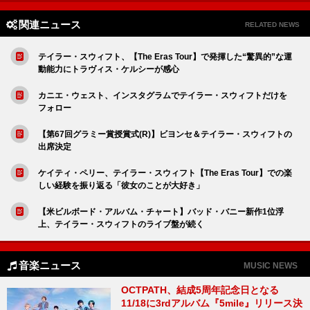
関連ニュース
RELATED NEWS
テイラー・スウィフト、【The Eras Tour】で発揮した“驚異的”な運
動能力にトラヴィス・ケルシーが感心
カニエ・ウェスト、インスタグラムでテイラー・スウィフトだけを
フォロー
【第67回グラミー賞授賞式(R)】ビヨンセ＆テイラー・スウィフトの
出席決定
ケイティ・ペリー、テイラー・スウィフト【The Eras Tour】での楽
しい経験を振り返る「彼女のことが大好き」
【米ビルボード・アルバム・チャート】バッド・バニー新作1位浮
上、テイラー・スウィフトのライブ盤が続く
音楽ニュース
MUSIC NEWS
OCTPATH、結成5周年記念日となる
11/18に3rdアルバム『5mile』リリース決