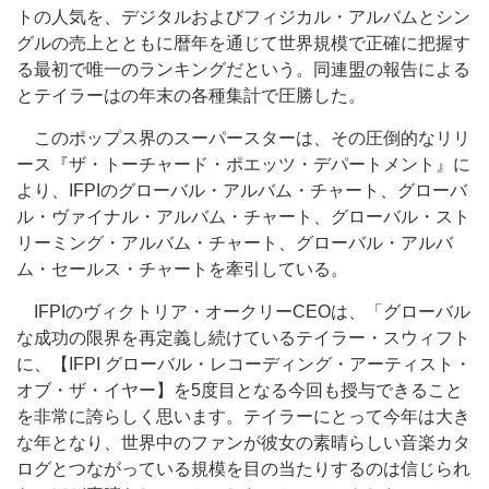
トの人気を、デジタルおよびフィジカル・アルバムとシン
グルの売上とともに暦年を通じて世界規模で正確に把握す
る最初で唯一のランキングだという。同連盟の報告による
とテイラーはの年末の各種集計で圧勝した。
このポップス界のスーパースターは、その圧倒的なリリ
ース『ザ・トーチャード・ポエッツ・デパートメント』に
より、IFPIのグローバル・アルバム・チャート、グローバ
ル・ヴァイナル・アルバム・チャート、グローバル・スト
リーミング・アルバム・チャート、グローバル・アルバ
ム・セールス・チャートを牽引している。
IFPIのヴィクトリア・オークリーCEOは、「グローバル
な成功の限界を再定義し続けているテイラー・スウィフト
に、【IFPI グローバル・レコーディング・アーティスト・
オブ・ザ・イヤー】を5度目となる今回も授与できること
を非常に誇らしく思います。テイラーにとって今年は大き
な年となり、世界中のファンが彼女の素晴らしい音楽カタ
ログとつながっている規模を目の当たりするのは信じられ