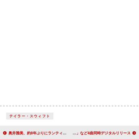
テイラー・スウィフト
奥井雅美、約8年ぶりにランティスよりシングルリリース決定
超学生、カバー動画から「ラヴィ」「モエチャッカファイア」など4曲同時デジタルリリース