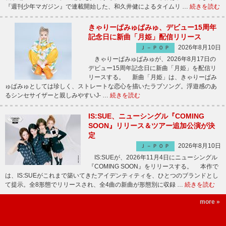
『週刊少年マガジン』で連載開始した、和久井健によるタイムリ …
続きを読む
きゃりーぱみゅぱみゅ、デビュー15周年
記念日に新曲「月姫」配信リリース
2026年8月10日
Ｊ－ＰＯＰ
きゃりーぱみゅぱみゅが、2026年8月17日の
デビュー15周年記念日に新曲「月姫」を配信リ
リースする。 新曲「月姫」は、きゃりーぱみ
ゅぱみゅとしては珍しく、ストレートな恋心を描いたラブソング。浮遊感のあ
るシンセサイザーと親しみやすいJ- …
続きを読む
IS:SUE、ニューシングル『COMING
SOON』リリース＆ツアー追加公演が決
定
2026年8月10日
Ｊ－ＰＯＰ
IS:SUEが、2026年11月4日にニューシングル
『COMING SOON』をリリースする。 本作で
は、IS:SUEがこれまで築いてきたアイデンティティを、ひとつのブランドとし
て提示。全8形態でリリースされ、全4曲の新曲が形態別に収録 …
続きを読む
more »