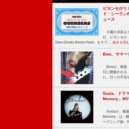
ビヨンセがリ
ド・シーラン
ュース
今週の洋楽まと
日、ビヨンセが、先
Dew (Donk) Remix Pack』をサプ …
続きを読
Bimi、サマ
Bimiが、新曲「
日に開催される【Bi
た。日々の不安
Soala、ド
Memory」M
Soalaが、新曲
Memory」は
ープニング曲。同