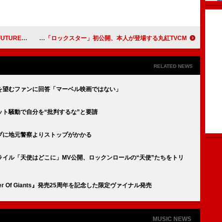
りライブ映像を公開
Adoの新曲「ロックスター」初公開、本人が登場する丸紅TVCM
RELATED NEWS
を望むファンに回答「マーベル映画ではない」
ト騒動で自分を“批判するな”と要請
ブに地元警察よりストップがかかる
イル「天使はどこに」MV公開、ロックンロールの“天使”たちをトリ
oulder Of Giants』発売25周年を記念した限定ヴァイナル発売
MUSIC NEWS