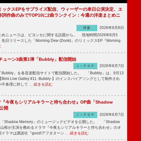
ミックスEPをサプライズ配信、ウィーザーの来日公演決定、エ
作詞作曲のみでTOP10に2曲ランクイン：今週の洋楽まとめニ
2026年8月8日
洋楽
めニュースは、ビヨンセに関する話題から。 現地時間2026年8月5
日リリースした「Morning Dew (Donk)」のリミックスEP『Morning
む
ーチューン3曲第1弾「Bubbly」配信開始
2026年8月7日
Ｊ－ＰＯＰ
Bubbly」を各音楽配信サイトで配信開始した。 「Bubbly」は、9月13
mi Live Galley #11 -Bubbly-】のインスパイアソングとして制作され
や不条理に対して …
続きを読む
ラマ『今夜もシリアルキラーと待ち合わせ』OP曲「Shadow
V公開
2026年8月7日
Ｊ－ＰＯＰ
「Shadow Memory」のミュージックビデオを公開した。 「Shadow
、横山裕が主演を務めるドラマ『今夜もシリアルキラーと待ち合わせ』のオ
ドラマは講談社『good!アフタヌーン …
続きを読む