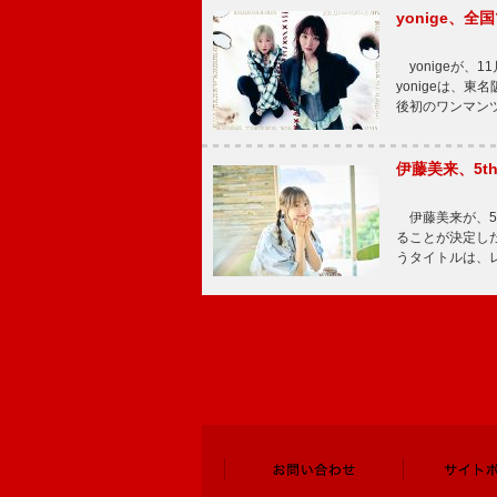
yonige、全国
yonigeが、11
yonigeは、東名
後初のワンマン
伊藤美来、5t
伊藤美来が、5t
ることが決定した
うタイトルは、レ