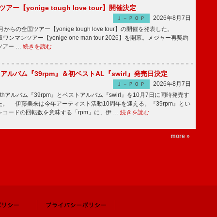
ツアー【yonige tough love tour】開催決定
2026年8月7日
Ｊ－ＰＯＰ
月からの全国ツアー【yonige tough love tour】の開催を発表した。
阪ワンマンツアー【yonige one man tour 2026】を開幕。メジャー再契約
ツアー …
続きを読む
hアルバム『39rpm』＆初ベストAL『swirl』発売日決定
2026年8月7日
Ｊ－ＰＯＰ
hアルバム『39rpm』とベストアルバム『swirl』を10月7日に同時発売す
。 伊藤美来は今年アーティスト活動10周年を迎える。『39rpm』とい
コードの回転数を意味する「rpm」に、伊 …
続きを読む
more »