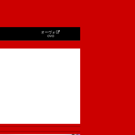
オーヴォ
OVO