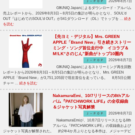
2026年8月7日
Ｊ－ＰＯＰ
GfK/NIQ Japanによるダウンロード・アルバム
売上レポートから、2026年8月3日～8月5日の集計が明らかとなり、SOUL’d
OUT『はじめてのSOUL’d OUT』が341ダウンロード（DL）でトップを …
続き
を読む
【先ヨミ・デジタル】Mrs. GREEN
APPLE「Brand New」引き続きストリー
ミング・ソング首位走行中 イコラブ＆
M!LK“さのじん”新曲がトップ10圏内
2026年8月7日
Ｊ－ＰＯＰ
GfK/NIQ Japanによるストリーミング再生回数
レポートから2026年8月3日～8月5日の集計が明らかとなり、Mrs. GREEN
APPLE「Brand New」が3,751,105回で現在首位を走っている。 8月5日公開
チャー …
続きを読む
NakamuraEmi、10/7リリースの8thアル
バム『PATCHWORK LIFE』の全収録曲
＆ジャケット写真解禁
2026年8月7日
Ｊ－ＰＯＰ
NakamuraEmiが、10月7日リリースとなる8th
アルバム『PATCHWORK LIFE』の収録曲および
ジャケット写真が解禁された。 約2年4か月ぶりとなる本作は、メジャーデビ