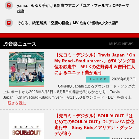
yama、ぬゆり手がける新曲でアニメ『ユア・フォルマ』OPテーマ
担当
そらる、紙芝居風「空腹の怪物」MVで描く“怪物×少女の話”
音楽ニュース
MUSIC NEWS
【先ヨミ・デジタル】Travis Japan「On
My Road -Stadium ver.-」がDLソング首
位を独走中 M!LKの佐野勇斗＆吉田仁人
によるユニット曲が追う
2026年8月7日
Ｊ－ＰＯＰ
GfK/NIQ Japanによるダウンロード・ソング売
上レポートから2026年8月3日～8月5日の集計が明らかとなり、Travis
Japan「On My Road -Stadium ver.-」が11,550ダウンロード（DL）を売り上
…
続きを読む
【先ヨミ・デジタル】SOUL'd OUT『は
じめてのSOUL'd OUT』DLアルバム首位
走行中 Stray Kids／アリアナ・グラン
デが追う