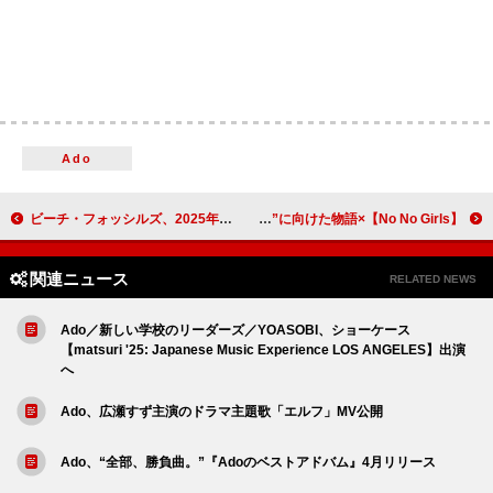
Ado
ビーチ・フォッシルズ、2025年4月に来日公演決定
【No No Girls】×ボディメンテのコラボによるTVCM、大切な日“THE DAY.”に向けた物語
関連ニュース
RELATED NEWS
Ado／新しい学校のリーダーズ／YOASOBI、ショーケース
【matsuri '25: Japanese Music Experience LOS ANGELES】出演
へ
Ado、広瀬すず主演のドラマ主題歌「エルフ」MV公開
Ado、“全部、勝負曲。”『Adoのベストアドバム』4月リリース