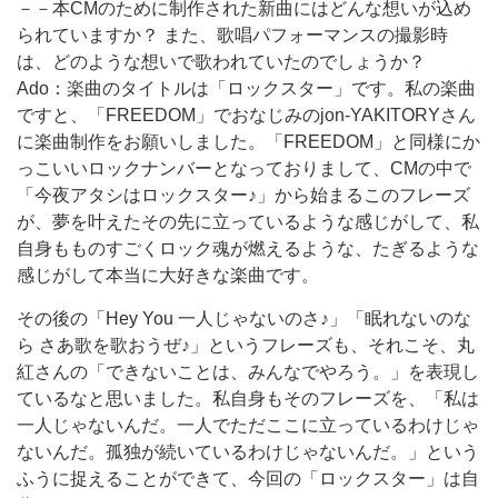
－－本CMのために制作された新曲にはどんな想いが込め
られていますか？ また、歌唱パフォーマンスの撮影時
は、どのような想いで歌われていたのでしょうか？
Ado：楽曲のタイトルは「ロックスター」です。私の楽曲
ですと、「FREEDOM」でおなじみのjon-YAKITORYさん
に楽曲制作をお願いしました。「FREEDOM」と同様にか
っこいいロックナンバーとなっておりまして、CMの中で
「今夜アタシはロックスター♪」から始まるこのフレーズ
が、夢を叶えたその先に立っているような感じがして、私
自身もものすごくロック魂が燃えるような、たぎるような
感じがして本当に大好きな楽曲です。
その後の「Hey You 一人じゃないのさ♪」「眠れないのな
ら さあ歌を歌おうぜ♪」というフレーズも、それこそ、丸
紅さんの「できないことは、みんなでやろう。」を表現し
ているなと思いました。私自身もそのフレーズを、「私は
一人じゃないんだ。一人でただここに立っているわけじゃ
ないんだ。孤独が続いているわけじゃないんだ。」という
ふうに捉えることができて、今回の「ロックスター」は自