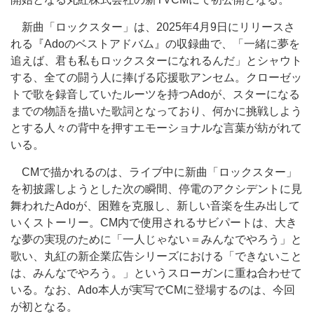
新曲「ロックスター」は、2025年4月9日にリリースさ
れる『Adoのベストアドバム』の収録曲で、「一緒に夢を
追えば、君も私もロックスターになれるんだ」とシャウト
する、全ての闘う人に捧げる応援歌アンセム。クローゼッ
トで歌を録音していたルーツを持つAdoが、スターになる
までの物語を描いた歌詞となっており、何かに挑戦しよう
とする人々の背中を押すエモーショナルな言葉が紡がれて
いる。
CMで描かれるのは、ライブ中に新曲「ロックスター」
を初披露しようとした次の瞬間、停電のアクシデントに見
舞われたAdoが、困難を克服し、新しい音楽を生み出して
いくストーリー。CM内で使用されるサビパートは、大き
な夢の実現のために「一人じゃない＝みんなでやろう」と
歌い、丸紅の新企業広告シリーズにおける「できないこと
は、みんなでやろう。」というスローガンに重ね合わせて
いる。なお、Ado本人が実写でCMに登場するのは、今回
が初となる。