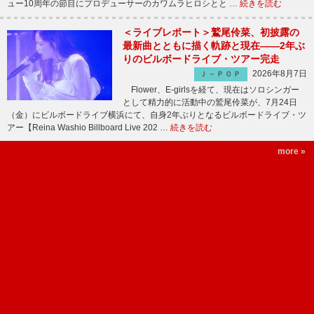
ュー10周年の節目にプロデューサーのカワムラヒロシとと …
続きを読む
＜ライブレポート＞鷲尾伶菜、初披露の
最新曲とともに描く軌跡と現在――2年ぶ
りのビルボードライブ・ツアー完走
2026年8月7日
Ｊ－ＰＯＰ
Flower、E-girlsを経て、現在はソロシンガー
として精力的に活動中の鷲尾伶菜が、7月24日
（金）にビルボードライブ横浜にて、自身2年ぶりとなるビルボードライブ・ツ
アー【Reina Washio Billboard Live 202 …
続きを読む
more »