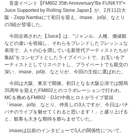
音楽イベント【FM802 35th Anniversary“Be FUNKY!!”×
Juice Supported by Rolling Stone Japan】が、2月11日大
阪・Zepp Nambaにて初日を迎え、imase、jo0ji、なとり
の3組が登場した。
今回企画された【Juice】は、”ジャンル、人種、価値観
などの違いを祝福し、それらをブレンドしたフレッシュな
表現で、人々の心を潤している新世代アーティストたちが
集結”をコンセプトとしたライブイベントで、お互いをア
ーティストとしてリスペクトし、プライベートでも親交の
深い、imase、jo0ji、なとりが、今回の主役に選ばれた。
今回は大阪、東京で開催。初日となる大阪公演では開局
35周年を迎えたFM802とのコラボレーションで行われ、
MCを務めるFM802・DJの中島ヒロトがライブ冒頭
「imase、jo0ji、なとり、仲良しの3人ですが、今日はバチ
バチのライブを魅せてくれると思います！」と盛り上げる
と、観客も大きな期待を膨らませていた。
imaseは以前のインタビューで3人の関係性について、