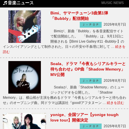
音楽ニュース
MUSIC NEWS
Bimi、サマーチューン3曲第1弾
「Bubbly」配信開始
2026年8月7日
Ｊ－ＰＯＰ
Bimiが、新曲「Bubbly」を各音楽配信サイト
で配信開始した。 「Bubbly」は、9月13日に
開催される【Bimi Live Galley #11 -Bubbly-】の
インスパイアソングとして制作された。日々の不安や不条理に対して …
続きを
読む
Soala、ドラマ『今夜もシリアルキラーと
待ち合わせ』OP曲「Shadow Memory」
MV公開
2026年8月7日
Ｊ－ＰＯＰ
Soalaが、新曲「Shadow Memory」のミュー
ジックビデオを公開した。 「Shadow
Memory」は、横山裕が主演を務めるドラマ『今夜もシリアルキラーと待ち合わ
せ』のオープニング曲。同ドラマは講談社『good!アフタヌーン …
続きを読む
yonige、全国ツアー【yonige tough
love tour】開催決定
2026年8月7日
Ｊ－ＰＯＰ