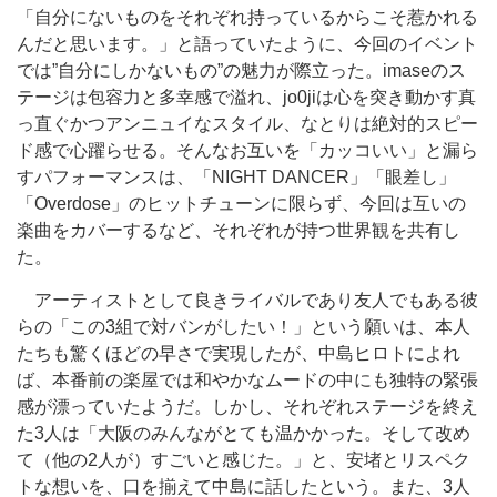
「自分にないものをそれぞれ持っているからこそ惹かれる
んだと思います。」と語っていたように、今回のイベント
では”自分にしかないもの”の魅力が際立った。imaseのス
テージは包容力と多幸感で溢れ、jo0jiは心を突き動かす真
っ直ぐかつアンニュイなスタイル、なとりは絶対的スピー
ド感で心躍らせる。そんなお互いを「カッコいい」と漏ら
すパフォーマンスは、「NIGHT DANCER」「眼差し」
「Overdose」のヒットチューンに限らず、今回は互いの
楽曲をカバーするなど、それぞれが持つ世界観を共有し
た。
アーティストとして良きライバルであり友人でもある彼
らの「この3組で対バンがしたい！」という願いは、本人
たちも驚くほどの早さで実現したが、中島ヒロトによれ
ば、本番前の楽屋では和やかなムードの中にも独特の緊張
感が漂っていたようだ。しかし、それぞれステージを終え
た3人は「大阪のみんながとても温かかった。そして改め
て（他の2人が）すごいと感じた。」と、安堵とリスペク
トな想いを、口を揃えて中島に話したという。また、3人