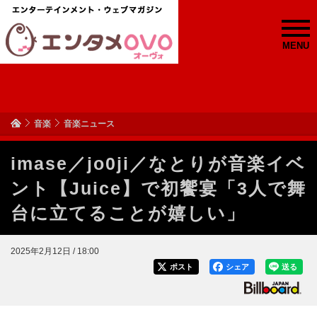
MENU
音楽
音楽ニュース
imase／jo0ji／なとりが音楽イベ
ント【Juice】で初饗宴「3人で舞
台に立てることが嬉しい」
2025年2月12日 / 18:00
ポスト
シェア
送る