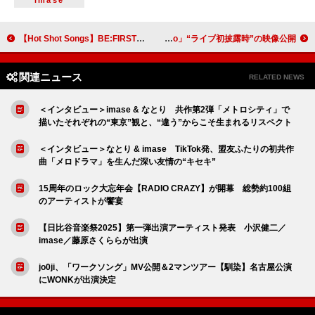
imase
【Hot Shot Songs】BE:FIRST「Spacecraft」首位、いきものがかり＆レミオロメン“平成ソング”が急上昇
Travis Japan、新曲「Say I do」“ライブ初披露時”の映像公開
関連ニュース
RELATED NEWS
＜インタビュー＞imase & なとり 共作第2弾「メトロシティ」で
描いたそれぞれの“東京”観と、“違う”からこそ生まれるリスペクト
＜インタビュー＞なとり & imase TikTok発、盟友ふたりの初共作
曲「メロドラマ」を生んだ深い友情の“キセキ”
15周年のロック大忘年会【RADIO CRAZY】が開幕 総勢約100組
のアーティストが饗宴
【日比谷音楽祭2025】第一弾出演アーティスト発表 小沢健二／
imase／藤原さくららが出演
jo0ji、「ワークソング」MV公開＆2マンツアー【馴染】名古屋公演
にWONKが出演決定