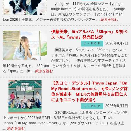
yonigeが、11月からの全国ツアー【yonige
tough love tour】の開催を発表した。 yonige
は、東名阪ワンマンツアー【yonige one man
tour 2026】を開幕。メジャー再契約後初のワンマンツアー …
続きを読む
伊藤美来、5thアルバム『39rpm』＆初ベ
ストAL『swirl』発売日決定
2026年8月7日
Ｊ－ＰＯＰ
伊藤美来が、5thアルバム『39rpm』とベスト
アルバム『swirl』を10月7日に同時発売すること
が決定した。 伊藤美来は今年アーティスト活
動10周年を迎える。『39rpm』というタイトルは、レコードの回転数を意味す
る「rpm」に、伊 …
続きを読む
【先ヨミ・デジタル】Travis Japan「On
My Road -Stadium ver.-」がDLソング首
位を独走中 M!LKの佐野勇斗＆吉田仁人
によるユニット曲が追う
2026年8月7日
Ｊ－ＰＯＰ
GfK/NIQ Japanによるダウンロード・ソング売
上レポートから2026年8月3日～8月5日の集計が明らかとなり、Travis
Japan「On My Road -Stadium ver.-」が11,550ダウンロード（DL）を売り上
…
続きを読む