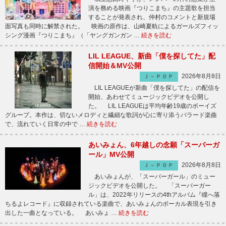
演を務める映画『つりこまち』の主題歌を担当
することが発表され、仲村のコメントと新規場
面写真も同時に解禁された。 映画の原作は、山崎夏軌によるガールズフィッ
シング漫画『つりこまち』（「ヤングガンガン …
続きを読む
LIL LEAGUE、新曲「僕を探してた」配
信開始＆MV公開
2026年8月8日
Ｊ－ＰＯＰ
LIL LEAGUEが新曲「僕を探してた」の配信を
開始、あわせてミュージックビデオを公開し
た。 LIL LEAGUEは平均年齢19歳のボーイズ
グループ。本作は、切ないメロディと繊細な歌詞が心に寄り添うバラード楽曲
で、流れていく日常の中で …
続きを読む
あいみょん、6年越しの念願「スーパーガ
ール」MV公開
2026年8月8日
Ｊ－ＰＯＰ
あいみょんが、「スーパーガール」のミュー
ジックビデオを公開した。 「スーパーガー
ル」は、2022年リリースの4thアルバム『瞳へ落
ちるよレコード』に収録されている楽曲で、あいみょんのボーカル表現を引き
出した一曲となっている。 あいみょ …
続きを読む