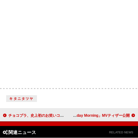
キタニタツヤ
チョコプラ、史上初のお笑いコンビとして初登場で“風呂キャン”がテーマの楽曲披露 ＜THE FIRST TAKE＞
ILLIT、クラシカルな制服ルックで登場する「Sunday Morning」MVティザー公開
関連ニュース
RELATED NEWS