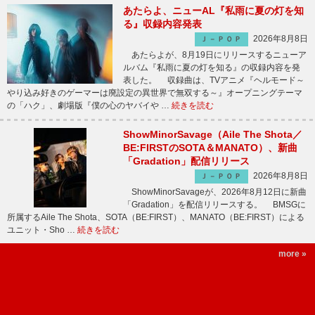
あたらよ、ニューAL『私雨に夏の灯を知
る』収録内容発表
2026年8月8日
Ｊ－ＰＯＰ
あたらよが、8月19日にリリースするニューア
ルバム『私雨に夏の灯を知る』の収録内容を発
表した。 収録曲は、TVアニメ『ヘルモード～
やり込み好きのゲーマーは廃設定の異世界で無双する～』オープニングテーマ
の「ハク」、劇場版『僕の心のヤバイや …
続きを読む
ShowMinorSavage（Aile The Shota／
BE:FIRSTのSOTA＆MANATO）、新曲
「Gradation」配信リリース
2026年8月8日
Ｊ－ＰＯＰ
ShowMinorSavageが、2026年8月12日に新曲
「Gradation」を配信リリースする。 BMSGに
所属するAile The Shota、SOTA（BE:FIRST）、MANATO（BE:FIRST）による
ユニット・Sho …
続きを読む
more »