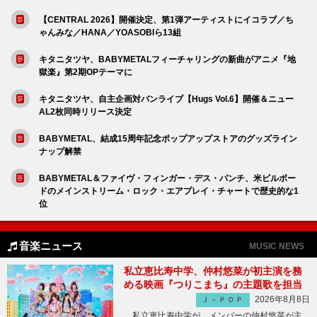
【CENTRAL 2026】開催決定、第1弾アーティストにイコラブ／ち
ゃんみな／HANA／YOASOBIら13組
キタニタツヤ、BABYMETALフィーチャリングの新曲がアニメ『地
獄楽』第2期OPテーマに
キタニタツヤ、自主企画対バンライブ【Hugs Vol.6】開催＆ニュー
AL2枚同時リリース決定
BABYMETAL、結成15周年記念ポップアップストアのグッズライン
ナップ解禁
BABYMETAL＆ファイヴ・フィンガー・デス・パンチ、米ビルボー
ドのメインストリーム・ロック・エアプレイ・チャートで歴史的な1
位
音楽ニュース
MUSIC NEWS
私立恵比寿中学、仲村悠菜が初主演を務
める映画『つりこまち』の主題歌を担当
2026年8月8日
Ｊ－ＰＯＰ
私立恵比寿中学が、メンバーの仲村悠菜が主