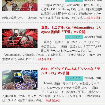
King & Princeが、2026年9月2日にリリースと
なる1st EP『So Honey EP』より、初回限定盤B
に収録されるEP制作ビハインド映像のティザー
映像を公開した。 本作は、タイトル曲「So Honey」の中の印 …
続きを読む
葛葉、ミニアルバム『Adamantite』より
Ayase提供曲「王道」MV公開
2026年8月8日
Ｊ－ＰＯＰ
葛葉が、新曲「王道」のミュージックビデオ
を公開した。 新曲「王道」は、2026年7月29
日にリリースされたニューミニアルバム
『Adamantite』の収録曲。Ayaseによる提供曲で、“王者の苦悩”と“これからの
意思表明”が込められてい …
続きを読む
Ado、ビビッドでエネルギッシュな「モ
ンストロ」MV公開
2026年8月8日
Ｊ－ＰＯＰ
Adoが、新曲「モンストロ」を配信リリース
し、ミュージックビデオを公開した。 新曲
「モンストロ」は、2026年8月7日に公開となっ
た実写映画『ブルーロック』の主題歌。タイトル「モンストロ」（Monstruo）
は、スペイン語で「怪物」の意 …
続きを読む