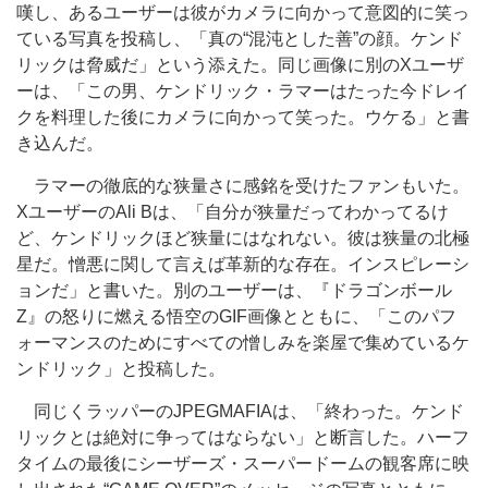
嘆し、あるユーザーは彼がカメラに向かって意図的に笑っ
ている写真を投稿し、「真の“混沌とした善”の顔。ケンド
リックは脅威だ」という添えた。同じ画像に別のXユーザ
ーは、「この男、ケンドリック・ラマーはたった今ドレイ
クを料理した後にカメラに向かって笑った。ウケる」と書
き込んだ。
ラマーの徹底的な狭量さに感銘を受けたファンもいた。
XユーザーのAli Bは、「自分が狭量だってわかってるけ
ど、ケンドリックほど狭量にはなれない。彼は狭量の北極
星だ。憎悪に関して言えば革新的な存在。インスピレーシ
ョンだ」と書いた。別のユーザーは、『ドラゴンボール
Z』の怒りに燃える悟空のGIF画像とともに、「このパフ
ォーマンスのためにすべての憎しみを楽屋で集めているケ
ンドリック」と投稿した。
同じくラッパーのJPEGMAFIAは、「終わった。ケンド
リックとは絶対に争ってはならない」と断言した。ハーフ
タイムの最後にシーザーズ・スーパードームの観客席に映