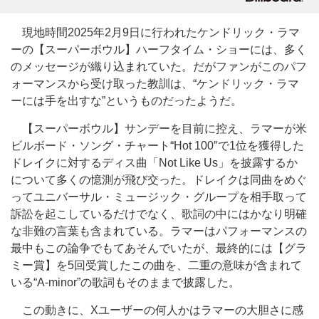
現地時間2025年2月9日に行われたケンドリック・ラマ
ーの【スーパーボウル】ハーフタイム・ショーには、多く
のメッセージが織り込まれていた。だがファンがこのパフ
ォーマンスから受け取った教訓は、“ケンドリック・ラマ
ーには手を出すな”というものだったようだ。
【スーパーボウル】サンデーを目前に控え、ラマーが米
ビルボード・ソング・チャート“Hot 100″で1位を獲得した
ドレイクに対するディス曲「Not Like Us」を披露するか
について多くの憶測が飛び交った。ドレイクは同曲をめぐ
ってユニバーサル・ミュージック・グループを相手取って
訴訟を起こしているだけでなく、歌詞の中にはかなり明確
な非難の言葉も含まれている。ラマーはパフォーマンスの
最中もこの論争でもてあそんでいたが、最終的には【グラ
ミー賞】を5回受賞したこの曲を、二重の意味が含まれて
いる“A-minor”の歌詞もそのままで披露した。
この動きに、Xユーザーの何人かはラマーの大胆さに感