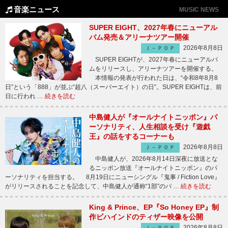
音楽ニュース
MUSIC NEWS
SUPER EIGHT、2027年春にニューアル
バム発売＆アリーナツアー開催
2026年8月8日
Ｊ－ＰＯＰ
SUPER EIGHTが、2027年春にニューアルバ
ムをリリースし、アリーナツアーを開催する。
本情報の発表が行われた日は、“令和8年8月8
日”という「888」が並ぶ“超八（スーパーエイト）の日”。SUPER EIGHTは、前
日に行われ …
続きを読む
中島健人が『オールナイトニッポン』パ
ーソナリティ、人生相談を受け『遊戯
王』の話をするコーナーも
2026年8月8日
Ｊ－ＰＯＰ
中島健人が、2026年8月14日深夜に放送とな
るニッポン放送『オールナイトニッポン』のパ
ーソナリティを担当する。 8月19日にニューシングル『鬼事 / Fiction Love』
がリリースされることを記念して、中島健人が通称“1部”のパ …
続きを読む
King & Prince、EP『So Honey EP』制
作ビハインドのティザー映像を公開
2026年8月8日
Ｊ－ＰＯＰ