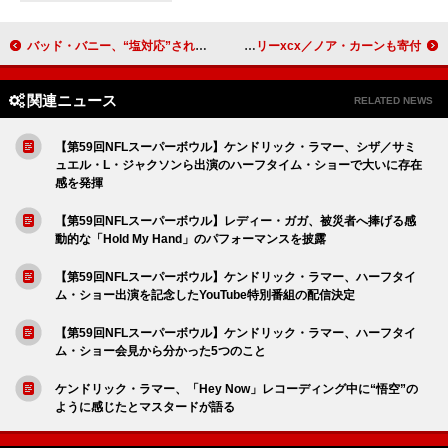
バッド・バニー、“塩対応”されても満面の笑みを輝かせるリッツ・クラッカーの【スーパーボウル】CM公開
チャペル・ローン、アーティストの医療支援のために約束した約380万円と同額をチャーリーxcx／ノア・カーンも寄付
関連ニュース
RELATED NEWS
【第59回NFLスーパーボウル】ケンドリック・ラマー、シザ／サミ
ュエル・L・ジャクソンら出演のハーフタイム・ショーで大いに存在
感を発揮
【第59回NFLスーパーボウル】レディー・ガガ、被災者へ捧げる感
動的な「Hold My Hand」のパフォーマンスを披露
【第59回NFLスーパーボウル】ケンドリック・ラマー、ハーフタイ
ム・ショー出演を記念したYouTube特別番組の配信決定
【第59回NFLスーパーボウル】ケンドリック・ラマー、ハーフタイ
ム・ショー会見から分かった5つのこと
ケンドリック・ラマー、「Hey Now」レコーディング中に“悟空”の
ように感じたとマスタードが語る