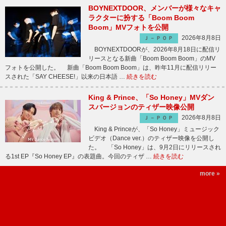
BOYNEXTDOOR、メンバーが様々なキャ
ラクターに扮する「Boom Boom
Boom」MVフォトを公開
2026年8月8日
Ｊ－ＰＯＰ
BOYNEXTDOORが、2026年8月18日に配信リ
リースとなる新曲「Boom Boom Boom」のMV
フォトを公開した。 新曲「Boom Boom Boom」は、昨年11月に配信リリー
スされた「SAY CHEESE!」以来の日本語 …
続きを読む
King & Prince、「So Honey」MVダン
スバージョンのティザー映像公開
2026年8月8日
Ｊ－ＰＯＰ
King & Princeが、「So Honey」ミュージック
ビデオ（Dance ver.）のティザー映像を公開し
た。 「So Honey」は、9月2日にリリースされ
る1st EP『So Honey EP』の表題曲。今回のティザ …
続きを読む
more »