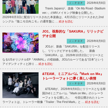
2026年8月8日
Ｊ－ＰＯＰ
Travis Japanが、楽曲「On My Road -Stadium
ver.-」のMVメイキング映像を公開した。
2026年8月3日に配信リリースされた本楽曲は、4月15日にリリースされた2nd
シングル『陰ニモ日向ニモ』の通常盤に …
続きを読む
JO1、祝祭的な「SAKURA」リリックビ
デオ公開
2026年8月8日
Ｊ－ＰＯＰ
JO1が、新曲「SAKURA」を配信リリース
し、リリックビデオを公開した。 新曲
「SAKURA」は、2026年10月2日にリリースと
なるUSオリジナルEP『ANIMAL』の収録曲。JO1のルーツである“日本”という
アイデンティティと誇り …
続きを読む
&TEAM、ミニアルバム『Mark on Me』
トレーラーフォトに儚く美しい表情
2026年8月8日
Ｊ－ＰＯＰ
&TEAMが、2026年9月8日にリリースとなる韓
国2ndミニアルバム『Mark on Me』のトレーラ
ーフォトを公開した。 今回公開されたトレー
ラーフォトは、トレーラー映像『Trailer : The First Mark』と …
続きを読む