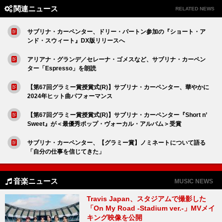
関連ニュース
RELATED NEWS
サブリナ・カーペンター、ドリー・パートン参加の『ショート・ア
ンド・スウィート』DX版リリースへ
アリアナ・グランデ／セレーナ・ゴメスなど、サブリナ・カーペン
ター「Espresso」を朗読
【第67回グラミー賞授賞式(R)】サブリナ・カーペンター、華やかに
2024年ヒット曲パフォーマンス
【第67回グラミー賞授賞式(R)】サブリナ・カーペンター『Short n’
Sweet』が＜最優秀ポップ・ヴォーカル・アルバム＞受賞
サブリナ・カーペンター、【グラミー賞】ノミネートについて語る
「自分の仕事を信じてきた」
音楽ニュース
MUSIC NEWS
Travis Japan、スタジアムで撮影した
「On My Road -Stadium ver.-」MVメイ
キング映像を公開