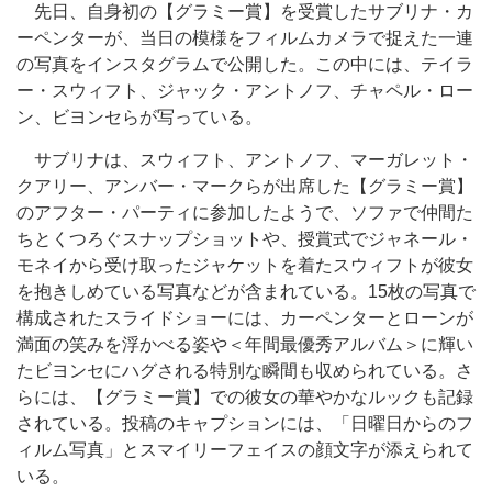
先日、自身初の【グラミー賞】を受賞したサブリナ・カ
ーペンターが、当日の模様をフィルムカメラで捉えた一連
の写真をインスタグラムで公開した。この中には、テイラ
ー・スウィフト、ジャック・アントノフ、チャペル・ロー
ン、ビヨンセらが写っている。
サブリナは、スウィフト、アントノフ、マーガレット・
クアリー、アンバー・マークらが出席した【グラミー賞】
のアフター・パーティに参加したようで、ソファで仲間た
ちとくつろぐスナップショットや、授賞式でジャネール・
モネイから受け取ったジャケットを着たスウィフトが彼女
を抱きしめている写真などが含まれている。15枚の写真で
構成されたスライドショーには、カーペンターとローンが
満面の笑みを浮かべる姿や＜年間最優秀アルバム＞に輝い
たビヨンセにハグされる特別な瞬間も収められている。さ
らには、【グラミー賞】での彼女の華やかなルックも記録
されている。投稿のキャプションには、「日曜日からのフ
ィルム写真」とスマイリーフェイスの顔文字が添えられて
いる。