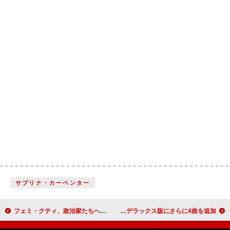
サブリナ・カーペンター
フェミ・クティ、政治家たちへの痛烈な批判を含む「After 24 Years」公開
シザ、【スーパーボウル】ハーフタイム・ショー直前に『SOS』デラックス版にさらに4曲を追加