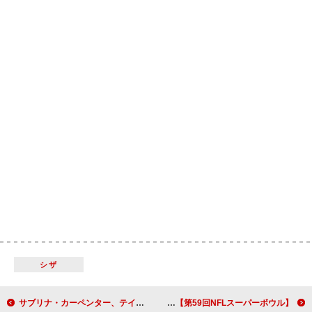
シザ
サブリナ・カーペンター、テイラー／ビヨンセとのフィルム写真で【グラミー賞】を振り返る
【第59回NFLスーパーボウル】レディー・ガガ、被災者へ捧げる感動的な「Hold My Hand」のパフォーマンスを披露