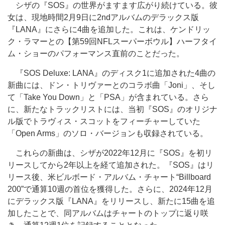
シザの『SOS』の世界がますます広がり続けている。彼
女は、現地時間2月9日に2ndアルバムのデラックス版
『LANA』にさらに4曲を追加した。これは、ケンドリッ
ク・ラマーとの【第59回NFLスーパーボウル】ハーフタイ
ム・ショーのパフォーマンス直前のことだった。
『SOS Deluxe: LANA』のディスク1に追加された4曲の
新曲には、ドン・トリヴァーとのコラボ曲「Joni」、そし
て「Take You Down」と「PSA」が含まれている。さら
に、新たなトラックリストには、当初『SOS』のオリジナ
ル版でトラヴィス・スコットをフィーチャーしていた
「Open Arms」のソロ・バージョンも収録されている。
これら
の新曲は、シザが2022年12月に『SOS』を初リ
リースしてから2年以上を経て追加された。『SOS』はリ
リース後、米ビルボード・アルバム・チャート“Billboard
200”で通算10週の首位を獲得した。さらに、2024年12月
にデラックス版『LANA』をリリースし、新たに15曲を追
加したことで、同アルバムはチャートのトップに返り咲