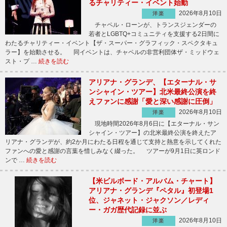
るチャリティー・イベント始動
2026年8月10日
洋楽
チャペル・ローンが、トランスジェンダーの
若者とLGBTQ+コミュニティを支援する2日間に
わたるチャリティー・イベント【ザ・スーパー・グラフィック・スペクタキュ
ラー】を始動させる。 同イベントは、チャペルの非営利団体ザ・ミッドウェ
スト・プ …
続きを読む
アリアナ・グランデ、【エターナル・サ
ンシャイン・ツアー】北米最終公演を終
えファンに感謝「愛と深い感謝に圧倒」
2026年8月10日
洋楽
現地時間2026年8月6日に【エターナル・サン
シャイン・ツアー】の北米最終公演を終えたア
リアナ・グランデが、約2か月にわたる日程を通じて支持と熱意を示してくれた
ファンへの愛と感謝の言葉を惜しみなく綴った。 ツアーが9月1日に英ロンド
ンで …
続きを読む
【米ビルボード・アルバム・チャート】
アリアナ・グランデ『ペタル』初登場1
位、ジャネット・ジャクソン／レディ
ー・ガガ歴代記録に並ぶ
2026年8月10日
洋楽