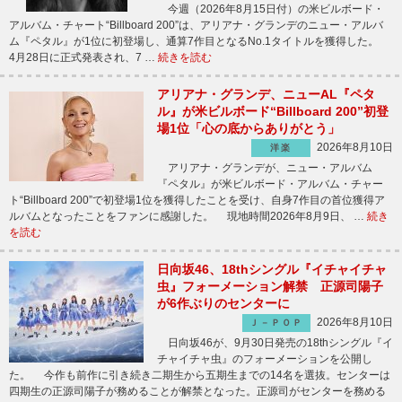
今週（2026年8月15日付）の米ビルボード・
アルバム・チャート“Billboard 200”は、アリアナ・グランデのニュー・アルバ
ム『ペタル』が1位に初登場し、通算7作目となるNo.1タイトルを獲得した。
4月28日に正式発表され、7 …
続きを読む
アリアナ・グランデ、ニューAL『ペタ
ル』が米ビルボード“Billboard 200”初登
場1位「心の底からありがとう」
2026年8月10日
洋楽
アリアナ・グランデが、ニュー・アルバム
『ペタル』が米ビルボード・アルバム・チャー
ト“Billboard 200”で初登場1位を獲得したことを受け、自身7作目の首位獲得ア
ルバムとなったことをファンに感謝した。 現地時間2026年8月9日、 …
続き
を読む
日向坂46、18thシングル『イチャイチャ
虫』フォーメーション解禁 正源司陽子
が6作ぶりのセンターに
2026年8月10日
Ｊ－ＰＯＰ
日向坂46が、9月30日発売の18thシングル『イ
チャイチャ虫』のフォーメーションを公開し
た。 今作も前作に引き続き二期生から五期生までの14名を選抜。センターは
四期生の正源司陽子が務めることが解禁となった。正源司がセンターを務める