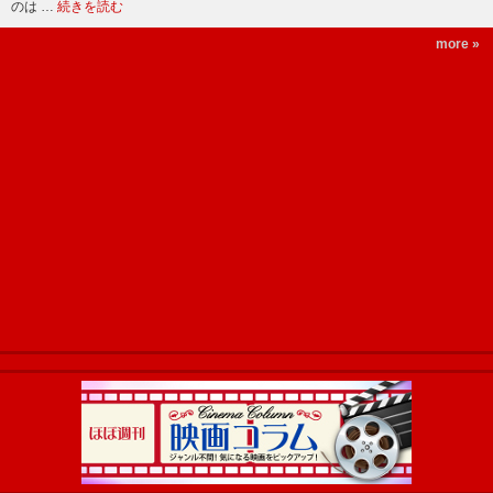
のは …
続きを読む
more »