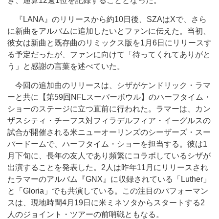
き、通算12週1位を記録することとなった。
『LANA』のリリースから約10日後、SZAはXで、さら
に新曲をアルバムに追加したいとファンに伝えた。当初、
彼女は新曲と既存曲のリミックス版を1月6日にリリースす
る予定だったが、ファンに向けて「待ってくれてありがと
う」と感謝の言葉を述べていた。
今回の追加曲のリリースは、シザがケンドリック・ラマ
ーと共に【第59回NFLスーパーボウル】のハーフタイム・
ショーのステージに立つ直前に行われた。ラマーは、カン
ザスシティ・チーフス対フィラデルフィア・イーグルスの
試合が開催される米ニューオーリンズのシーザーズ・スー
パードームで、ハーフタイム・ショーを担当する。彼は1
月下旬に、長年の友人であり頻繁にコラボしているシザが
出演することを発表した。2人は昨年11月にリリースされ
たラマーのアルバム『GNX』に収録されている「Luther」
と「Gloria」でも共演している。この注目のパフォーマン
スは、現地時間4月19日に米ミネソタからスタートする2
人のジョイント・ツアーの前哨戦ともなる。