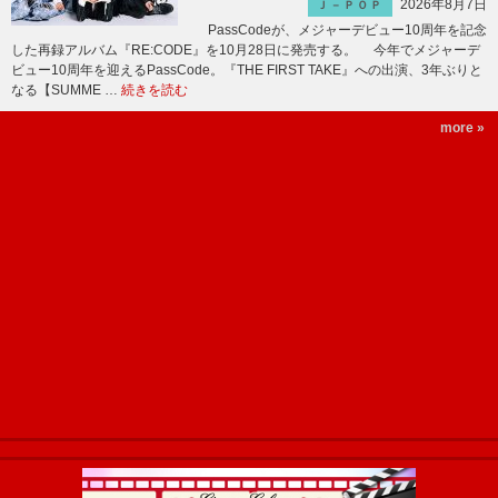
2026年8月7日
Ｊ－ＰＯＰ
PassCodeが、メジャーデビュー10周年を記念
した再録アルバム『RE:CODE』を10月28日に発売する。 今年でメジャーデ
ビュー10周年を迎えるPassCode。『THE FIRST TAKE』への出演、3年ぶりと
なる【SUMME …
続きを読む
more »