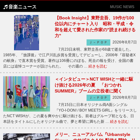
音楽ニュース
MUSIC NEWS
【Book Insight】東野圭吾、19作が100
位以内にチャート入り 昭和・平成・令
和を超えて愛された作家の"読まれ続ける
力"
2026年8月7日
Ｊ－ＰＯＰ
7月23日未明、東野圭吾が68歳で逝去した。
1985年、『放課後』で江戸川乱歩賞を受賞してデビューし、2006年『容疑者X
の献身』で直木賞を受賞。著作は106冊にのぼる。死去の報を受け、全国の書
店には追悼コーナーが設けられた。 その週の …
続きを読む
＜インタビュー＞NCT WISHと一緒に駆
け抜ける2026年の夏 「おつかれ
SUMMER」ブームの立役者に聞く
2026年8月7日
Ｊ－ＰＯＰ
7月15日に日本オリジナル両A面シングル
『YO-I-DON! / BOY MEETS GIRL』をリリースし
たNCT WISHが、この夏を爽やかに駆け抜ける。前者はグループ初となる、日
本語をタイトルにしたオリジナル曲で、夢と希望に満ちた新 …
続きを読む
メリー、ニューアルバム『Urbanstyle