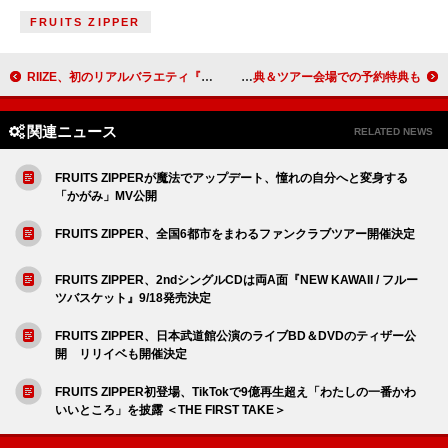
FRUITS ZIPPER
RIIZE、初のリアルバラエティ『BOSS RIIZE』の映像作品が発売決定
NAQT VANE、コンセプトEP『NV』リリース決定 購入特典＆ツアー会場での予約特典も
関連ニュース
RELATED NEWS
FRUITS ZIPPERが魔法でアップデート、憧れの自分へと変身する
「かがみ」MV公開
FRUITS ZIPPER、全国6都市をまわるファンクラブツアー開催決定
FRUITS ZIPPER、2ndシングルCDは両A面『NEW KAWAII / フルー
ツバスケット』9/18発売決定
FRUITS ZIPPER、日本武道館公演のライブBD＆DVDのティザー公
開 リリイベも開催決定
FRUITS ZIPPER初登場、TikTokで9億再生超え「わたしの一番かわ
いいところ」を披露 ＜THE FIRST TAKE＞