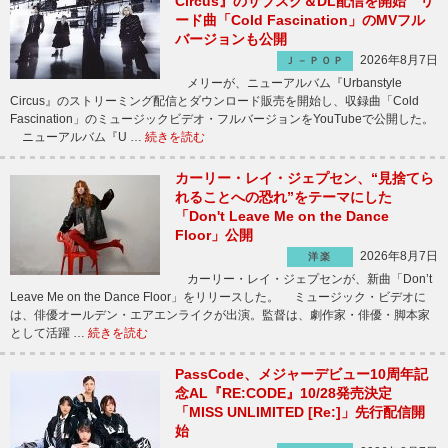
Circus』のサブスク＆DL配信を開始 リ
ード曲「Cold Fascination」のMVフル
バージョンも公開
2026年8月7日
Ｊ－ＰＯＰ
メリーが、ニューアルバム『Urbanstyle
Circus』のストリーミング配信とダウンロード販売を開始し、収録曲「Cold
Fascination」のミュージックビデオ・フルバージョンをYouTubeで公開した。
ニューアルバム『U …
続きを読む
カーリー・レイ・ジェプセン、“見捨てら
れることへの恐れ”をテーマにした
「Don't Leave Me on the Dance
Floor」公開
2026年8月7日
洋楽
カーリー・レイ・ジェプセンが、新曲「Don’t
Leave Me on the Dance Floor」をリリースした。 ミュージック・ビデオに
は、俳優オールデン・エアエンライクが出演。監督は、劇作家・俳優・脚本家
として活躍 …
続きを読む
PassCode、メジャーデビュー10周年記
念AL『RE:CODE』10/28発売決定
「MISS UNLIMITED [Re:]」先行配信開
始