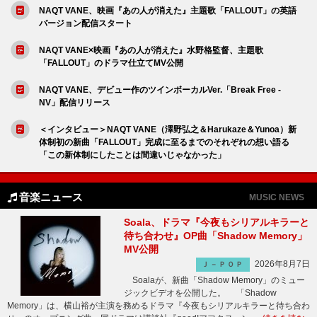
NAQT VANE、映画『あの人が消えた』主題歌「FALLOUT」の英語
バージョン配信スタート
NAQT VANE×映画『あの人が消えた』水野格監督、主題歌
「FALLOUT」のドラマ仕立てMV公開
NAQT VANE、デビュー作のツインボーカルVer.「Break Free -
NV」配信リリース
＜インタビュー＞NAQT VANE（澤野弘之＆Harukaze＆Yunoa）新
体制初の新曲「FALLOUT」完成に至るまでのそれぞれの想い語る
「この新体制にしたことは間違いじゃなかった」
音楽ニュース
MUSIC NEWS
Soala、ドラマ『今夜もシリアルキラーと
待ち合わせ』OP曲「Shadow Memory」
MV公開
2026年8月7日
Ｊ－ＰＯＰ
Soalaが、新曲「Shadow Memory」のミュー
ジックビデオを公開した。 「Shadow
Memory」は、横山裕が主演を務めるドラマ『今夜もシリアルキラーと待ち合わ