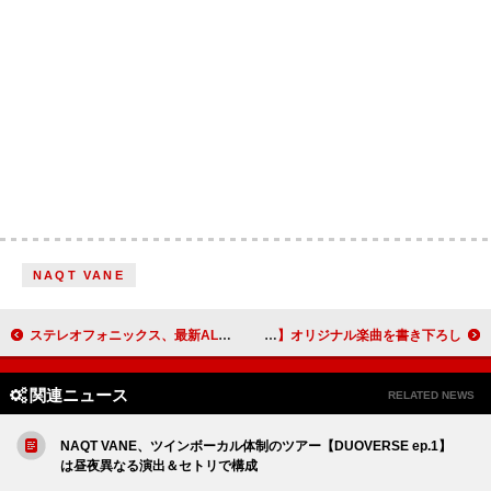
NAQT VANE
ステレオフォニックス、最新ALより先行シングル「There’s Always Gonna Be Something」公開
羊文学、TAKANAWA GATEWAY CITY【未来体験シアター】オリジナル楽曲を書き下ろし
関連ニュース
RELATED NEWS
NAQT VANE、ツインボーカル体制のツアー【DUOVERSE ep.1】
は昼夜異なる演出＆セトリで構成