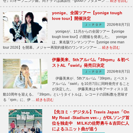
せ』のオープニング曲。同ドラマは講談社『good!アフタヌーン …
続きを読む
yonige、全国ツアー【yonige tough
love tour】開催決定
2026年8月7日
Ｊ－ＰＯＰ
yonigeが、11月からの全国ツアー【yonige
tough love tour】の開催を発表した。 yonige
は、東名阪ワンマンツアー【yonige one man
tour 2026】を開幕。メジャー再契約後初のワンマンツアー …
続きを読む
伊藤美来、5thアルバム『39rpm』＆初ベ
ストAL『swirl』発売日決定
2026年8月7日
Ｊ－ＰＯＰ
伊藤美来が、5thアルバム『39rpm』とベスト
アルバム『swirl』を10月7日に同時発売すること
が決定した。 伊藤美来は今年アーティスト活
動10周年を迎える。『39rpm』というタイトルは、レコードの回転数を意味す
る「rpm」に、伊 …
続きを読む
【先ヨミ・デジタル】Travis Japan「On
My Road -Stadium ver.-」がDLソング首
位を独走中 M!LKの佐野勇斗＆吉田仁人
によるユニット曲が追う