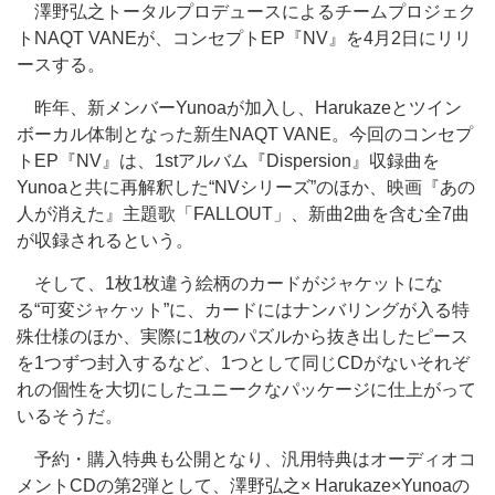
澤野弘之トータルプロデュースによるチームプロジェク
トNAQT VANEが、コンセプトEP『NV』を4月2日にリリ
ースする。
昨年、新メンバーYunoaが加入し、Harukazeとツイン
ボーカル体制となった新生NAQT VANE。今回のコンセプ
トEP『NV』は、1stアルバム『Dispersion』収録曲を
Yunoaと共に再解釈した“NVシリーズ”のほか、映画『あの
人が消えた』主題歌「FALLOUT」、新曲2曲を含む全7曲
が収録されるという。
そして、1枚1枚違う絵柄のカードがジャケットにな
る“可変ジャケット”に、カードにはナンバリングが入る特
殊仕様のほか、実際に1枚のパズルから抜き出したピース
を1つずつ封入するなど、1つとして同じCDがないそれぞ
れの個性を大切にしたユニークなパッケージに仕上がって
いるそうだ。
予約・購入特典も公開となり、汎用特典はオーディオコ
メントCDの第2弾として、澤野弘之× Harukaze×Yunoaの