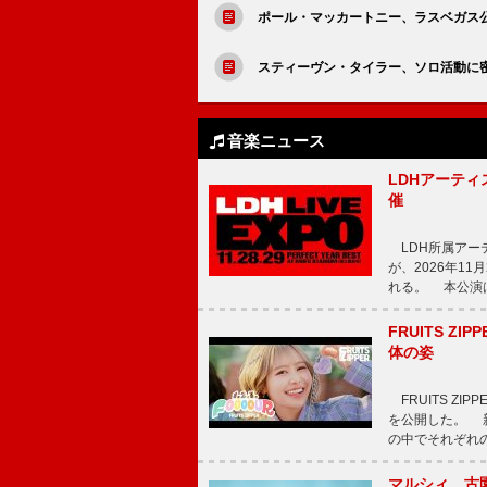
ポール・マッカートニー、ラスベガス
スティーヴン・タイラー、ソロ活動に密
音楽ニュース
LDHアーティス
催
LDH所属アーティス
が、2026年1
れる。 本公演は
FRUITS ZI
体の姿
FRUITS ZI
を公開した。 新曲
の中でそれぞれ
マルシィ、古