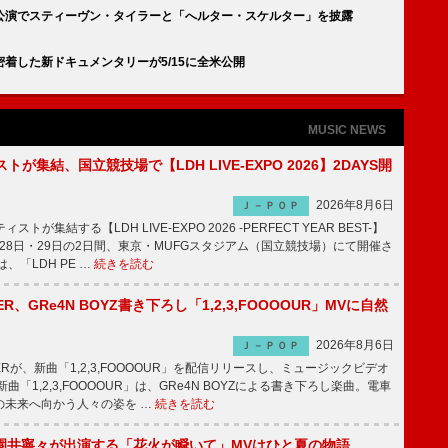
公演でスティーヴン・タイラーと「へルター・スケルター」を披露
着した新ドキュメンタリーが5/15に全米公開
MUSIC NEWS
トが集結、国立競技場で【LDH LIVE-EXPO 2026】2DAYS開
2026年8月6日
Ｊ－ＰＯＰ
トが集結する【LDH LIVE-EXPO 2026 -PERFECT YEAR BEST-】
1月28日・29日の2日間、東京・MUFGスタジアム（国立競技場）にて開催さ
、「LDH PE …
続きを読む
PPER、GRe4N BOYZ書き下ろし「1,2,3,FOOOOUR」MVに自然
2026年8月6日
Ｊ－ＰＯＰ
PPERが、新曲「1,2,3,FOOOOUR」を配信リリースし、ミュージックビデオ
「1,2,3,FOOOOUR」は、GRe4N BOYZによる書き下ろし楽曲。電車
の未来へ向かう人々の姿を …
続きを読む
園井寧々が出演する「花火が瞬いて」MVはひと夏の物語