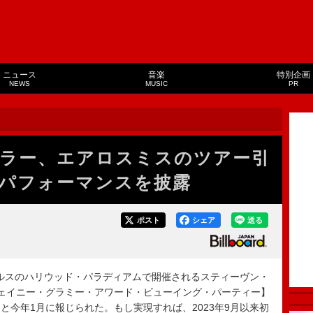
ニュース
音楽
特別企画
NEWS
MUSIC
PR
ラー、エアロスミスのツアー引
パフォーマンスを披露
ポスト
シェア
送る
ゼルスのハリウッド・パラディアムで開催されるスティーヴン・
ェイニー・グラミー・アワード・ビューイング・パーティー】
と今年1月に報じられた。もし実現すれば、2023年9月以来初