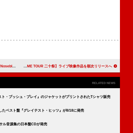
」をリリース
SUPER EIGHT、【超アリーナツアー2024】【超DOME TOUR 二十祭】ライブ映像作品を順次リリースへ
RELATED NEWS
スト・プッシュ・プレイ』のジャケットがプリントされたTシャツ販売
したベスト盤『グレイテスト・ヒッツ』が8/18に発売
ーサル音源集の日本盤CDが発売