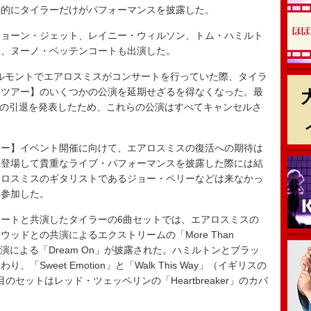
果的にタイラーだけがパフォーマンスを披露した。
ョーン・ジェット、レイニー・ウィルソン、トム・ハミルト
ム、ヌーノ・ベッテンコートも出演した。
エルモントでエアロスミスがコンサートを行っていた際、タイラ
・ツアー】のいくつかの公演を延期せざるを得なくなった。最
からの引退を発表したため、これらの公演はすべてキャンセルさ
ー】イベント開催に向けて、エアロスミスの復活への期待は
に登場して貴重なライブ・パフォーマンスを披露した際には結
アロスミスのギタリストであるジョー・ペリーなどは来なかっ
は参加した。
ートと共演したタイラーの6曲セットでは、エアロスミスの
・フリートウッドとの共演によるエクストリームの「More Than
演による「Dream On」が披露された。ハミルトンとブラッ
Sweet Emotion」と「Walk This Way」（イギリスの
セットはレッド・ツェッペリンの「Heartbreaker」のカバ