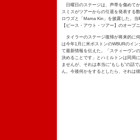
日曜日のステージは、声帯を傷めてか
スミスがツアーからの引退を発表する数
ロウズと「Mama Kin」を披露した
【ピース・アウト・ツアー】のオープ
タイラーのステージ復帰が将来的に何
は今年1月に米ボストンのWBURのイ
て最新情報を伝えた。「スティーヴン
決めることです」とハミルトンは同局
ませんが、それは本当に“もしも”の話
ん。今後何かをするとしたら、それは