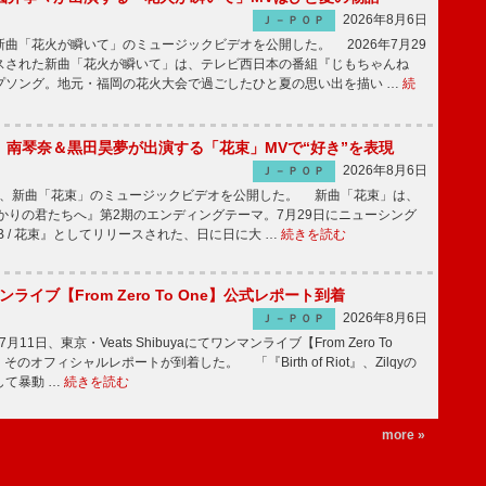
2026年8月6日
Ｊ－ＰＯＰ
曲「花火が瞬いて」のミュージックビデオを公開した。 2026年7月29
スされた新曲「花火が瞬いて」は、テレビ西日本の番組『じもちゃんね
プソング。地元・福岡の花火大会で過ごしたひと夏の思い出を描い …
続
ake、南琴奈＆黒田昊夢が出演する「花束」MVで“好き”を表現
2026年8月6日
Ｊ－ＰＯＰ
keが、新曲「花束」のミュージックビデオを公開した。 新曲「花束」は、
かりの君たちへ』第2期のエンディングテーマ。7月29日にニューシング
LB / 花束』としてリリースされた、日に日に大 …
続きを読む
マンライブ【From Zero To One】公式レポート到着
2026年8月6日
Ｊ－ＰＯＰ
7月11日、東京・Veats Shibuyaにてワンマンライブ【From Zero To
そのオフィシャルレポートが到着した。 「『Birth of Riot』、Zilqyの
して暴動 …
続きを読む
more »