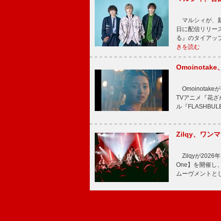
マルシィが、新
日に配信リリー
る』のタイアッ
きを読む
Omoinot
Omoinota
TVアニメ『花ざ
ル『FLASHBU
Zilqy、ワン
Zilqyが2026年
One】を開催し、
ムーヴメントと