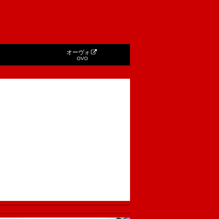
オーヴォ
OVO