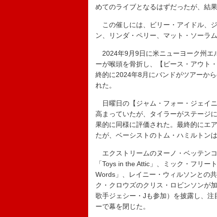
めてのライブとなるはずだったが、結
この催しには、ビリー・アイドル、ジ
ン、リンダ・ペリー、マット・ソーラ
2024年9月9日に米ニューヨーク州
ーが喉頭を骨折し、【ピース・アウト
終的に2024年8月にバンドがツアー
れた。
日曜日の【ジャム・フォー・ジェイニ
高まっていたが、タイラーがステージ
果的に同様に評価された。最終的にエ
たが、ベーシストのトム・ハミルトン
エクストリームのヌーノ・ベッテンコ
「Toys in the Attic」、ミック
Words」、レイニー・ウィルソンとの共
ク・クロウズのクリス・ロビンソンが加わり、「
歌手ジェシー・Jも参加）を披露し、注目の
ーで幕を閉じた。