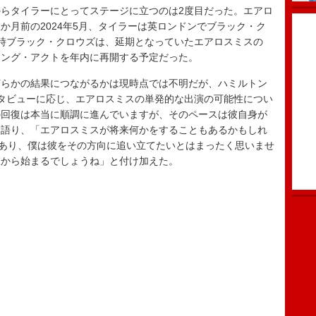
らタイラーにとってステージに立つのは2度目だった。エアロ
か月前の2024年5月、タイラーは英ロンドンでブラック・ク
。当時ブラック・クロウズは、延期となっていたエアロスミスの
ニング・アクトを年内に再開する予定だった。
らかの結果につながるかは現時点では不明だが、ハミルトン
ンタビューに応じ、エアロスミスの単発的な出演の可能性につい
の回復は本当に順調に進んでいますが、そのペースは彼自身が
に語り、「エアロスミスが将来何かをすることもあるかもしれ
であり、僕は彼をその方向に追い立てたいとはまったく思いませ
彼から始まるでしょうね」と付け加えた。