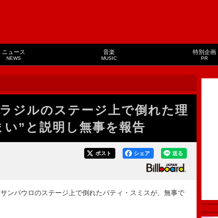
ニュース
音楽
特別企画
NEWS
MUSIC
PR
ラジルのステージ上で倒れた理
まい”と説明し無事を報告
ポスト
シェア
送る
ル・サンパウロのステージ上で倒れたパティ・スミスが、無事で