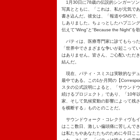
1月30日に78歳の伝説的シンガーソ
写真とともに、「これは、私が元気で
書き込んだ。彼女は、「報道やSNSで
しありました。ちょっとしたハプニング
伝えて“Wing”と“Because the Ni
パティは、医療専門家に診てもらった結
「世界中でさまざまな争いが起こって
はありません。皆さん、ご心配いただ
結んだ。
現在、パティ・スミスは実験的なデュ
最中である。この1か月間の【Corres
スタの公式説明によると、「サウンド
続けるプロジェクト」であり、「10年
家、そして気候変動の影響によって残
を横断する」ものとのことだ。
サウンドウォーク・コレクティヴもイ
はここ数日、激しい偏頭痛に苦しんで
は私たちやあなたたちのために今日こ