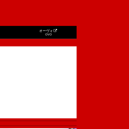
オーヴォ
OVO