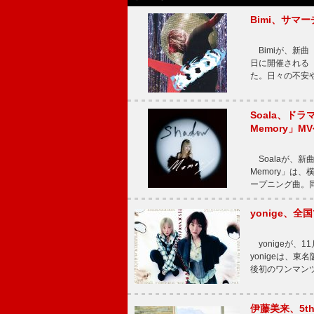
Bimi、サマ
Bimiが、新曲「
日に開催される【Bi
た。日々の不安
Soala、ド
Memory」M
Soalaが、新曲
Memory」は
ープニング曲。同
yonige、全国
yonigeが、11
yonigeは、東名
後初のワンマン
伊藤美来、5t