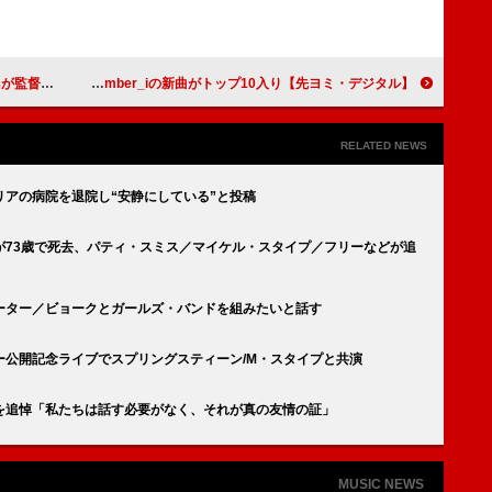
レミア公開へ
【先ヨミ・デジタル】Mrs. GREEN APPLE「ダーリン」ストリーミング首位走行中 米津玄師／櫻坂46／Number_iの新曲がトップ10入り
RELATED NEWS
アの病院を退院し“安静にしている”と投稿
が73歳で死去、パティ・スミス／マイケル・スタイプ／フリーなどが追
ーター／ビョークとガールズ・バンドを組みたいと話す
ー公開記念ライブでスプリングスティーン/M・スタイプと共演
を追悼「私たちは話す必要がなく、それが真の友情の証」
MUSIC NEWS