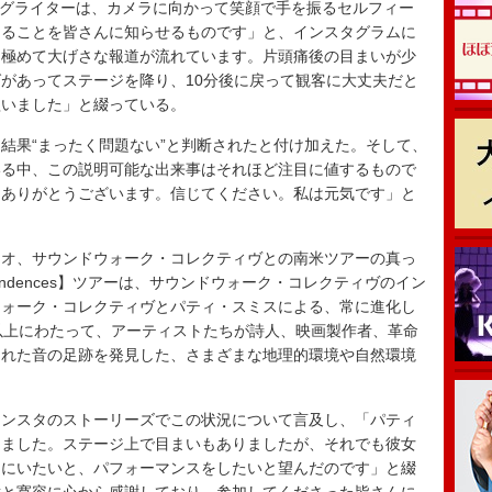
ングライターは、カメラに向かって笑顔で手を振るセルフィー
あることを皆さんに知らせるものです」と、インスタグラムに
、極めて大げさな報道が流れています。片頭痛後の目まいが少
があってステージを降り、10分後に戻って観客に大丈夫だと
ght”を歌いました」と綴っている。
果“まったく問題ない”と判断されたと付け加えた。そして、
いる中、この説明可能な出来事はそれほど注目に値するもので
きありがとうございます。信じてください。私は元気です」と
オ、サウンドウォーク・コレクティヴとの南米ツアーの真っ
pondences】ツアーは、サウンドウォーク・コレクティヴのイン
ウォーク・コレクティヴとパティ・スミスによる、常に進化し
以上にわたって、アーティストたちが詩人、映画製作者、革命
された音の足跡を発見した、さまざまな地理的環境や自然環境
ンスタのストーリーズでこの状況について言及し、「パティ
きました。ステージ上で目まいもありましたが、それでも彼女
こにいたいと、パフォーマンスをしたいと望んだのです」と綴