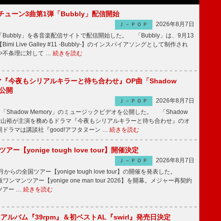
ーチューン3曲第1弾「Bubbly」配信開始
2026年8月7日
Ｊ－ＰＯＰ
Bubbly」を各音楽配信サイトで配信開始した。 「Bubbly」は、9月13
mi Live Galley #11 -Bubbly-】のインスパイアソングとして制作され
や不条理に対して …
続きを読む
ラマ『今夜もシリアルキラーと待ち合わせ』OP曲「Shadow
V公開
2026年8月7日
Ｊ－ＰＯＰ
「Shadow Memory」のミュージックビデオを公開した。 「Shadow
、横山裕が主演を務めるドラマ『今夜もシリアルキラーと待ち合わせ』のオ
ドラマは講談社『good!アフタヌーン …
続きを読む
ツアー【yonige tough love tour】開催決定
2026年8月7日
Ｊ－ＰＯＰ
月からの全国ツアー【yonige tough love tour】の開催を発表した。
阪ワンマンツアー【yonige one man tour 2026】を開幕。メジャー再契約
ツアー …
続きを読む
hアルバム『39rpm』＆初ベストAL『swirl』発売日決定