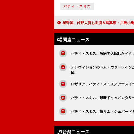
パティ・スミス
星野源、仲野太賀も出演＆写真家・川島小鳥が監督した「Eureka」MVプ
関連ニュース
パティ・スミス、急病で入院したイタリ
テレヴィジョンのトム・ヴァーレイン
悼
ロザリア、パティ・スミス／アースイ
パティ・スミス、最新ドキュメンタリ
パティ・スミス、故サム・シェパード
音楽ニュース