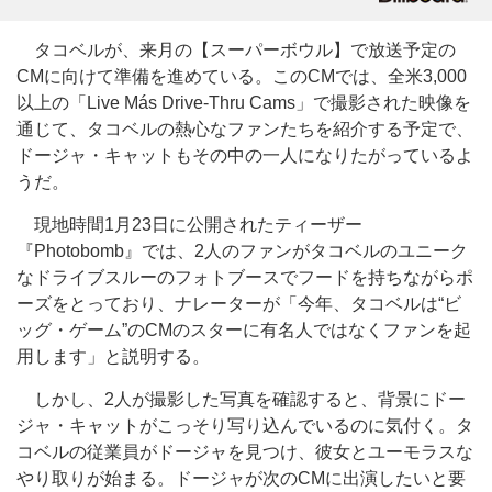
タコベルが、来月の【スーパーボウル】で放送予定の
CMに向けて準備を進めている。このCMでは、全米3,000
以上の「Live Más Drive-Thru Cams」で撮影された映像を
通じて、タコベルの熱心なファンたちを紹介する予定で、
ドージャ・キャットもその中の一人になりたがっているよ
うだ。
現地時間1月23日に公開されたティーザー
『Photobomb』では、2人のファンがタコベルのユニーク
なドライブスルーのフォトブースでフードを持ちながらポ
ーズをとっており、ナレーターが「今年、タコベルは“ビ
ッグ・ゲーム”のCMのスターに有名人ではなくファンを起
用します」と説明する。
しかし、2人が撮影した写真を確認すると、背景にドー
ジャ・キャットがこっそり写り込んでいるのに気付く。タ
コベルの従業員がドージャを見つけ、彼女とユーモラスな
やり取りが始まる。ドージャが次のCMに出演したいと要