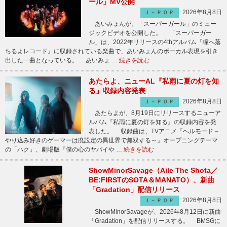
ール」MV公開
2026年8月8日
Ｊ－ＰＯＰ
あいみょんが、「スーパーガール」のミュー
ジックビデオを公開した。 「スーパーガー
ル」は、2022年リリースの4thアルバム『瞳へ落
ちるよレコード』に収録されている楽曲で、あいみょんのボーカル表現を引き
出した一曲となっている。 あいみょ …
続きを読む
あたらよ、ニューAL『私雨に夏の灯を知
る』収録内容発表
2026年8月8日
Ｊ－ＰＯＰ
あたらよが、8月19日にリリースするニューア
ルバム『私雨に夏の灯を知る』の収録内容を発
表した。 収録曲は、TVアニメ『ヘルモード～
やり込み好きのゲーマーは廃設定の異世界で無双する～』オープニングテーマ
の「ハク」、劇場版『僕の心のヤバイや …
続きを読む
ShowMinorSavage（Aile The Shota／
BE:FIRSTのSOTA＆MANATO）、新曲
「Gradation」配信リリース
2026年8月8日
Ｊ－ＰＯＰ
ShowMinorSavageが、2026年8月12日に新曲
「Gradation」を配信リリースする。 BMSGに