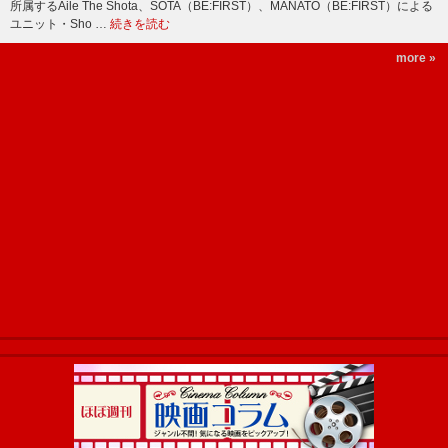
所属するAile The Shota、SOTA（BE:FIRST）、MANATO（BE:FIRST）による
ユニット・Sho …
続きを読む
more »