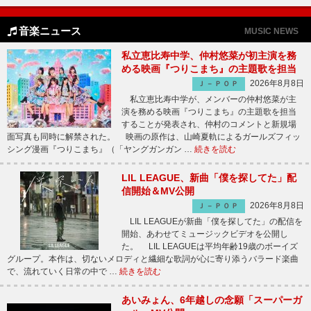
音楽ニュース
MUSIC NEWS
私立恵比寿中学、仲村悠菜が初主演を務
める映画『つりこまち』の主題歌を担当
2026年8月8日
Ｊ－ＰＯＰ
私立恵比寿中学が、メンバーの仲村悠菜が主
演を務める映画『つりこまち』の主題歌を担当
することが発表され、仲村のコメントと新規場
面写真も同時に解禁された。 映画の原作は、山崎夏軌によるガールズフィッ
シング漫画『つりこまち』（「ヤングガンガン …
続きを読む
LIL LEAGUE、新曲「僕を探してた」配
信開始＆MV公開
2026年8月8日
Ｊ－ＰＯＰ
LIL LEAGUEが新曲「僕を探してた」の配信を
開始、あわせてミュージックビデオを公開し
た。 LIL LEAGUEは平均年齢19歳のボーイズ
グループ。本作は、切ないメロディと繊細な歌詞が心に寄り添うバラード楽曲
で、流れていく日常の中で …
続きを読む
あいみょん、6年越しの念願「スーパーガ