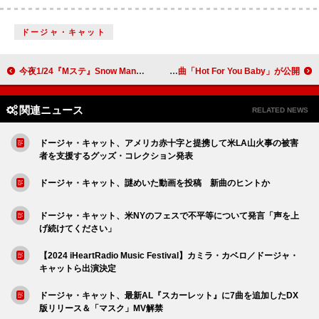
ドージャ・キャット
今夜1/24『Mステ』Snow Manが3曲SPメドレー披露ほか、Mrs. GREEN APPLE／Da-iCE＆和田アキ子／TOMOO／優里
故ティナ・ターナー、『プライヴェート・ダンサー』の未収録曲「Hot For You Baby」が公開
関連ニュース
RELATED NEWS
ドージャ・キャット、アメリカ赤十字と提携して米LA山火事の被害
者を支援するグッズ・コレクション発表
ドージャ・キャット、謎めいた動画を投稿 新曲のヒントか
ドージャ・キャット、米NYのフェスで不平等について発言「声を上
げ続けてください」
【2024 iHeartRadio Music Festival】カミラ・カベロ／ドージャ・
キャットら出演決定
ドージャ・キャット、最新AL『スカーレット』に7曲を追加したDX
版リリース＆「マスク」MV解禁