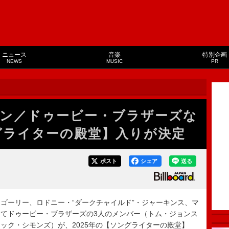
ニュース
音楽
特別企画
NEWS
MUSIC
PR
ン／ドゥービー・ブラザーズな
ングライターの殿堂】入りが決定
ポスト
シェア
送る
ーリー、ロドニー・“ダークチャイルド”・ジャーキンス、マ
てドゥービー・ブラザーズの3人のメンバー（トム・ジョンス
ック・シモンズ）が、2025年の【ソングライターの殿堂】