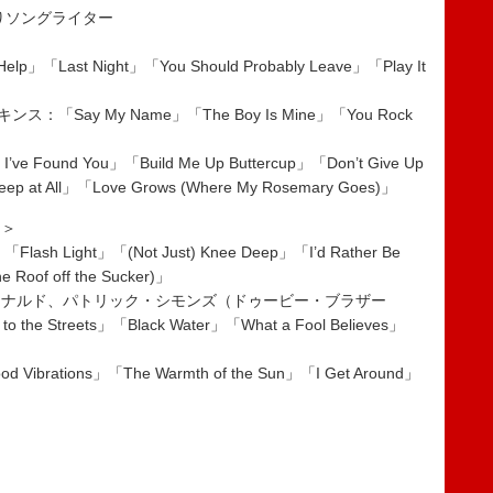
りソングライター
Last Night」「You Should Probably Leave」「Play It
Say My Name」「The Boy Is Mine」「You Rock
Found You」「Build Me Up Buttercup」「Don’t Give Up
 Sleep at All」「Love Grows (Where My Rosemary Goes)」
門＞
 Light」「(Not Just) Knee Deep」「I’d Rather Be
e Roof off the Sucker)」
ドナルド、パトリック・シモンズ（ドゥービー・ブラザー
 to the Streets」「Black Water」「What a Fool Believes」
Vibrations」「The Warmth of the Sun」「I Get Around」