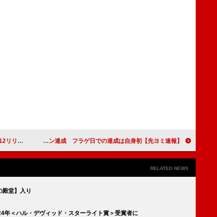
リース決定
【先ヨミ速報】Snow Man『THE BEST 2020 – 2025』で3作目の初週ミリオン達成 フラゲ日での達成は自身初
RELATED NEWS
の殿堂】入り
24年＜ハル・デヴィッド・スターライト賞＞受賞者に