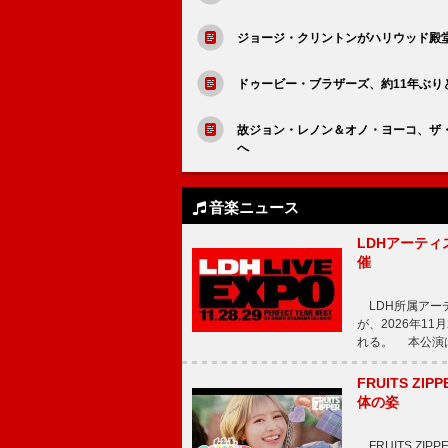
ジョージ・クリントンがハリウッド殿
ドゥービー・ブラザーズ、約11年ぶり
故ジョン・レノン＆オノ・ヨーコ、ザ
へ
音楽ニュース
LDHアーティス
催
LDH所属アーティス
が、2026年1
れる。 本公演は
FRUITS ZI
体の姿
FRUITS ZI