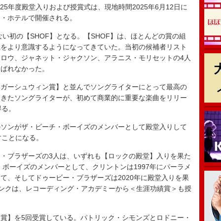
25年度殿堂入りおよび授賞式は、現地時間2025年6月12日に
ス・ホテルで開催される。
い初の【SHOF】となる。【SHOF】は、ほとんどの賞の組
性をより意識するようになってきていた。当初の候補者リスト
ロウ、ジャネット・ジャクソン、アラニス・モリセットの4人
選ばれなかった。
ガーシュウィン賞】と並んでソングライターにとって最高の
てきたソングライターが、初めて商業的に重要な楽曲をリリー
得る。
ソンがザ・ビーチ・ボーイズのメンバーとして殿堂入りして
すことになる。
・ブラザーズの3人は、いずれも【ロックの殿堂】入りを果た
・ボーイズのメンバーとして、クリントンは1997年にパーラメ
て、そしてドゥービー・ブラザーズは2020年に殿堂入りを果
ンクは、レコーディング・アカデミーから＜生涯功績賞＞も授
賞】を5回受賞している。パトリック・シモンズとロドニー・