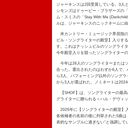
ジャーキンスは2回受賞している。3人
シモンズはドゥービー・ブラザーズの「What
ム・スミスの「Stay With Me (Da
ルは、ジャーキンスのニックネームに
米カントリー・ミュージック界屈指の
ビル・ソングライターの殿堂】入りす
す。これはナッシュビルのソングライタ
今年殿堂入りを競ったソングライター
今年は26人のソングライターまたはソ
合った。選出されたのはわずか6人で、
ら3人、パフォーミング以外のソングラ
から3人が選ばれた。ノミネートは2024
【SHOF】は、ソングライターの最高
グライターに贈られる＜ハル・デヴィ
2025年に【ソングライターの殿堂】
各候補者の名前の後に列挙された5曲は
表的なサンプルに過ぎない”と強調して