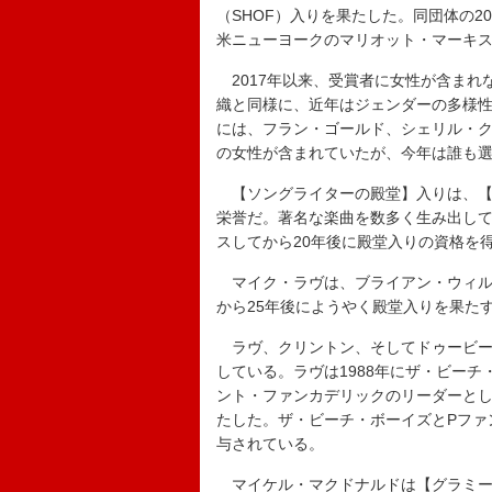
（SHOF）入りを果たした。同団体の20
米ニューヨークのマリオット・マーキ
2017年以来、受賞者に女性が含まれな
織と同様に、近年はジェンダーの多様
には、フラン・ゴールド、シェリル・ク
の女性が含まれていたが、今年は誰も
【ソングライターの殿堂】入りは、【
栄誉だ。著名な楽曲を数多く生み出し
スしてから20年後に殿堂入りの資格を
マイク・ラヴは、ブライアン・ウィル
から25年後にようやく殿堂入りを果た
ラヴ、クリントン、そしてドゥービー
している。ラヴは1988年にザ・ビーチ
ント・ファンカデリックのリーダーとし
たした。ザ・ビーチ・ボーイズとPファ
与されている。
マイケル・マクドナルドは【グラミー