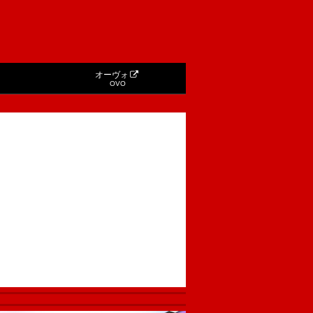
オーヴォ
OVO