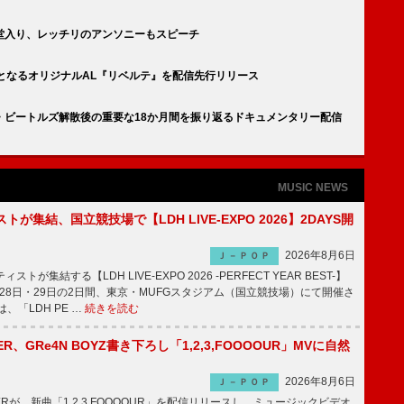
堂入り、レッチリのアンソニーもスピーチ
となるオリジナルAL『リベルテ』を配信先行リリース
・ビートルズ解散後の重要な18か月間を振り返るドキュメンタリー配信
MUSIC NEWS
トが集結、国立競技場で【LDH LIVE-EXPO 2026】2DAYS開
2026年8月6日
Ｊ－ＰＯＰ
トが集結する【LDH LIVE-EXPO 2026 -PERFECT YEAR BEST-】
1月28日・29日の2日間、東京・MUFGスタジアム（国立競技場）にて開催さ
、「LDH PE …
続きを読む
PPER、GRe4N BOYZ書き下ろし「1,2,3,FOOOOUR」MVに自然
2026年8月6日
Ｊ－ＰＯＰ
PPERが、新曲「1,2,3,FOOOOUR」を配信リリースし、ミュージックビデオ