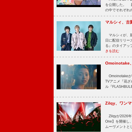
を公開した。 新曲
の中でそれぞれ
マルシィ、古
マルシィが、新
日に配信リリー
る』のタイアッ
きを読む
Omoinot
Omoinota
TVアニメ『花ざ
ル『FLASHBU
Zilqy、ワン
Zilqyが2026年
One】を開催し、
ムーヴメントと