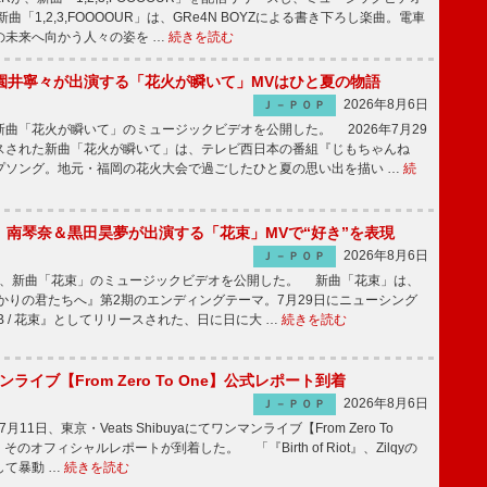
「1,2,3,FOOOOUR」は、GRe4N BOYZによる書き下ろし楽曲。電車
の未来へ向かう人々の姿を …
続きを読む
園井寧々が出演する「花火が瞬いて」MVはひと夏の物語
2026年8月6日
Ｊ－ＰＯＰ
曲「花火が瞬いて」のミュージックビデオを公開した。 2026年7月29
スされた新曲「花火が瞬いて」は、テレビ西日本の番組『じもちゃんね
プソング。地元・福岡の花火大会で過ごしたひと夏の思い出を描い …
続
ake、南琴奈＆黒田昊夢が出演する「花束」MVで“好き”を表現
2026年8月6日
Ｊ－ＰＯＰ
keが、新曲「花束」のミュージックビデオを公開した。 新曲「花束」は、
かりの君たちへ』第2期のエンディングテーマ。7月29日にニューシング
LB / 花束』としてリリースされた、日に日に大 …
続きを読む
マンライブ【From Zero To One】公式レポート到着
2026年8月6日
Ｊ－ＰＯＰ
7月11日、東京・Veats Shibuyaにてワンマンライブ【From Zero To
そのオフィシャルレポートが到着した。 「『Birth of Riot』、Zilqyの
して暴動 …
続きを読む