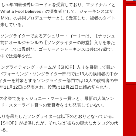
とも＜年間最優秀レコード＞を受賞しており、マクドナルドと
 a Fool Believes」の演奏者として、ジャーキンスはサ
rkchild Mix)」の共同プロデューサーとして受賞した。後者のタイト
由来している。
ソングライターであるアシュリー・ゴーリーは、【ナッシュ
る前にオールジャンルの【ソングライターの殿堂】入りを果た
ーとしては異例だ。ゴーリーとジャーキンスは共に47歳で、
の中では最年少だ。
ングライティング・チームが【SHOF】入りを目指して競い
パフォーミング・ソングライター部門では13人の候補者の中か
イターを対象とするソングライター部門では13人の候補者の中
年11月12日に発表され、投票は12月22日に締め切られた。
の名誉である＜ジョニー・マーサー賞＞と、最新の人気ソン
ッド・スターライト賞＞の受賞者をまだ発表していない。
入りを果たしたソングライターは以下のとおりとなっている。
【SHOF】が提供したが、それらは“彼らの膨大なカタログの代
いる。