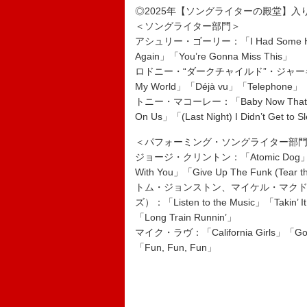
◎2025年【ソングライターの殿堂】入
＜ソングライター部門＞
アシュリー・ゴーリー：「I Had Some Help」「
Again」「You’re Gonna Miss This」
ロドニー・“ダークチャイルド”・ジャーキンス：「
My World」「Déjà vu」「Telephone」
トニー・マコーレー：「Baby Now That I’ve 
On Us」「(Last Night) I Didn’t Get to
＜パフォーミング・ソングライター部
ジョージ・クリントン：「Atomic Dog」「Flash
With You」「Give Up The Funk (Tear th
トム・ジョンストン、マイケル・マク
ズ）：「Listen to the Music」「Takin’ It
「Long Train Runnin’」
マイク・ラヴ：「California Girls」「Good 
「Fun, Fun, Fun」