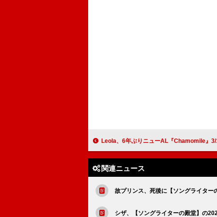
Leola、6年ぶりニューAL『Chamomile』3/12リ
関連ニュース
故プリンス、死後に【ソングライター
シザ、【ソングライターの殿堂】の20