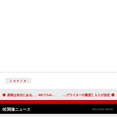
Ｌｅｏｌａ
原因は自分にある。、4thフルAL『核心触発イノベーション』 4/23リリース決定
ジョージ・クリントン／ドゥービー・ブラザーズなど、2025年【ソングライターの殿堂】入りが決定
関連ニュース
RELATED NEWS