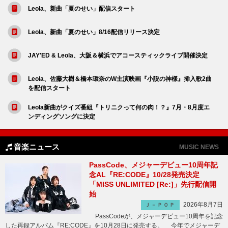
Leola、新曲「夏のせい」配信スタート
Leola、新曲「夏のせい」8/16配信リリース決定
JAY'ED & Leola、大阪＆横浜でアコースティックライブ開催決定
Leola、佐藤大樹＆橋本環奈のW主演映画『小説の神様』挿入歌2曲
を配信スタート
Leola新曲がクイズ番組『トリニクって何の肉！？』7月・8月度エ
ンディングソングに決定
音楽ニュース
MUSIC NEWS
PassCode、メジャーデビュー10周年記
念AL『RE:CODE』10/28発売決定
「MISS UNLIMITED [Re:]」先行配信開
始
2026年8月7日
Ｊ－ＰＯＰ
PassCodeが、メジャーデビュー10周年を記念
した再録アルバム『RE:CODE』を10月28日に発売する。 今年でメジャーデ