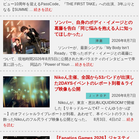
ビュー10周年を迎えるPassCode。『THE FIRST TAKE』への出演、3年ぶりと
なる【SUMME …
続きを読む
ソンバー、自身のボディ・イメージとの
葛藤を告白「同じ悩みを抱える人に知っ
てほしかった」
2026年8月7日
洋楽
ソンバーが、最新シングル「My Body Isn’t
Ready」で歌ったボディ・イメージとの葛藤に
ついて、現地時間2026年8月5日に公開された米バラエティのインタビューで率
直に語った。 同誌の『Power of Youn …
続きを読む
Nikoん主催、全国から53バンドが出演し
た2DAYSイベントのレポート到着＆ライ
ブ映像も公開
2026年8月7日
Ｊ－ＰＯＰ
Nikoんが、東京・恵比寿LIQUIDROOMで開催
した【リキッドルームで47 ～ぐんゆうかっぽ
～】のオフィシャルライブレポートが到着。あわせて、本イベントのラストを
飾ったNikoんのフル尺ライブ映像も公開となった。 8月3日、4日の2 …
続き
を読む
【Fanatics Games 2026】ジャスティ