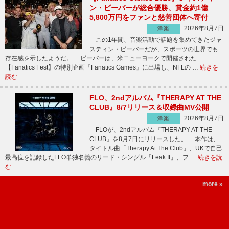
ン・ビーバーが総合優勝、賞金約1億
5,800万円をファンと慈善団体へ寄付
2026年8月7日
洋楽
この1年間、音楽活動で話題を集めてきたジャ
スティン・ビーバーだが、スポーツの世界でも
存在感を示したようだ。 ビーバーは、米ニューヨークで開催された
【Fanatics Fest】の特別企画『Fanatics Games』に出場し、NFLの …
続きを
読む
FLO、2ndアルバム『THERAPY AT THE
CLUB』8/7リリース＆収録曲MV公開
2026年8月7日
洋楽
FLOが、2ndアルバム『THERAPY AT THE
CLUB』を8月7日にリリースした。 本作は、
タイトル曲「Therapy At The Club」、UKで自己
最高位を記録したFLO単独名義のリード・シングル「Leak It」、フ …
続きを読
む
more »