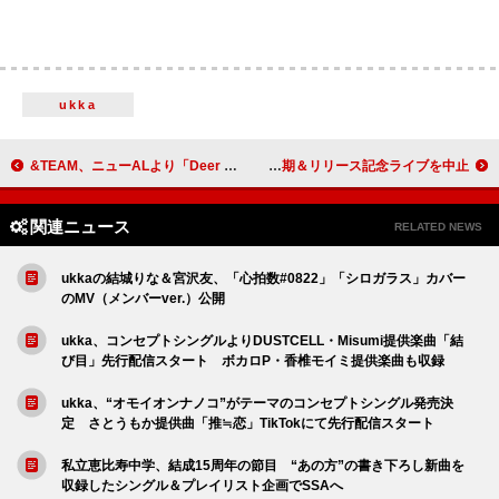
ukka
&TEAM、ニューALより「Deer Hunter」MVティザー映像公開
ザ・ウィークエンド、LA山火事の影響で最新AL『ハリー・アップ・トゥモロー』発売延期＆リリース記念ライブを中止
関連ニュース
RELATED NEWS
ukkaの結城りな＆宮沢友、「心拍数#0822」「シロガラス」カバー
のMV（メンバーver.）公開
ukka、コンセプトシングルよりDUSTCELL・Misumi提供楽曲「結
び目」先行配信スタート ボカロP・香椎モイミ提供楽曲も収録
ukka、“オモイオンナノコ”がテーマのコンセプトシングル発売決
定 さとうもか提供曲「推≒恋」TikTokにて先行配信スタート
私立恵比寿中学、結成15周年の節目 “あの方”の書き下ろし新曲を
収録したシングル＆プレイリスト企画でSSAへ