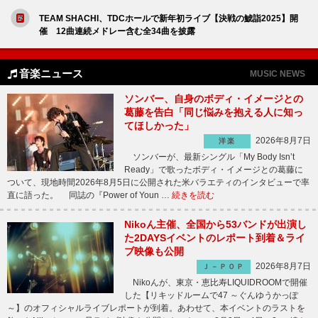
TEAM SHACHI、TDCホールで新年初ライブ【決戦の鯱詣2025】開
催 12曲連続メドレー含む全34曲を披露
音楽ニュース
MUSIC NEWS
ソンバー、自身のボディ・イメージとの
葛藤を告白「同じ悩みを抱える人に知っ
てほしかった」
2026年8月7日
洋楽
ソンバーが、最新シングル「My Body Isn’t
Ready」で歌ったボディ・イメージとの葛藤に
ついて、現地時間2026年8月5日に公開された米バラエティのインタビューで率
直に語った。 同誌の『Power of Youn …
続きを読む
Nikoん主催、全国から53バンドが出演し
た2DAYSイベントのレポート到着＆ライ
ブ映像も公開
2026年8月7日
Ｊ－ＰＯＰ
Nikoんが、東京・恵比寿LIQUIDROOMで開催
した【リキッドルームで47 ～ぐんゆうかっぽ
～】のオフィシャルライブレポートが到着。あわせて、本イベントのラストを