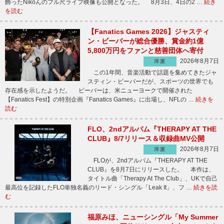
飾ったNikoんのフル尺ライブ映像も公開となった。 8月3日、4日の2 …
続き
を読む
【Fanatics Games 2026】ジャスティ
ン・ビーバーが総合優勝、賞金約1億
5,800万円をファンと慈善団体へ寄付
2026年8月7日
洋楽
この1年間、音楽活動で話題を集めてきたジャ
スティン・ビーバーだが、スポーツの世界でも
存在感を示したようだ。 ビーバーは、米ニューヨークで開催された
【Fanatics Fest】の特別企画『Fanatics Games』に出場し、NFLの …
続きを
読む
FLO、2ndアルバム『THERAPY AT THE
CLUB』8/7リリース＆収録曲MV公開
2026年8月7日
洋楽
FLOが、2ndアルバム『THERAPY AT THE
CLUB』を8月7日にリリースした。 本作は、
タイトル曲「Therapy At The Club」、UKで自己
最高位を記録したFLO単独名義のリード・シングル「Leak It」、フ …
続きを読
む
福原みほ、ニューシングル「My Summer