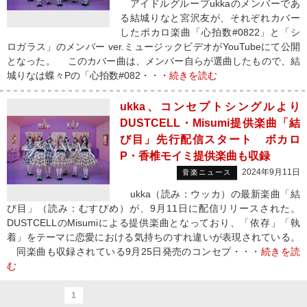
アイドルグループukkaのメンバーであ
る結城りなと宮沢友が、それぞれカバー
したボカロ楽曲「心拍数#0822」と「シ
ロガラス」のメンバー ver.ミュージックビデオがYouTubeにて公開
となった。 このカバー曲は、メンバー自らが選曲したもので、結
城りなは蝶々Pの「心拍数#082・・・
続きを読む
ukka、コンセプトシングルより
DUSTCELL・Misumi提供楽曲「結
び目」先行配信スタート ボカロ
P・香椎モイミ提供楽曲も収録
2024年9月11日
音楽ニュース
ukka（読み：ウッカ）の最新楽曲「結
び目」（読み：むすびめ）が、9月11日に配信リリースされた。
DUSTCELLのMisumiによる提供楽曲となっており、「依存」「執
着」をテーマに恋愛における気持ちのすれ違いが表現されている。
同楽曲も収録されている9月25日発売のコンセプ・・・
続きを読
む
1