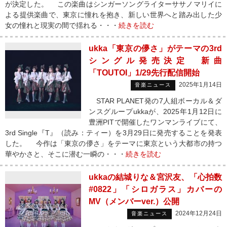
が決定した。 この楽曲はシンガーソングライターササノマリイに
よる提供楽曲で、東京に憧れを抱き、新しい世界へと踏み出した少
女の憧れと現実の間で揺れる・・・
続きを読む
ukka「東京の儚さ」がテーマの3rd
シングル発売決定 新曲
「TOUTOI」1/29先行配信開始
2025年1月14日
音楽ニュース
STAR PLANET発の7人組ボーカル＆ダ
ンスグループukkaが、2025年1月12日に
豊洲PITで開催したワンマンライブにて、
3rd Single『T』（読み：ティー）を3月29日に発売することを発表
した。 今作は「東京の儚さ」をテーマに東京という大都市の持つ
華やかさと、そこに潜む一瞬の・・・
続きを読む
ukkaの結城りな＆宮沢友、「心拍数
#0822」「シロガラス」カバーの
MV（メンバーver.）公開
2024年12月24日
音楽ニュース