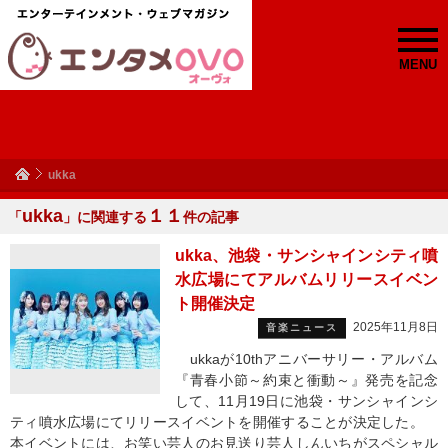
MENU
ukka
ukka
１１
「
」に関連する
件の記事
ukka、池袋・サンシャインシティ噴
水広場にてアルバムリリースイベン
ト開催決定
2025年11月8日
音楽ニュース
ukkaが10thアニバーサリー・アルバム
『青春小節～約束と衝動～』発売を記念
して、11月19日に池袋・サンシャインシ
ティ噴水広場にてリリースイベントを開催することが決定した。
本イベントには、お笑い芸人のお見送り芸人しんいちがスペシャル