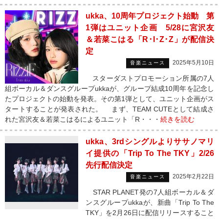
ukka、10周年プロジェクト始動 第
1弾はユニット企画 5/28に宮沢友
＆若菜こはる「R･I･Z･Z」が配信決
定
2025年5月10日
音楽ニュース
スターダストプロモーション所属の7人
組ボーカル＆ダンスグループukkaが、グループ結成10周年を記念し
たプロジェクトの始動を発表。その第1弾として、ユニット企画がス
タートすることが発表された。 まず、TEAM CUTEとして結成さ
れた宮沢友＆若菜こはるによるユニット「R・・・
続きを読む
ukka、3rdシングルよりササノマリ
イ提供の「Trip To The TKY」2/26
先行配信決定
2025年2月22日
音楽ニュース
STAR PLANET発の7人組ボーカル＆ダ
ンスグループukkaが、新曲「Trip To The
TKY」を2月26日に配信リリースすること