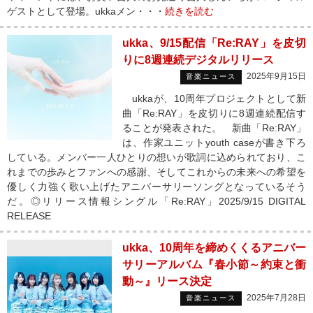
ゲストとして登場。ukkaメン・・・
続きを読む
ukka、9/15配信「Re:RAY」を皮切
りに8週連続デジタルリリース
2025年9月15日
音楽ニュース
ukkaが、10周年プロジェクトとして新
曲「Re:RAY」を皮切りに8週連続配信す
ることが発表された。 新曲「Re:RAY」
は、作家ユニットyouth caseが書き下ろ
している。メンバー一人ひとりの想いが歌詞に込められており、こ
れまでの歩みとファンへの感謝、そしてこれからの未来への希望を
優しく力強く歌い上げたアニバーサリーソングとなっているそう
だ。◎リリース情報シングル「Re:RAY」2025/9/15 DIGITAL
RELEASE
ukka、10周年を締めくくるアニバー
サリーアルバム『春小節～約束と衝
動～』リース決定
2025年7月28日
音楽ニュース