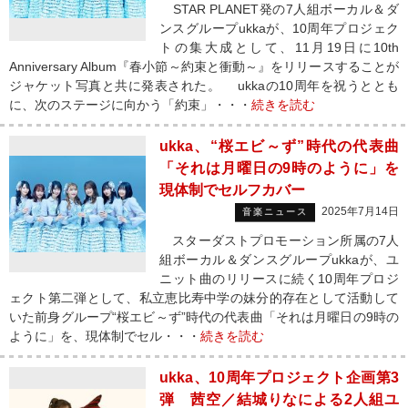
STAR PLANET発の7人組ボーカル＆ダ
ンスグループukkaが、10周年プロジェク
トの集大成として、11月19日に10th
Anniversary Album『春小節～約束と衝動～』をリリースすることが
ジャケット写真と共に発表された。 ukkaの10周年を祝うととも
に、次のステージに向かう「約束」・・・
続きを読む
ukka、“桜エビ～ず”時代の代表曲
「それは月曜日の9時のように」を
現体制でセルフカバー
2025年7月14日
音楽ニュース
スターダストプロモーション所属の7人
組ボーカル＆ダンスグループukkaが、ユ
ニット曲のリリースに続く10周年プロジ
ェクト第二弾として、私立恵比寿中学の妹分的存在として活動して
いた前身グループ“桜エビ～ず”時代の代表曲「それは月曜日の9時の
ように」を、現体制でセル・・・
続きを読む
ukka、10周年プロジェクト企画第3
弾 茜空／結城りなによる2人組ユ