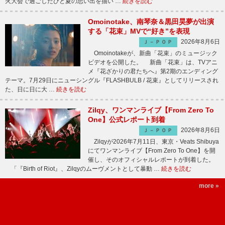
火大会で過ごしたひと夏の思い出を描い …
続きを読む
Omoinotake、南琴奈＆黒田昊夢が出演
する「花束」MVで“好き”を表現
2026年8月6日
Ｊ－ＰＯＰ
Omoinotakeが、新曲「花束」のミュージック
ビデオを公開した。 新曲「花束」は、TVアニ
メ『花ざかりの君たちへ』第2期のエンディング
テーマ。7月29日にニューシングル『FLASHBULB / 花束』としてリリースされ
た、日に日に大 …
続きを読む
Zilqy、ワンマンライブ【From Zero To
One】公式レポート到着
2026年8月6日
Ｊ－ＰＯＰ
Zilqyが2026年7月11日、東京・Veats Shibuya
にてワンマンライブ【From Zero To One】を開
催し、そのオフィシャルレポートが到着した。
「『Birth of Riot』、Zilqyのムーヴメントとして暴動 …
続きを読む
more »