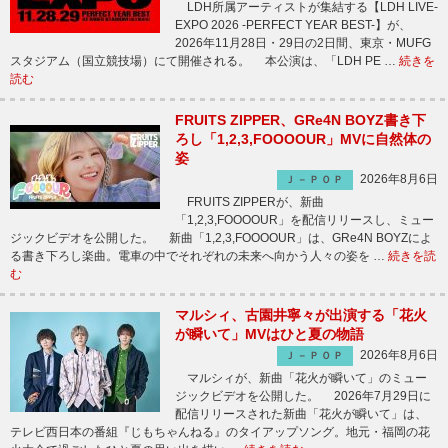
LDH所属アーティストが集結する【LDH LIVE-
EXPO 2026 -PERFECT YEAR BEST-】が、
2026年11月28日・29日の2日間、東京・MUFG
スタジアム（国立競技場）にて開催される。 本公演は、「LDH PE …
続きを
読む
FRUITS ZIPPER、GRe4N BOYZ書き下
ろし「1,2,3,FOOOOUR」MVに自然体の
姿
2026年8月6日
Ｊ－ＰＯＰ
FRUITS ZIPPERが、新曲
「1,2,3,FOOOOUR」を配信リリースし、ミュー
ジックビデオを公開した。 新曲「1,2,3,FOOOOUR」は、GRe4N BOYZによ
る書き下ろし楽曲。電車の中でそれぞれの未来へ向かう人々の姿を …
続きを読
む
マルシィ、古園井寧々が出演する「花火
が瞬いて」MVはひと夏の物語
2026年8月6日
Ｊ－ＰＯＰ
マルシィが、新曲「花火が瞬いて」のミュー
ジックビデオを公開した。 2026年7月29日に
配信リリースされた新曲「花火が瞬いて」は、
テレビ西日本の番組『じもちゃんねる』のタイアップソング。地元・福岡の花