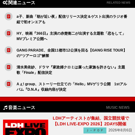
関連ニュース
RELATED NEWS
a子、新曲「朝が近い夜」配信リリース決定＆ゲスト出演のラジオ番
組で初オンエアも
HY、映画『366日』主演の赤楚衛二が出演する主題歌「恋をして」
MVプレミア公開へ
GANG PARADE、全国11都市12公演を回る【GANG RISE TOUR】
の“ツアーロゴ”解禁
清水美依紗、ドラマ『家政婦クロミは腐った家族を許さない』主題
歌「Finale」配信決定
Aぇ! group、ストーリー仕立ての「Hello」MVゲリラ公開 1stアル
バム『D.N.A』収録内容が決定
音楽ニュース
MUSIC NEWS
LDHアーティストが集結、国立競技場で
【LDH LIVE-EXPO 2026】2DAYS開催
2026年8月6日
Ｊ－ＰＯＰ