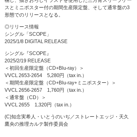
梱し、描きおろしイラストを使用した三方背スリーブケー
スとミニポスター付の期間生産限定盤、そして通常盤の3
形態でのリリースとなる。
◎リリース情報
シングル「SCOPE」
2025/1/8 DIGITAL RELEASE
シングル『SCOPE』
2025/2/19 RELEASE
＜初回生産限定盤（CD+Blu-ray）＞
VVCL 2653-2654 5,280円（tax in.）
＜期間生産限定盤（CD+Blu-ray+ミニポスター）＞
VVCL 2656-2657 1,760円（tax in.）
＜通常盤（CD）＞
VVCL 2655 1,320円（tax in.）
(C)知念実希人・いとうのいぢ／ストレートエッジ・天久
鷹央の推理カルテ製作委員会