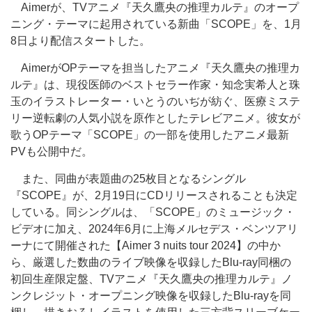
Aimerが、TVアニメ『天久鷹央の推理カルテ』のオープ
ニング・テーマに起用されている新曲「SCOPE」を、1月
8日より配信スタートした。
AimerがOPテーマを担当したアニメ『天久鷹央の推理カ
ルテ』は、現役医師のベストセラー作家・知念実希人と珠
玉のイラストレーター・いとうのいぢが紡ぐ、医療ミステ
リー逆転劇の人気小説を原作としたテレビアニメ。彼女が
歌うOPテーマ「SCOPE」の一部を使用したアニメ最新
PVも公開中だ。
また、同曲が表題曲の25枚目となるシングル
『SCOPE』が、2月19日にCDリリースされることも決定
している。同シングルは、「SCOPE」のミュージック・
ビデオに加え、2024年6月に上海メルセデス・ベンツアリ
ーナにて開催された【Aimer 3 nuits tour 2024】の中か
ら、厳選した数曲のライブ映像を収録したBlu-ray同梱の
初回生産限定盤、TVアニメ『天久鷹央の推理カルテ』ノ
ンクレジット・オープニング映像を収録したBlu-rayを同