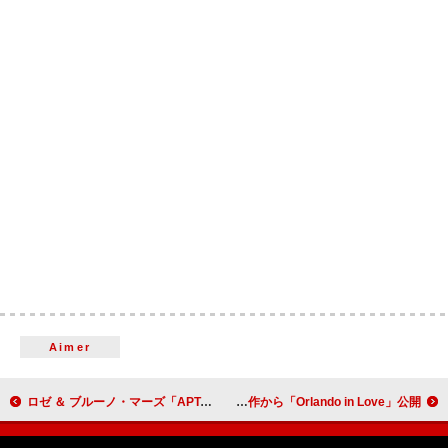
Aimer
ロゼ ＆ ブルーノ・マーズ「APT.」洋楽史上最速ストリーミング累計1億回再生突破
ジャパニーズ・ブレックファスト、ブレイク・ミルズをプロデューサーに迎えた新作から「Orlando in Love」公開