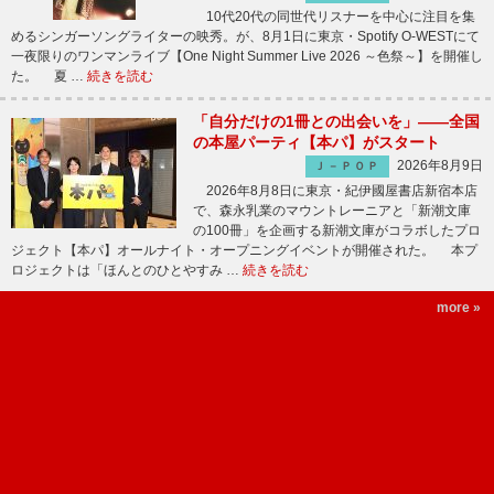
10代20代の同世代リスナーを中心に注目を集
めるシンガーソングライターの映秀。が、8月1日に東京・Spotify O-WESTにて
一夜限りのワンマンライブ【One Night Summer Live 2026 ～色祭～】を開催し
た。 夏 …
続きを読む
「自分だけの1冊との出会いを」――全国
の本屋パーティ【本パ】がスタート
2026年8月9日
Ｊ－ＰＯＰ
2026年8月8日に東京・紀伊國屋書店新宿本店
で、森永乳業のマウントレーニアと「新潮文庫
の100冊」を企画する新潮文庫がコラボしたプロ
ジェクト【本パ】オールナイト・オープニングイベントが開催された。 本プ
ロジェクトは「ほんとのひとやすみ …
続きを読む
more »