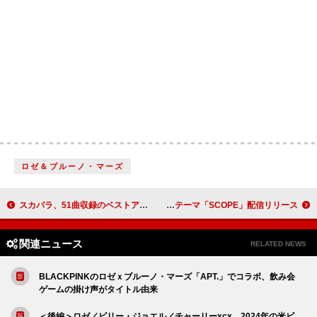
ロゼ＆ブルーノ・マーズ
スカパラ、51曲収録のベストアルバムを3月リリース
Aimer、TVアニメ『天久鷹央の推理カルテ』OPテーマ「SCOPE」配信リリース
関連ニュース
RELATED NEWS
BLACKPINKのロゼｘブルーノ・マーズ「APT.」でコラボ、飲み会
ゲームの掛け声がタイトル由来
＜後編＞ロゼ／ビリー・ジョエル／チャーリーxcx、2024年の米ビ