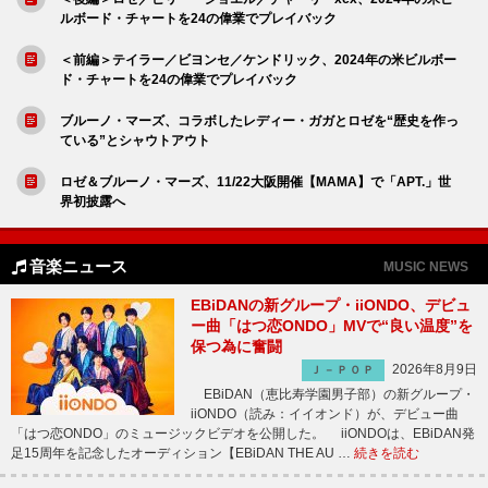
ルボード・チャートを24の偉業でプレイバック
＜前編＞テイラー／ビヨンセ／ケンドリック、2024年の米ビルボー
ド・チャートを24の偉業でプレイバック
ブルーノ・マーズ、コラボしたレディー・ガガとロゼを“歴史を作っ
ている”とシャウトアウト
ロゼ＆ブルーノ・マーズ、11/22大阪開催【MAMA】で「APT.」世
界初披露へ
音楽ニュース
MUSIC NEWS
EBiDANの新グループ・iiONDO、デビュ
ー曲「はつ恋ONDO」MVで“良い温度”を
保つ為に奮闘
2026年8月9日
Ｊ－ＰＯＰ
EBiDAN（恵比寿学園男子部）の新グループ・
iiONDO（読み：イイオンド）が、デビュー曲
「はつ恋ONDO」のミュージックビデオを公開した。 iiONDOは、EBiDAN発
足15周年を記念したオーディション【EBiDAN THE AU …
続きを読む