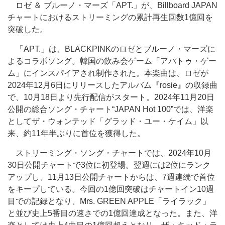
ロゼ ＆ ブルーノ・マーズ「APT.」が、Billboard JAPAN
チャートにおけるストリーミングの累計再生回数1億回を
突破した。
「APT.」は、BLACKPINKのロゼとブルーノ・マーズに
よるコラボソング。韓国の飲み会ゲーム「アパトゥ・ゲー
ム」にインスパイアされ制作された。本楽曲は、ロゼが
2024年12月6日にリリースしたアルバム『rosie』の収録曲
で、10月18日より先行配信がスタート。2024年11月20日
公開の総合ソング・チャート“JAPAN Hot 100”では、洋楽
としてザ・ウォンテッド「グラッド・ユー・ケイム」以
来、約11年半ぶりに首位を獲得した。
ストリーミング・ソング・チャートでは、2024年10月
30日公開チャートで3位に初登場。翌週には2位にランク
アップし、11月13日公開チャートからは、7週連続で首位
をキープしている。今回の1億回突破はチャートイン10週
目での記録となり、Mrs. GREEN APPLE「ライラック」
と並び史上5番目の速さでの1億回達成となった。また、洋