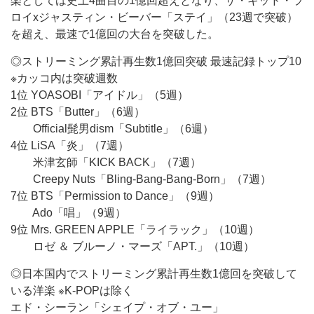
楽としては史上4曲目の1億回超えとなり、ザ・キッド・ラ
ロイxジャスティン・ビーバー「ステイ」（23週で突破）
を超え、最速で1億回の大台を突破した。
◎ストリーミング累計再生数1億回突破 最速記録トップ10
※カッコ内は突破週数
1位 YOASOBI「アイドル」（5週）
2位 BTS「Butter」（6週）
Official髭男dism「Subtitle」（6週）
4位 LiSA「炎」（7週）
米津玄師「KICK BACK」（7週）
Creepy Nuts「Bling-Bang-Bang-Born」（7週）
7位 BTS「Permission to Dance」（9週）
Ado「唱」（9週）
9位 Mrs. GREEN APPLE「ライラック」（10週）
ロゼ ＆ ブルーノ・マーズ「APT.」（10週）
◎日本国内でストリーミング累計再生数1億回を突破して
いる洋楽 ※K-POPは除く
エド・シーラン「シェイプ・オブ・ユー」