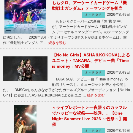
ももクロ、アーケードカードゲーム『機
動戦士ガンダム』テーマソングを担当
2026年8月9日
Ｊ－ＰＯＰ
ももいろクローバーZの新曲「無 我 夢 中」
が、アーケードカードゲーム『機動戦士ガンダ
ム アーセナルコマンダー ver.β』のテーマソング
に決定した。 2026年8月下旬よりオープンβテストが始まる本ゲームは、前
作『機動戦士ガンダム ア …
続きを読む
【No No Girls】ASHA＆KOKONAによる
ユニット・TAKARA、デビュー曲「Time
is money」MV公開
2026年8月9日
Ｊ－ＰＯＰ
TAKARAが、デビュー曲「Time is money」を
配信リリースし、ミュージックビデオを公開し
た。 BMSG×ちゃんみなが手がけたガールズグループオーディション【No No
Girls】に参加したASHAとKOKONAによる新ユニ …
続きを読む
＜ライブレポート＞一夜限りのカラフル
でハッピーな祝祭――映秀。、【One
Night Summer Live 2026 ～色祭～】開
催
2026年8月9日
Ｊ－ＰＯＰ