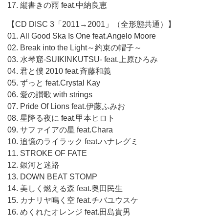
17. 縦書きの雨 feat.中納良恵
【CD DISC 3「2011→2001」（全形態共通）】
01. All Good Ska Is One feat.Angelo Moore
02. Break into the Light～約束の帽子～
03. 水琴窟-SUIKINKUTSU- feat.上原ひろみ
04. 君と僕 2010 feat.斉藤和義
05. ずっと feat.Crystal Kay
06. 愛の讃歌 with strings
07. Pride Of Lions feat.伊藤ふみお
08. 星降る夜に feat.甲本ヒロト
09. サファイアの星 feat.Chara
10. 追憶のライラック feat.ハナレグミ
11. STROKE OF FATE
12. 銀河と迷路
13. DOWN BEAT STOMP
14. 美しく燃える森 feat.奥田民生
15. カナリヤ鳴く空 feat.チバユウスケ
16. めくれたオレンジ feat.田島貴男