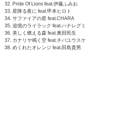
32. Pride Of Lions feat.伊藤ふみお
33. 星降る夜に feat.甲本ヒロト
34. サファイアの星 feat.CHARA
35. 追憶のライラック feat.ハナレグミ
36. 美しく燃える森 feat.奥田民生
37. カナリヤ鳴く空 feat.チバユウスケ
38. めくれたオレンジ feat.田島貴男