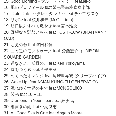
15. Good Morning～ブルー・デイジー feat.aiko
16. 風のプロフィール feat.習志野高校吹奏楽部
17. !Dale Dale! ～ダレ・ダレ！～ feat.チバユウスケ
18. リボン feat.桜井和寿 (Mr.Children)
19. 明日以外すべて燃やせ feat.宮本浩次
20. 野望なき野郎どもへ feat.TOSHI-LOW (BRAHMAN /
OAU)
21. ちえのわ feat.峯田和伸
22. 白と黒のモントゥーノ feat. 斎藤宏介（UNISON
SQUARE GARDEN）
23. 道なき道、反骨の。 feat.Ken Yokoyama
24. 嘘をつく唇 feat.片平里菜
25. めくったオレンジ feat.尾崎世界観 (クリープハイプ)
26. Wake Up! feat.ASIAN KUNG-FU GENERATION
27. 流れゆく世界の中で feat.MONGOL800
28. 閃光 feat.10-FEET
29. Diamond In Your Heart feat.細美武士
30. 縦書きの雨 feat.中納良恵
31. All Good Ska Is One feat.Angelo Moore