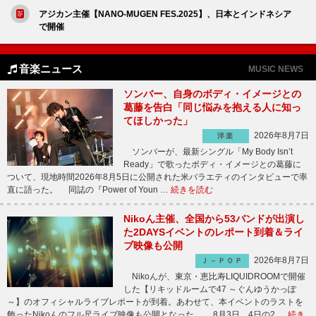
アジカン主催【NANO-MUGEN FES.2025】、日本とインドネシア
で開催
音楽ニュース
MUSIC NEWS
ソンバー、自身のボディ・イメージとの
葛藤を告白「同じ悩みを抱える人に知っ
てほしかった」
2026年8月7日
洋楽
ソンバーが、最新シングル「My Body Isn’t
Ready」で歌ったボディ・イメージとの葛藤に
ついて、現地時間2026年8月5日に公開された米バラエティのインタビューで率
直に語った。 同誌の『Power of Youn …
続きを読む
Nikoん主催、全国から53バンドが出演し
た2DAYSイベントのレポート到着＆ライ
ブ映像も公開
2026年8月7日
Ｊ－ＰＯＰ
Nikoんが、東京・恵比寿LIQUIDROOMで開催
した【リキッドルームで47 ～ぐんゆうかっぽ
～】のオフィシャルライブレポートが到着。あわせて、本イベントのラストを
飾ったNikoんのフル尺ライブ映像も公開となった。 8月3日、4日の2 …
続き