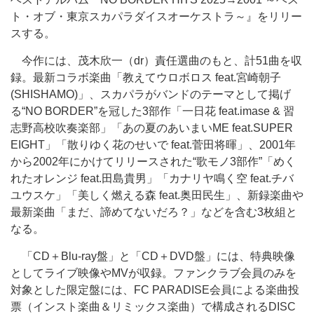
ト・オブ・東京スカパラダイスオーケストラ～』をリリー
スする。
今作には、茂木欣一（dr）責任選曲のもと、計51曲を収
録。最新コラボ楽曲「教えてウロボロス feat.宮崎朝子
(SHISHAMO)」、スカパラがバンドのテーマとして掲げ
る“NO BORDER”を冠した3部作「一日花 feat.imase & 習
志野高校吹奏楽部」「あの夏のあいまいME feat.SUPER
EIGHT」「散りゆく花のせいで feat.菅田将暉」、2001年
から2002年にかけてリリースされた“歌モノ3部作”「めく
れたオレンジ feat.田島貴男」「カナリヤ鳴く空 feat.チバ
ユウスケ」「美しく燃える森 feat.奥田民生」、新録楽曲や
最新楽曲「まだ、諦めてないだろ？」などを含む3枚組と
なる。
「CD＋Blu-ray盤」と「CD＋DVD盤」には、特典映像
としてライブ映像やMVが収録。ファンクラブ会員のみを
対象とした限定盤には、FC PARADISE会員による楽曲投
票（インスト楽曲＆リミックス楽曲）で構成されるDISC