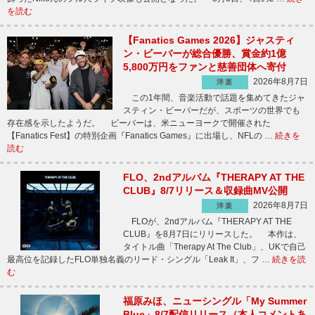
を読む
【Fanatics Games 2026】ジャスティ
ン・ビーバーが総合優勝、賞金約1億
5,800万円をファンと慈善団体へ寄付
2026年8月7日
洋楽
この1年間、音楽活動で話題を集めてきたジャ
スティン・ビーバーだが、スポーツの世界でも
存在感を示したようだ。 ビーバーは、米ニューヨークで開催された
【Fanatics Fest】の特別企画『Fanatics Games』に出場し、NFLの …
続きを
読む
FLO、2ndアルバム『THERAPY AT THE
CLUB』8/7リリース＆収録曲MV公開
2026年8月7日
洋楽
FLOが、2ndアルバム『THERAPY AT THE
CLUB』を8月7日にリリースした。 本作は、
タイトル曲「Therapy At The Club」、UKで自己
最高位を記録したFLO単独名義のリード・シングル「Leak It」、フ …
続きを読
む
福原みほ、ニューシングル「My Summer
Blue」8/7配信リリース（本人コメントあ