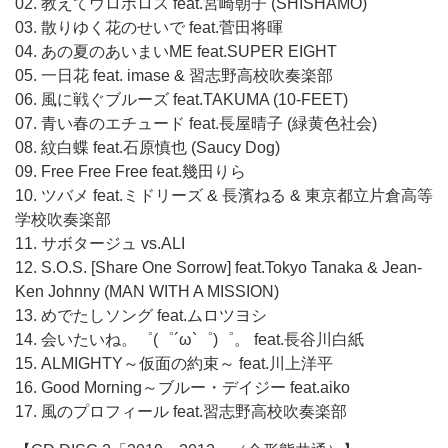
02. 教えてウロボロス feat.宮崎朝子 (SHISHAMO)
03. 散りゆく花のせいで feat.菅田将暉
04. あの夏のあいまいME feat.SUPER EIGHT
05. 一日花 feat. imase & 習志野高校吹奏楽部
06. 風に戦ぐブルーズ feat.TAKUMA (10-FEET)
07. 青い春のエチュード feat.長屋晴子 (緑黄色社会)
08. 紋白蝶 feat.石原慎也 (Saucy Dog)
09. Free Free Free feat.幾田りら
10. ツバメ feat.ミドリーズ & 長濱ねる & 東京都立片倉高等
学校吹奏楽部
11. サボタージュ vs.ALI
12. S.O.S. [Share One Sorrow] feat.Tokyo Tanaka & Jean-
Ken Johnny (MAN WITH A MISSION)
13. めでたしソング feat.ムロツヨシ
14. 会いたいね。゜(゜´ω`゜)゜。 feat.長谷川白紙
15. ALMIGHTY～仮面の約束～ feat.川上洋平
16. Good Morning～ブルー・デイジー feat.aiko
17. 風のプロフィール feat.習志野高校吹奏楽部