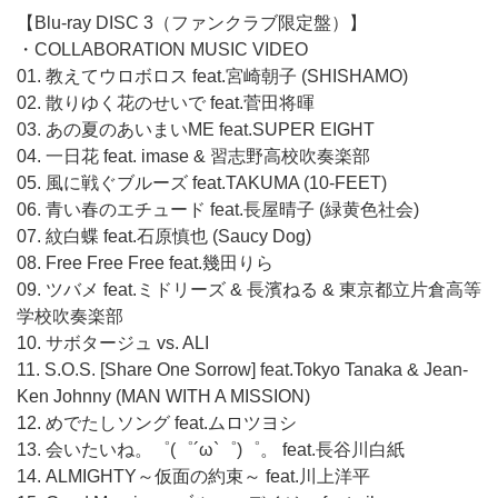
【Blu-ray DISC 3（ファンクラブ限定盤）】
・COLLABORATION MUSIC VIDEO
01. 教えてウロボロス feat.宮崎朝子 (SHISHAMO)
02. 散りゆく花のせいで feat.菅田将暉
03. あの夏のあいまいME feat.SUPER EIGHT
04. 一日花 feat. imase & 習志野高校吹奏楽部
05. 風に戦ぐブルーズ feat.TAKUMA (10-FEET)
06. 青い春のエチュード feat.長屋晴子 (緑黄色社会)
07. 紋白蝶 feat.石原慎也 (Saucy Dog)
08. Free Free Free feat.幾田りら
09. ツバメ feat.ミドリーズ & 長濱ねる & 東京都立片倉高等
学校吹奏楽部
10. サボタージュ vs. ALI
11. S.O.S. [Share One Sorrow] feat.Tokyo Tanaka & Jean-
Ken Johnny (MAN WITH A MISSION)
12. めでたしソング feat.ムロツヨシ
13. 会いたいね。゜(゜´ω`゜)゜。 feat.長谷川白紙
14. ALMIGHTY～仮面の約束～ feat.川上洋平