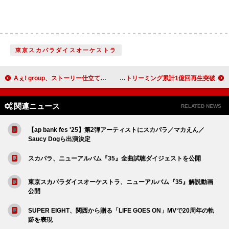
東京スカパラダイスオーケストラ
Aぇ! group、ストーリー仕立ての「Hello」MVゲリラ公開 1stアルバム『D.N.A』収録内容が決定
ロゼ ＆ ブルーノ・マーズ「APT.」洋楽史上最速ストリーミング累計1億回再生突破
関連ニュース
RELATED NEWS
【ap bank fes '25】第2弾アーティストにスカパラ／マカえん／
Saucy Dogら出演決定
スカパラ、ニューアルバム『35』全曲試聴ダイジェストを公開
東京スカパラダイスオーケストラ、ニューアルバム『35』解説動画
公開
SUPER EIGHT、関西から贈る「LIFE GOES ON」MVで20周年の軌
跡を表現