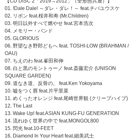
【CD DISC 2「2019→2012」（全形態共通）】
01. !Dale Dale! ～ダレ・ダレ！～ feat.チバユウスケ
02. リボン feat.桜井和寿 (Mr.Children)
03. 明日以外すべて燃やせ feat.宮本浩次
04. メモリー・バンド
05. GLORIOUS
06. 野望なき野郎どもへ feat. TOSHI-LOW (BRAHMAN /
OAU)
07. ちえのわ feat.峯田和伸
08. 白と黒のモントゥーノ feat.斎藤宏介 (UNISON
SQUARE GARDEN)
09. 道なき道、反骨の。 feat.Ken Yokoyama
10. 嘘をつく唇 feat.片平里菜
11. めくったオレンジ feat.尾崎世界観 (クリープハイプ)
12. The Last
13. Wake Up! feat.ASIAN KUNG-FU GENERATION
14. 流れゆく世界の中で feat.MONGOL800
15. 閃光 feat.10-FEET
16. Diamond In Your Heart feat.細美武士