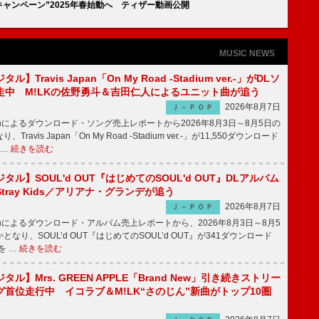
」新キャンペーン”2025年春始動へ ティザー動画公開
MUSIC NEWS
】Travis Japan「On My Road -Stadium ver.-」がDLソ
走中 M!LKの佐野勇斗＆吉田仁人によるユニット曲が追う
2026年8月7日
Ｊ－ＰＯＰ
apanによるダウンロード・ソング売上レポートから2026年8月3日～8月5日の
ravis Japan「On My Road -Stadium ver.-」が11,550ダウンロード
 …
続きを読む
ル】SOUL'd OUT『はじめてのSOUL'd OUT』DLアルバム
tray Kids／アリアナ・グランデが追う
2026年8月7日
Ｊ－ＰＯＰ
apanによるダウンロード・アルバム売上レポートから、2026年8月3日～8月5
なり、SOUL’d OUT『はじめてのSOUL’d OUT』が341ダウンロード
を …
続きを読む
ル】Mrs. GREEN APPLE「Brand New」引き続きストリー
首位走行中 イコラブ＆M!LK“さのじん”新曲がトップ10圏