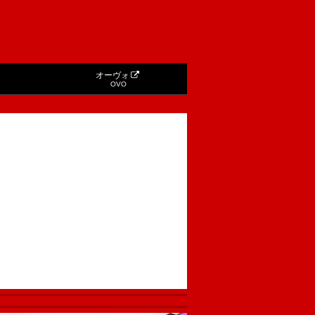
オーヴォ
OVO