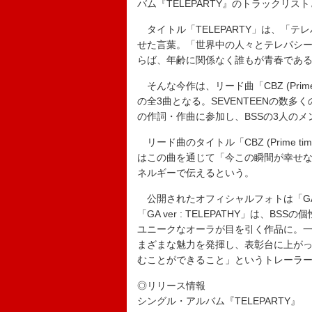
バム『TELEPARTY』のトラックリ
タイトル「TELEPARTY」は、「テレパ
せた言葉。「世界中の人々とテレパシ
らば、年齢に関係なく誰もが青春であ
そんな今作は、リード曲「CBZ (Prime t
の全3曲となる。SEVENTEENの数多く
の作詞・作曲に参加し、BSSの3人の
リード曲のタイトル「CBZ (Prime 
はこの曲を通じて「今この瞬間が幸せ
ネルギーで伝えるという。
公開されたオフィシャルフォトは「GA ver :
「GA ver : TELEPATHY」は
ユニークなオーラが目を引く作品に。一方、「
まざまな魅力を発揮し、表彰台に上が
むことができること」というトレーラ
◎リリース情報
シングル・アルバム『TELEPARTY』