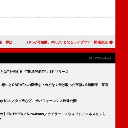
現代テクノロジー
INABA／SALASが再始動、8年ぶりとなるライブツアー開催決定
RELATED NEWS
春とは”を伝える『TELEPARTY』1月リリース
熱い想いとCARATへの愛情を止めどなく受け取った至福の3時間半 東京
／Stray Kids／タイラなど、全パフォーマンス映像公開
とめ】ENHYPEN／NewJeans／テイラー・スウィフト／マネスキンら
ク