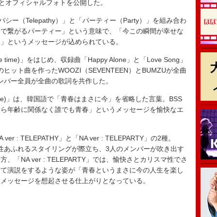
ストとオフィシャルフォトを公開した。
シー（Telepathy）」と「パーティー（Party）」を組み合わ
ーで繋がるパーティー」という意味で、「今この瞬間が幸せな
る」というメッセージが込められている。
ime)」をはじめ、収録曲「Happy Alone」と「Love Song」
のヒット曲を作ったWOOZI（SEVENTEEN）とBUMZUが全曲
メンバー全員が全曲の歌詞を共作した。
time)」は、韓国語で「青春はまさに今」を省略した言葉。BSS
なら年齢に関係なく誰でも青春」というメッセージを愉快なエ
 TELEPATHY」と「NA ver : TELEPARTY」の2種。
、BSSの個性あふれるスタイリングが際立ち、3人のメンバーが吹き出す
NA ver : TELEPARTY」では、愉快さとカリスマ性でさ
って演説をするような姿が「青春というまさに今の人生を楽し
ーメッセージを想起させる仕上がりとなっている。