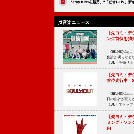
Stray Kidsを起用、“「ビオレUV
音楽ニュース
【先ヨミ・デジタル
ング首位を独
GfK/NIQ J
集計が明らかとなり、T
（DL）を売り上
【先ヨミ・デジタ
首位走行中 S
GfK/NIQ J
日の集計が明らかと
（DL）でトップ
【先ヨミ・デジタ
ミング・ソング
内