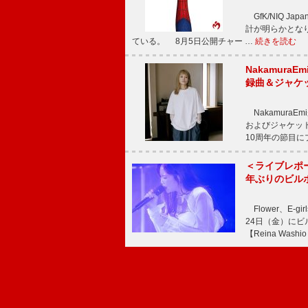
GfK/NIQ J
計が明らかとなり、M
ている。 8月5日公開チャー …
続きを読む
Nakamura
録曲＆ジャケ
NakamuraE
およびジャケッ
10周年の節目
＜ライブレポ
年ぶりのビル
Flower、E
24日（金）に
【Reina Washio 