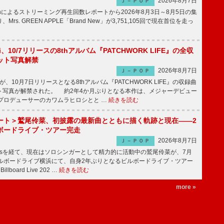
2026年8月7日
Ｊ－ＰＯＰ
apanによるストリーミング再生回数レポートから2026年8月3日～8月5日の集
rs. GREEN APPLE「Brand New」が3,751,105回で現在首位を走っ
Emi、10/7リリースの8thアルバム『PATCHWORK LIFE』の全収
ット写真解禁
2026年8月7日
Ｊ－ＰＯＰ
miが、10月7日リリースとなる8thアルバム『PATCHWORK LIFE』の収録曲
ト写真が解禁された。 約2年4か月ぶりとなる本作は、メジャーデビュー
にプロデューサーのカワムラヒロシとと …
続きを読む
ート＞鷲尾伶菜、初披露の最新曲とともに描く軌跡と現在――2
ボードライブ・ツアー完走
2026年8月7日
Ｊ－ＰＯＰ
-girlsを経て、現在はソロシンガーとして精力的に活動中の鷲尾伶菜が、7月
ビルボードライブ横浜にて、自身2年ぶりとなるビルボードライブ・ツアー
Billboard Live 202 …
続きを読む
more »