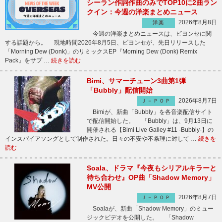
シーラン作詞作曲のみでTOP10に2曲ラン
クイン：今週の洋楽まとめニュース
2026年8月8日
洋楽
今週の洋楽まとめニュースは、ビヨンセに関
する話題から。 現地時間2026年8月5日、ビヨンセが、先日リリースした
「Morning Dew (Donk)」のリミックスEP『Morning Dew (Donk) Remix
Pack』をサプ …
続きを読む
Bimi、サマーチューン3曲第1弾
「Bubbly」配信開始
2026年8月7日
Ｊ－ＰＯＰ
Bimiが、新曲「Bubbly」を各音楽配信サイト
で配信開始した。 「Bubbly」は、9月13日に
開催される【Bimi Live Galley #11 -Bubbly-】の
インスパイアソングとして制作された。日々の不安や不条理に対して …
続きを
読む
Soala、ドラマ『今夜もシリアルキラーと
待ち合わせ』OP曲「Shadow Memory」
MV公開
2026年8月7日
Ｊ－ＰＯＰ
Soalaが、新曲「Shadow Memory」のミュー
ジックビデオを公開した。 「Shadow