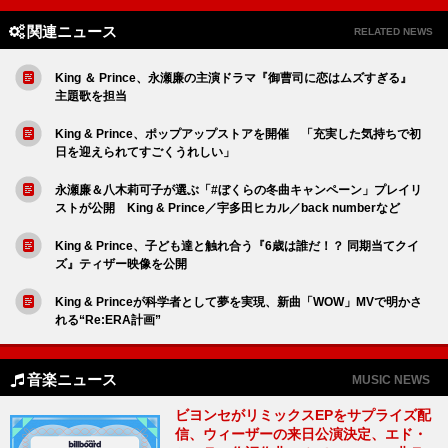
関連ニュース
RELATED NEWS
King ＆ Prince、永瀬廉の主演ドラマ『御曹司に恋はムズすぎる』
主題歌を担当
King & Prince、ポップアップストアを開催 「充実した気持ちで初
日を迎えられてすごくうれしい」
永瀬廉＆八木莉可子が選ぶ「#ぼくらの冬曲キャンペーン」プレイリ
ストが公開 King & Prince／宇多田ヒカル／back numberなど
King & Prince、子ども達と触れ合う『6歳は誰だ！？ 同期当てクイ
ズ』ティザー映像を公開
King & Princeが科学者として夢を実現、新曲「WOW」MVで明かさ
れる“Re:ERA計画”
音楽ニュース
MUSIC NEWS
ビヨンセがリミックスEPをサプライズ配
信、ウィーザーの来日公演決定、エド・