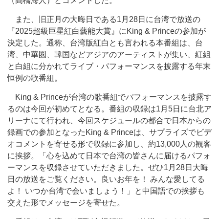
（髙橋海人）とコメントした。
また、旧正月の大晦日である1月28日に台湾で放送の
『2025超級巨星紅白藝能大賞』にKing & Princeの参加が
決定した。通称、台湾版紅白とも言われる本番組は、台
湾、中華圏、韓国などアジアのアーティストが集い、紅組
と白組に分かれてライブ・パフォーマンスを披露する年末
恒例の歌番組。
King & Princeが台湾の歌番組でパフォーマンスを披露す
るのは今回が初めてとなる。番組の収録は1月5日に台北ア
リーナにて行われ、今回スケジュールの都合で日本からの
録画での参加となったKing & Princeは、サプライズでビデ
オコメントを寄せる形で収録に参加し、約13,000人の観客
に挨拶。「心を込めて日本で台湾の皆さんに届けるパフォ
ーマンスを収録させていただきました。ぜひ1月28日大晦
日の放送をご覧ください。良いお年を！ みんな愛してる
よ！ いつか台湾で会いましょう！」と中国語での挨拶も
交えた形でメッセージを寄せた。