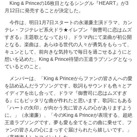
King & Princeの16枚目となるシングル『HEART』が3
月12日に発売することが決定した。
今作は、明日1月7日スタートの永瀬廉主演ドラマ、カン
テレ・フジテレビ系火ドラ★イレブン『御曹司に恋はムズ
すぎる』主題歌となっており、ドラマ内にて楽曲が初公開
となる。楽曲は、あらゆる世代の人々が勇気をもらって、
キュンとして、前向きな気持ちで毎日を過ごせるようにと
想いを込めた、King & Prince待望の王道ラブソングとなっ
ているとのこと。
メンバーは、「King & Princeからファンの皆さんへの愛
を詰め込んだラブソングです。歌詞もサウンドも色々とア
イディアを出し合って、ドラマ『御曹司に恋はムズすぎ
る』にもピッタリな曲が作れたと思います。歌詞にもある
「ハートの矢印」が向かう先に皆さんの心がありますよう
に。」（永瀬廉）、「今のKing & Princeが表現する、超絶
王道ラブソングです。夢も愛も全てをこの曲に乗せて、フ
ァンの皆さんの心にまっすぐ届けられたら嬉しいです。」