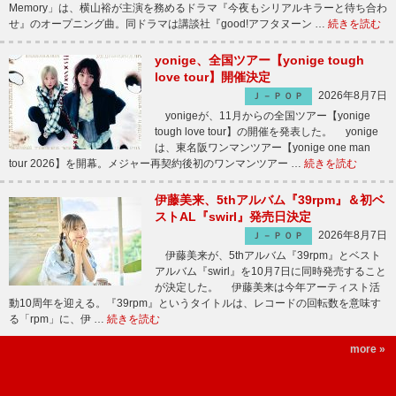
Memory」は、横山裕が主演を務めるドラマ『今夜もシリアルキラーと待ち合わ
せ』のオープニング曲。同ドラマは講談社『good!アフタヌーン …
続きを読む
yonige、全国ツアー【yonige tough
love tour】開催決定
2026年8月7日
Ｊ－ＰＯＰ
yonigeが、11月からの全国ツアー【yonige
tough love tour】の開催を発表した。 yonige
は、東名阪ワンマンツアー【yonige one man
tour 2026】を開幕。メジャー再契約後初のワンマンツアー …
続きを読む
伊藤美来、5thアルバム『39rpm』＆初ベ
ストAL『swirl』発売日決定
2026年8月7日
Ｊ－ＰＯＰ
伊藤美来が、5thアルバム『39rpm』とベスト
アルバム『swirl』を10月7日に同時発売すること
が決定した。 伊藤美来は今年アーティスト活
動10周年を迎える。『39rpm』というタイトルは、レコードの回転数を意味す
る「rpm」に、伊 …
続きを読む
more »