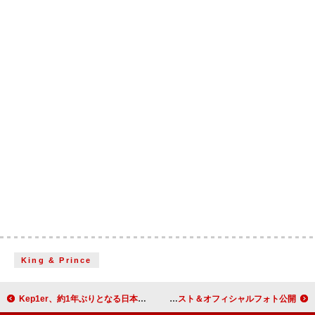
King & Prince
Kep1er、約1年ぶりとなる日本オリジナル作品のリリース決定
SEVENTEENのユニット・BSS、新作『TELEPARTY』トラックリスト＆オフィシャルフォト公開