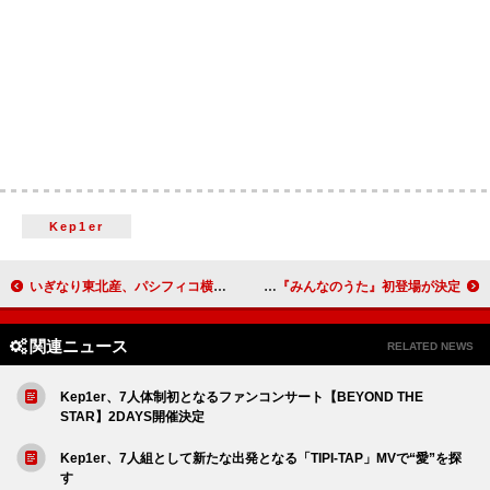
Kep1er
いぎなり東北産、パシフィコ横浜でのリベンジライブの公式レポ到着
Aqua Timez、NHK『みんなのうた』初登場が決定
関連ニュース
RELATED NEWS
Kep1er、7人体制初となるファンコンサート【BEYOND THE
STAR】2DAYS開催決定
Kep1er、7人組として新たな出発となる「TIPI-TAP」MVで“愛”を探
す