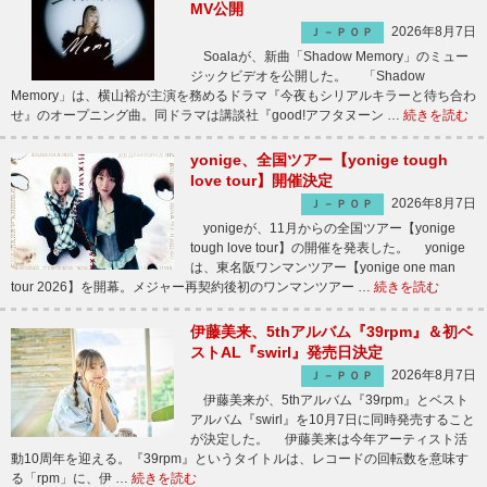
MV公開
2026年8月7日
Ｊ－ＰＯＰ
Soalaが、新曲「Shadow Memory」のミュー
ジックビデオを公開した。 「Shadow
Memory」は、横山裕が主演を務めるドラマ『今夜もシリアルキラーと待ち合わ
せ』のオープニング曲。同ドラマは講談社『good!アフタヌーン …
続きを読む
yonige、全国ツアー【yonige tough
love tour】開催決定
2026年8月7日
Ｊ－ＰＯＰ
yonigeが、11月からの全国ツアー【yonige
tough love tour】の開催を発表した。 yonige
は、東名阪ワンマンツアー【yonige one man
tour 2026】を開幕。メジャー再契約後初のワンマンツアー …
続きを読む
伊藤美来、5thアルバム『39rpm』＆初ベ
ストAL『swirl』発売日決定
2026年8月7日
Ｊ－ＰＯＰ
伊藤美来が、5thアルバム『39rpm』とベスト
アルバム『swirl』を10月7日に同時発売すること
が決定した。 伊藤美来は今年アーティスト活
動10周年を迎える。『39rpm』というタイトルは、レコードの回転数を意味す
る「rpm」に、伊 …
続きを読む