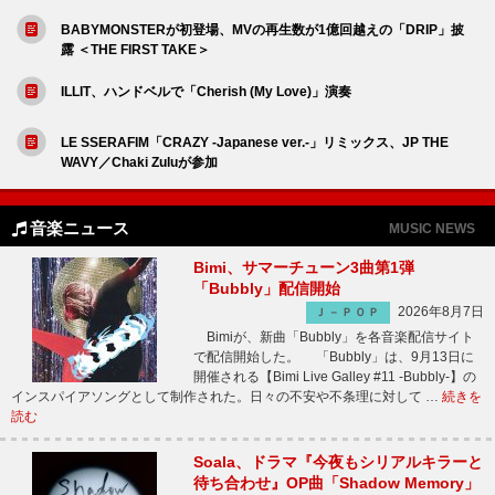
BABYMONSTERが初登場、MVの再生数が1億回越えの「DRIP」披
露 ＜THE FIRST TAKE＞
ILLIT、ハンドベルで「Cherish (My Love)」演奏
LE SSERAFIM「CRAZY -Japanese ver.-」リミックス、JP THE
WAVY／Chaki Zuluが参加
音楽ニュース
MUSIC NEWS
Bimi、サマーチューン3曲第1弾
「Bubbly」配信開始
2026年8月7日
Ｊ－ＰＯＰ
Bimiが、新曲「Bubbly」を各音楽配信サイト
で配信開始した。 「Bubbly」は、9月13日に
開催される【Bimi Live Galley #11 -Bubbly-】の
インスパイアソングとして制作された。日々の不安や不条理に対して …
続きを
読む
Soala、ドラマ『今夜もシリアルキラーと
待ち合わせ』OP曲「Shadow Memory」