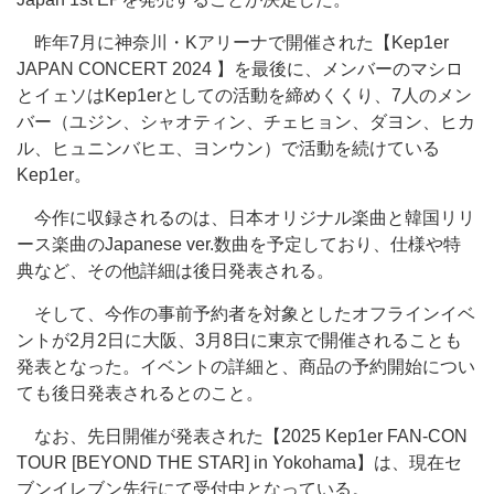
昨年7月に神奈川・Kアリーナで開催された【Kep1er
JAPAN CONCERT 2024 】を最後に、メンバーのマシロ
とイェソはKep1erとしての活動を締めくくり、7人のメン
バー（ユジン、シャオティン、チェヒョン、ダヨン、ヒカ
ル、ヒュニンバヒエ、ヨンウン）で活動を続けている
Kep1er。
今作に収録されるのは、日本オリジナル楽曲と韓国リリ
ース楽曲のJapanese ver.数曲を予定しており、仕様や特
典など、その他詳細は後日発表される。
そして、今作の事前予約者を対象としたオフラインイベ
ントが2月2日に大阪、3月8日に東京で開催されることも
発表となった。イベントの詳細と、商品の予約開始につい
ても後日発表されるとのこと。
なお、先日開催が発表された【2025 Kep1er FAN-CON
TOUR [BEYOND THE STAR] in Yokohama】は、現在セ
ブンイレブン先行にて受付中となっている。