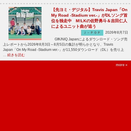
【先ヨミ・デジタル】Travis Japan「On
My Road -Stadium ver.-」がDLソング首
位を独走中 M!LKの佐野勇斗＆吉田仁人
によるユニット曲が追う
2026年8月7日
Ｊ－ＰＯＰ
GfK/NIQ Japanによるダウンロード・ソング売
上レポートから2026年8月3日～8月5日の集計が明らかとなり、Travis
Japan「On My Road -Stadium ver.-」が11,550ダウンロード（DL）を売り上
…
続きを読む
more »