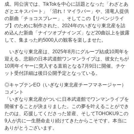
成。同公演では、TikTokを中心に話題となった「わざとあ
ざとエキスパート」「沼れ！マイラバー」や、清竜人提供
の新曲「チョコスプレー」、そしてこの【リベンジライ
ブ】のために制作された、2024年のいぎなり東北産を詰
め込んだ新曲「ナイツオブナインズ」など20曲以上を披露
して、集まった約5000人の観客を楽しませた。
いぎなり東北産は、2025年8月にグループ結成10周年を
迎える。悲願の日本武道館ワンマンライブは、彼女たちが
10周年イヤーに突入する直前となる7月9日に開催。チケ
ット受付詳細は後日公開予定となっている。
◎キャプテンEO（いぎなり東北産チーフマネージャー）
コメント
「いぎなり東北産がついに日本武道館でワンマンライブを
開催することが決まりました。この夢を叶えることができ
たのは、応援してくださった皆産、そしてTOHOKU9この
9人が共に一生懸命走り続けてきたからこそです。本当に
ありがとうございます。