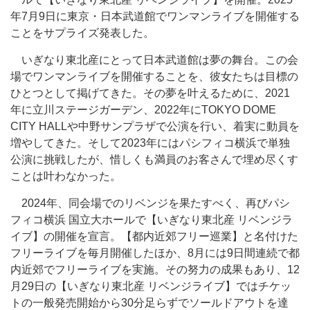
年7月9日に東京・日本武道館でワンマンライブを開催する
ことをサプライズ発表した。
いぎなり東北産にとって日本武道館は夢の舞台。この会
場でワンマンライブを開催することを、彼女たちは目標の
ひとつとして掲げてきた。その夢を叶えるために、2021
年に立川ステージガーデン、2022年にTOKYO DOME
CITY HALLや中野サンプラザで公演を行い、着実に動員を
増やしてきた。そして2023年にはパシフィコ横浜で単独
公演に挑戦したが、惜しくも満員のお客さんで埋め尽くす
ことは叶わなかった。
2024年、同会場でのリベンジを果たすべく、再びパシ
フィコ横浜 国立大ホールで【いぎなり東北産 リベンジラ
イブ】の開催を宣言。【都内近郊フリー巡業】と名付けた
フリーライブを毎月開催したほか、8月には9日間連続で都
内近郊でフリーライブを実施。その努力の成果もあり、12
月29日の【いぎなり東北産 リベンジライブ】ではチケッ
トの一般発売開始から30分足らずでソールドアウトを達