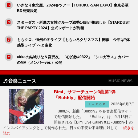
いぎなり東北産、2024春ツアー【TOHOKU-SAN EXPO】東京公演
BD発売決定
スターダスト所属の女性グループ総勢14組が集結した【STARDUST
THE PARTY 2024】公式レポートが到着
ももクロ、恒例の冬ライブ【ももいろクリスマス】開催 今年は“体
感型ライブ”へと進化
ukkaの結城りな＆宮沢友、「心拍数#0822」「シロガラス」カバー
のMV（メンバーver.）公開
音楽ニュース
MUSIC NEWS
Bimi、サマーチューン3曲第1弾
「Bubbly」配信開始
2026年8月7日
Ｊ－ＰＯＰ
Bimiが、新曲「Bubbly」を各音楽配信サイト
で配信開始した。 「Bubbly」は、9月13日に
開催される【Bimi Live Galley #11 -Bubbly-】の
インスパイアソングとして制作された。日々の不安や不条理に対して …
続きを
読む