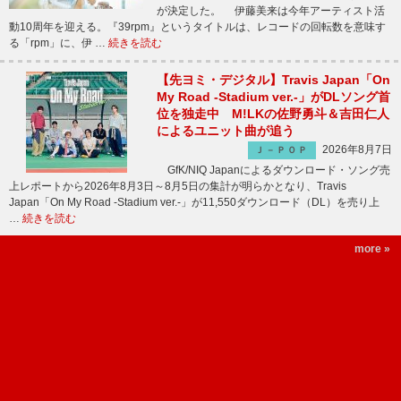
が決定した。 伊藤美来は今年アーティスト活
動10周年を迎える。『39rpm』というタイトルは、レコードの回転数を意味す
る「rpm」に、伊 …
続きを読む
【先ヨミ・デジタル】Travis Japan「On
My Road -Stadium ver.-」がDLソング首
位を独走中 M!LKの佐野勇斗＆吉田仁人
によるユニット曲が追う
2026年8月7日
Ｊ－ＰＯＰ
GfK/NIQ Japanによるダウンロード・ソング売
上レポートから2026年8月3日～8月5日の集計が明らかとなり、Travis
Japan「On My Road -Stadium ver.-」が11,550ダウンロード（DL）を売り上
…
続きを読む
more »