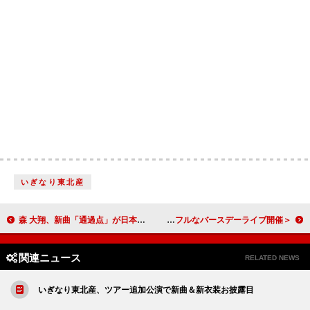
いぎなり東北産
森 大翔、新曲「通過点」が日本赤十字社「はたちの献血」キャンペーン新CMソングに決定
＜ライブレポート＞ギタリストakkin「音楽やってきてよかった」 Taka（ONE OK ROCK）、阿部真央、崎山蒼志、黒猫同盟を迎えたハートフルなバースデーライブ開催
関連ニュース
RELATED NEWS
いぎなり東北産、ツアー追加公演で新曲＆新衣装お披露目