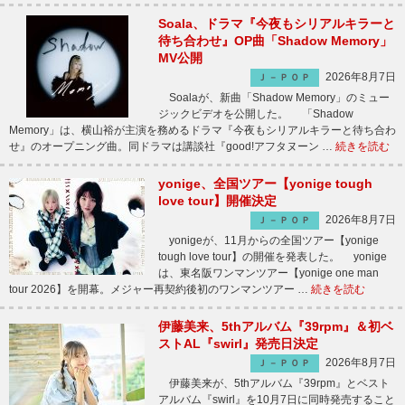
Soala、ドラマ『今夜もシリアルキラーと
待ち合わせ』OP曲「Shadow Memory」
MV公開
2026年8月7日
Ｊ－ＰＯＰ
Soalaが、新曲「Shadow Memory」のミュー
ジックビデオを公開した。 「Shadow
Memory」は、横山裕が主演を務めるドラマ『今夜もシリアルキラーと待ち合わ
せ』のオープニング曲。同ドラマは講談社『good!アフタヌーン …
続きを読む
yonige、全国ツアー【yonige tough
love tour】開催決定
2026年8月7日
Ｊ－ＰＯＰ
yonigeが、11月からの全国ツアー【yonige
tough love tour】の開催を発表した。 yonige
は、東名阪ワンマンツアー【yonige one man
tour 2026】を開幕。メジャー再契約後初のワンマンツアー …
続きを読む
伊藤美来、5thアルバム『39rpm』＆初ベ
ストAL『swirl』発売日決定
2026年8月7日
Ｊ－ＰＯＰ
伊藤美来が、5thアルバム『39rpm』とベスト
アルバム『swirl』を10月7日に同時発売すること