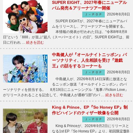
SUPER EIGHT、2027年春にニューアル
バム発売＆アリーナツアー開催
2026年8月8日
Ｊ－ＰＯＰ
SUPER EIGHTが、2027年春にニューアルバ
ムをリリースし、アリーナツアーを開催する。
本情報の発表が行われた日は、“令和8年8月8
日”という「888」が並ぶ“超八（スーパーエイト）の日”。SUPER EIGHTは、前
日に行われ …
続きを読む
中島健人が『オールナイトニッポン』パ
ーソナリティ、人生相談を受け『遊戯
王』の話をするコーナーも
2026年8月8日
Ｊ－ＰＯＰ
中島健人が、2026年8月14日深夜に放送とな
るニッポン放送『オールナイトニッポン』のパ
ーソナリティを担当する。 8月19日にニューシングル『鬼事 / Fiction Love』
がリリースされることを記念して、中島健人が通称“1部”のパ …
続きを読む
King & Prince、EP『So Honey EP』制
作ビハインドのティザー映像を公開
2026年8月8日
Ｊ－ＰＯＰ
King & Princeが、2026年9月2日にリリースと
なる1st EP『So Honey EP』より、初回限定盤B