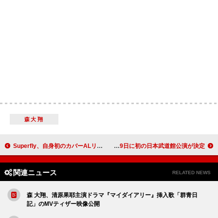
森大翔
Superfly、自身初のカバーALリリース＆全国ホールツアー開催決定
いぎなり東北産、25年7月9日に初の日本武道館公演が決定
関連ニュース
RELATED NEWS
森 大翔、清原果耶主演ドラマ『マイダイアリー』挿入歌「群青日
記」のMVティザー映像公開