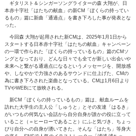
ギタリスト＆シンガーソングライターの森 大翔が、日
本赤十字社「はたちの献血」の新CM「ぼくらの持ってい
るもの」篇に新曲「通過点」を書き下ろした事が発表とな
った。
今回森 大翔が起用された新CMは、2025年1月1日から
スタートする日本赤十字社「はたちの献血」キャンペーン
の一環で作られた「ぼくらの持っているもの」篇のCMソ
ングとなっており、どんな日々でも全てが新しい出会いや
未来へと繋がる通過点になるというメッセージを、開放感
や、しなやかで力強さのあるサウンドに仕上げた、CMの
為に書き下ろされた楽曲となっている。CMは1月6日より
TVやWEBにて放映される。
新CM「ぼくらの持っているもの」篇は、献血ルームを
訪れた大学生の主人公「しゅうと」とその友達「はるき」
がいつもの何気ない会話から自分自身が誰かの役に立って
いること（＝ヒーローであること）にふと気づき、ちょっ
ぴり自分への自身が湧いてきた。そんな「はたち」等身大