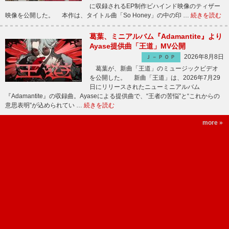
に収録されるEP制作ビハインド映像のティザー
映像を公開した。 本作は、タイトル曲「So Honey」の中の印 …
続きを読む
葛葉、ミニアルバム『Adamantite』より
Ayase提供曲「王道」MV公開
2026年8月8日
Ｊ－ＰＯＰ
葛葉が、新曲「王道」のミュージックビデオ
を公開した。 新曲「王道」は、2026年7月29
日にリリースされたニューミニアルバム
『Adamantite』の収録曲。Ayaseによる提供曲で、“王者の苦悩”と“これからの
意思表明”が込められてい …
続きを読む
more »