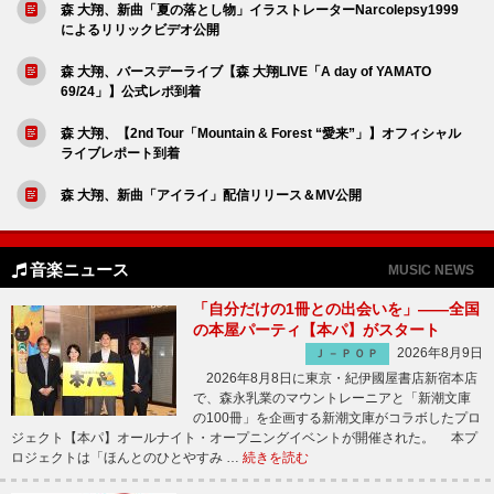
森 大翔、新曲「夏の落とし物」イラストレーターNarcolepsy1999
によるリリックビデオ公開
森 大翔、バースデーライブ【森 大翔LIVE「A day of YAMATO
69/24」】公式レポ到着
森 大翔、【2nd Tour「Mountain & Forest “愛来”」】オフィシャル
ライブレポート到着
森 大翔、新曲「アイライ」配信リリース＆MV公開
音楽ニュース
MUSIC NEWS
「自分だけの1冊との出会いを」――全国
の本屋パーティ【本パ】がスタート
2026年8月9日
Ｊ－ＰＯＰ
2026年8月8日に東京・紀伊國屋書店新宿本店
で、森永乳業のマウントレーニアと「新潮文庫
の100冊」を企画する新潮文庫がコラボしたプロ
ジェクト【本パ】オールナイト・オープニングイベントが開催された。 本プ
ロジェクトは「ほんとのひとやすみ …
続きを読む