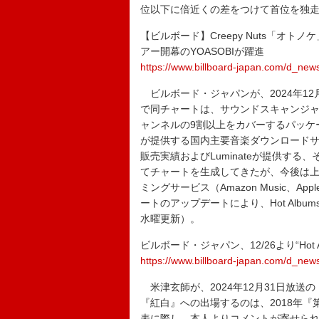
位以下に倍近くの差をつけて首位を独
【ビルボード】Creepy Nuts「オ
アー開幕のYOASOBIが躍進
https://www.billboard-japan.com/d_new
ビルボード・ジャパンが、2024年12月2
で同チャートは、サウンドスキャンジャ
ャンネルの9割以上をカバーするパッケー
が提供する国内主要音楽ダウンロードサービス
販売実績およびLuminateが提供する
てチャートを生成してきたが、今後は上記
ミングサービス（Amazon Music、Ap
ートのアップデートにより、Hot Album
水曜更新）。
ビルボード・ジャパン、12/26より“Hot
https://www.billboard-japan.com/d_new
米津玄師が、2024年12月31日放送
『紅白』への出場するのは、2018年『
表に際し、本人よりコメントが寄せら