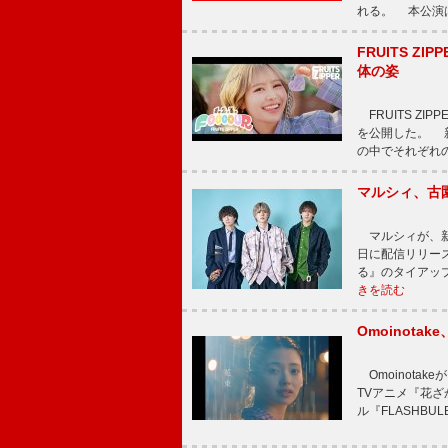
れる。 本公演は
FRUITS ZI
体の姿
FRUITS ZI
を公開した。 新曲
の中でそれぞれ
マルシィ、古
マルシィが、新
日に配信リリー
る』のタイアッ
きを読む
Omoinot
Omoinota
TVアニメ『花ざ
ル『FLASHBU