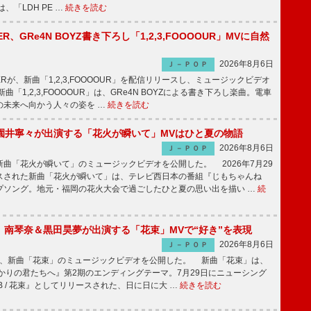
、「LDH PE …
続きを読む
PPER、GRe4N BOYZ書き下ろし「1,2,3,FOOOOUR」MVに自然
2026年8月6日
Ｊ－ＰＯＰ
PPERが、新曲「1,2,3,FOOOOUR」を配信リリースし、ミュージックビデオ
「1,2,3,FOOOOUR」は、GRe4N BOYZによる書き下ろし楽曲。電車
の未来へ向かう人々の姿を …
続きを読む
園井寧々が出演する「花火が瞬いて」MVはひと夏の物語
2026年8月6日
Ｊ－ＰＯＰ
曲「花火が瞬いて」のミュージックビデオを公開した。 2026年7月29
スされた新曲「花火が瞬いて」は、テレビ西日本の番組『じもちゃんね
プソング。地元・福岡の花火大会で過ごしたひと夏の思い出を描い …
続
ake、南琴奈＆黒田昊夢が出演する「花束」MVで“好き”を表現
2026年8月6日
Ｊ－ＰＯＰ
keが、新曲「花束」のミュージックビデオを公開した。 新曲「花束」は、
かりの君たちへ』第2期のエンディングテーマ。7月29日にニューシング
LB / 花束』としてリリースされた、日に日に大 …
続きを読む