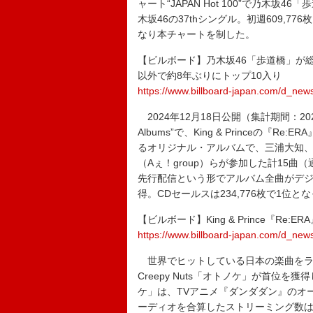
ャート“JAPAN Hot 100”で乃木
木坂46の37thシングル。初週609,7
なり本チャートを制した。
【ビルボード】乃木坂46「歩道橋」が総合
以外で約8年ぶりにトップ10入り
https://www.billboard-japan.com/d_new
2024年12月18日公開（集計期間：20
Albums”で、King & Princeの『R
るオリジナル・アルバムで、三浦大知、緑
（Aぇ！group）らが参加した計15曲
先行配信という形でアルバム全曲がデジ
得。CDセールスは234,776枚で1位と
【ビルボード】King & Prince『Re
https://www.billboard-japan.com/d_new
世界でヒットしている日本の楽曲をランキング化した
Creepy Nuts「オトノケ」が首位を獲
ケ」は、TVアニメ『ダンダダン』のオ
ーディオを合算したストリーミング数は9