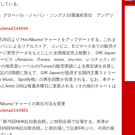
走している。
トノケ」グローバル・ジャパン・ソングス10週連続首位 アジアツ
s/detail/144694
6日より“Hot Albums”チャートをアップデートする。これま
パンによるリアルストア、コンビニ、Eコマース全ての販売チ
ジ実売データをもとにした全国推定売上枚数と、GfK Japan
（Amazon、iTunes、mora、mu-mo、レコチョク）の
、その他音楽レーベルのiTunesの販売実績による推定値を合算し
の2指標に加えて、GfK Japanが提供する国内主要ストリー
ple Music、Spotify他）の再生回数が合算される。なお、本チャ
sとArtist 100は毎週木曜日に更新される（その他のチャートは
 Albums”チャートの算出方法を変更
s/detail/143983
の『第75回NHK紅白歌合戦』に特別企画で出場する。米津が
第69回NHK紅白歌合戦』に初出場して以来6年ぶり。今回の発
れている。