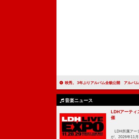
映秀。 3年ぶりアルバム全貌公開 アルバム特設サ
音楽ニュース
LDHアーティス
催
LDH所属アーティス
が、2026年1