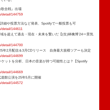
白歌合戦』出場
s/detail/144759
部門の詳細や投票方法など発表、Spotifyで一般投票も可
/detail/144611
を超えて過去・現在・未来を繋いだ【(生)林檎博’24ー景気
s/detail/144700
ON』は25年2月配信＆3月CDリリース 自身最大規模ツアーも決定
s/detail/144699
ケットを分析、日本の音楽が持つ可能性とは？【Spotify
s/detail/144669
武道館公演を25年5月に開催
s/detail/144572