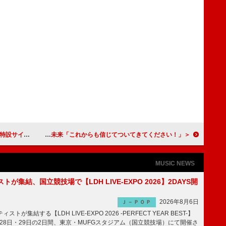
イトも開設
＜ライブレポート＞HAGANE、新体制で見せた固い絆と未来「これからも信じてついてきてください！」
MUSIC NEWS
トが集結、国立競技場で【LDH LIVE-EXPO 2026】2DAYS開
2026年8月6日
Ｊ－ＰＯＰ
トが集結する【LDH LIVE-EXPO 2026 -PERFECT YEAR BEST-】
1月28日・29日の2日間、東京・MUFGスタジアム（国立競技場）にて開催さ