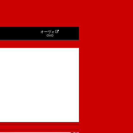
オーヴォ
OVO