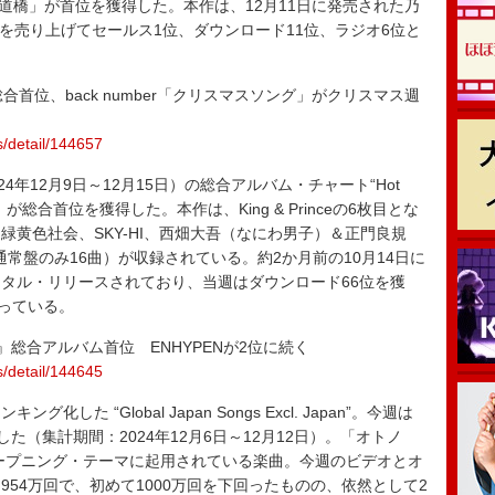
坂46「歩道橋」が首位を獲得した。本作は、12月11日に発売された乃
76枚を売り上げてセールス1位、ダウンロード11位、ラジオ6位と
首位、back number「クリスマスソング」がクリスマス週
s/detail/144657
24年12月9日～12月15日）の総合アルバム・チャート“Hot
e:ERA』が総合首位を獲得した。本作は、King & Princeの6枚目とな
黄色社会、SKY-HI、西畑大吾（なにわ男子）＆正門良規
（通常盤のみ16曲）が収録されている。約2か月前の10月14日に
タル・リリースされており、当週はダウンロード66位を獲
なっている。
:ERA』総合アルバム首位 ENHYPENが2位に続く
s/detail/144645
 “Global Japan Songs Excl. Japan”。今週は
得した（集計期間：2024年12月6日～12月12日）。「オトノ
ープニング・テーマに起用されている楽曲。今週のビデオとオ
54万回で、初めて1000万回を下回ったものの、依然として2