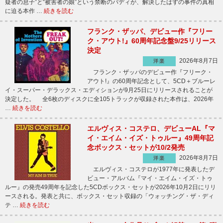
疑者の息子”と“被害者の娘”という禁断のバディが、解決したはずの事件の真相
に迫る本作 …
続きを読む
フランク・ザッパ、デビュー作『フリー
ク・アウト!』60周年記念盤9/25リリース
決定
2026年8月7日
洋楽
フランク・ザッパのデビュー作『フリーク・
アウト!』の60周年記念として、5CD＋ブルーレ
イ・スーパー・デラックス・エディションが9月25日にリリースされることが
決定した。 全6枚のディスクに全105トラックが収録された本作は、2026年
…
続きを読む
エルヴィス・コステロ、デビューAL『マ
イ・エイム・イズ・トゥルー』49周年記
念ボックス・セットが10/2発売
2026年8月7日
洋楽
エルヴィス・コステロが1977年に発表したデ
ビュー・アルバム『マイ・エイム・イズ・トゥ
ルー』の発売49周年を記念した5CDボックス・セットが2026年10月2日にリリ
ースされる。発表と共に、ボックス・セット収録の「ウォッチング・ザ・ディ
テ …
続きを読む