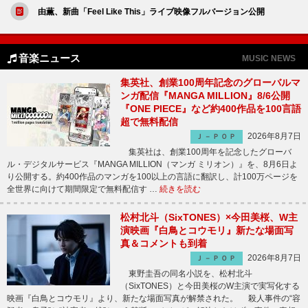
由薫、新曲「Feel Like This」ライブ映像フルバージョン公開
音楽ニュース
MUSIC NEWS
集英社、創業100周年記念のグローバルマ
ンガ配信『MANGA MILLION』8/6公開
『ONE PIECE』など約400作品を100言語
超で無料配信
2026年8月7日
Ｊ－ＰＯＰ
集英社は、創業100周年を記念したグローバ
ル・デジタルサービス『MANGA MILLION（マンガ ミリオン）』を、8月6日よ
り公開する。約400作品のマンガを100以上の言語に翻訳し、計100万ページを
全世界に向けて期間限定で無料配信す …
続きを読む
松村北斗（SixTONES）×今田美桜、W主
演映画『白鳥とコウモリ』新たな場面写
真＆コメントも到着
2026年8月7日
Ｊ－ＰＯＰ
東野圭吾の同名小説を、松村北斗
（SixTONES）と今田美桜のW主演で実写化する
映画『白鳥とコウモリ』より、新たな場面写真が解禁された。 殺人事件の“容