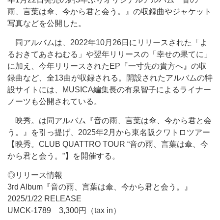
雨、言葉は傘、今から君と会う。』の収録曲やジャケット
写真などを公開した。
同アルバムは、2022年10月26日にリリースされた「よ
るおきてあさねむる」や翌年リリースの「幸せの果てに」
に加え、今年リリースされたEP『一寸先の貴方へ』の収
録曲など、全13曲が収録される。開設されたアルバムの特
設サイトには、MUSICA編集長の有泉智子によるライナー
ノーツも公開されている。
映秀。は同アルバム『音の雨、言葉は傘、今から君と会
う。』を引っ提げ、2025年2月から東名阪クワトロツアー
【映秀。CLUB QUATTRO TOUR “音の雨、言葉は傘、今
から君と会う。”】を開催する。
◎リリース情報
3rd Album『音の雨、言葉は傘、今から君と会う。』
2025/1/22 RELEASE
UMCK-1789 3,300円（tax in）