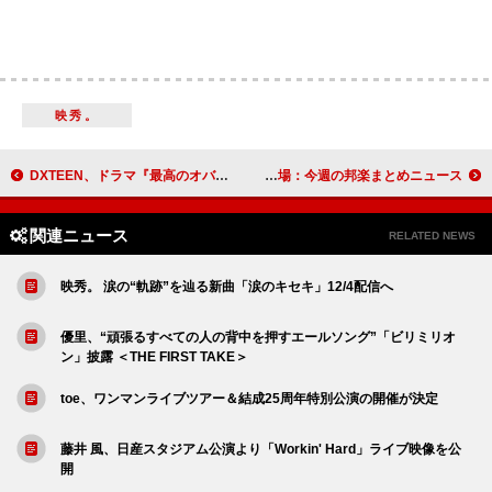
映秀。
DXTEEN、ドラマ『最高のオバハン中島ハルコ』主題歌を担当「嬉しさでいっぱい」
乃木坂46＆キンプリが総合首位、“Hot Albums”にストリーミング追加、米津6年ぶり『紅白』出場：今週の邦楽まとめニュース
関連ニュース
RELATED NEWS
映秀。 涙の“軌跡”を辿る新曲「涙のキセキ」12/4配信へ
優里、“頑張るすべての人の背中を押すエールソング”「ビリミリオ
ン」披露 ＜THE FIRST TAKE＞
toe、ワンマンライブツアー＆結成25周年特別公演の開催が決定
藤井 風、日産スタジアム公演より「Workin' Hard」ライブ映像を公
開