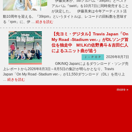
伊藤美来が、5thアルバム『39rpm』とベスト
アルバム『swirl』を10月7日に同時発売すること
が決定した。 伊藤美来は今年アーティスト活
動10周年を迎える。『39rpm』というタイトルは、レコードの回転数を意味す
る「rpm」に、伊 …
続きを読む
【先ヨミ・デジタル】Travis Japan「On
My Road -Stadium ver.-」がDLソング首
位を独走中 M!LKの佐野勇斗＆吉田仁人
によるユニット曲が追う
2026年8月7日
Ｊ－ＰＯＰ
GfK/NIQ Japanによるダウンロード・ソング売
上レポートから2026年8月3日～8月5日の集計が明らかとなり、Travis
Japan「On My Road -Stadium ver.-」が11,550ダウンロード（DL）を売り上
…
続きを読む
more »