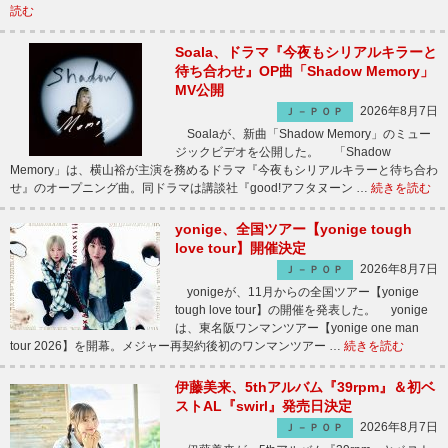
読む
Soala、ドラマ『今夜もシリアルキラーと
待ち合わせ』OP曲「Shadow Memory」
MV公開
2026年8月7日
Ｊ－ＰＯＰ
Soalaが、新曲「Shadow Memory」のミュー
ジックビデオを公開した。 「Shadow
Memory」は、横山裕が主演を務めるドラマ『今夜もシリアルキラーと待ち合わ
せ』のオープニング曲。同ドラマは講談社『good!アフタヌーン …
続きを読む
yonige、全国ツアー【yonige tough
love tour】開催決定
2026年8月7日
Ｊ－ＰＯＰ
yonigeが、11月からの全国ツアー【yonige
tough love tour】の開催を発表した。 yonige
は、東名阪ワンマンツアー【yonige one man
tour 2026】を開幕。メジャー再契約後初のワンマンツアー …
続きを読む
伊藤美来、5thアルバム『39rpm』＆初ベ
ストAL『swirl』発売日決定
2026年8月7日
Ｊ－ＰＯＰ