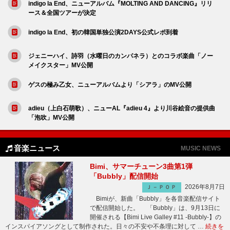
indigo la End、ニューアルバム『MOLTING AND DANCING』リリ
ース＆全国ツアーが決定
indigo la End、初の韓国単独公演2DAYS公式レポ到着
ジェニーハイ、詩羽（水曜日のカンパネラ）とのコラボ楽曲「ノー
メイクスター」MV公開
ゲスの極み乙女、ニューアルバムより「シアラ」のMV公開
adieu（上白石萌歌）、ニューAL『adieu 4』より川谷絵音の提供曲
「泡吹」MV公開
音楽ニュース
MUSIC NEWS
Bimi、サマーチューン3曲第1弾
「Bubbly」配信開始
2026年8月7日
Ｊ－ＰＯＰ
Bimiが、新曲「Bubbly」を各音楽配信サイト
で配信開始した。 「Bubbly」は、9月13日に
開催される【Bimi Live Galley #11 -Bubbly-】の
インスパイアソングとして制作された。日々の不安や不条理に対して …
続きを