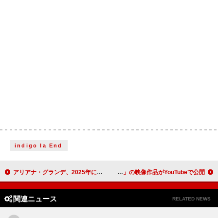
indigo la End
アリアナ・グランデ、2025年にツアーを行わない理由を説明「音楽は常に私の人生の一部」
原田郁子×谷川俊太郎、共作「いまここ」の映像作品がYouTubeで公開
関連ニュース
RELATED NEWS