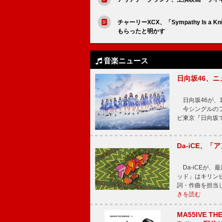
チャーリーXCX、「Sympathy Is
もらったと明かす
音楽ニュース
日向坂46、
日向坂46が、1
今シングルのフ
ビ東京『日向坂
Da-iCE、
Da-iCEが
ッド」はキリン
詞・作曲を担当
きを読む
MA55IVE TH