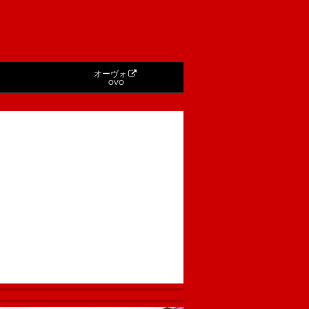
オーヴォ
OVO