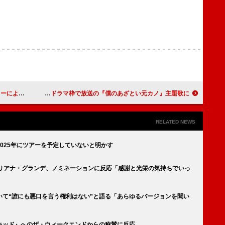
12/20放送
indigo la End、新曲「ナハト」が金曜ナイトドラマ枠で放送の『僕のあざとい元カノ』主題歌に
RELATED NEWS
025年にツアーを予定していないと明かす
アリアナ・グランデ、ノミネーションに反応「感謝と光栄の気持ちでいっ
いて“誰にも悪口を言う権利はない”と語る「あらゆるバージョンを聞い
キッド』へのザ・ウィークエンドからの称賛に反応