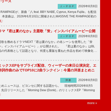
信リリース
2026年8月8日
Ｊ－ＰＯＰ
RAMPAGEが、新曲「八 feat. BBY NABE, Cyprus, Kenya Fujita」を配信
楽曲は、2026年6月10日に開催されたMA55IVE THE RAMPAGE初の
む
ラマ『君は夏のなか』主題歌「蛍」インスパイアムービー公開
2026年8月8日
Ｊ－ＰＯＰ
歌を務めるドラマNEXT『君は夏のなか』の名シーンを使用した「蛍
か」インスパイアムービー）」が公開された。 『君は夏のなか』はBL
品の代表格として話題となり、何度も重版を重ねた作品を初めて映像化 …
ミックスEPをサプライズ配信、ウィーザーの来日公演決定、エ
作詞作曲のみでTOP10に2曲ランクイン：今週の洋楽まとめニ
2026年8月8日
洋楽
めニュースは、ビヨンセに関する話題から。 現地時間2026年8月5
日リリースした「Morning Dew (Donk)」のリミックスEP『Morning
む
more »