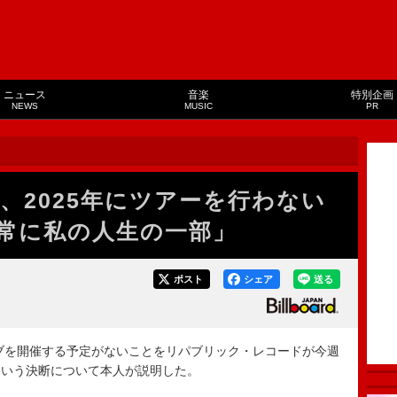
ニュース
音楽
特別企画
NEWS
MUSIC
PR
、2025年にツアーを行わない
常に私の人生の一部」
ポスト
シェア
送る
ブを開催する予定がないことをリパブリック・レコードが今週
という決断について本人が説明した。