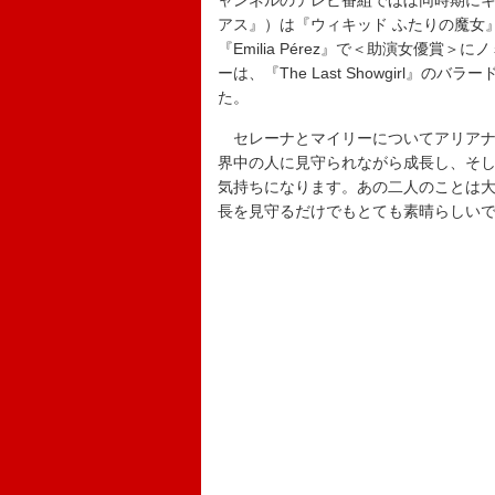
ャンネルのテレビ番組でほぼ同時期に
アス』）は『ウィキッド ふたりの魔女
『Emilia Pérez』で＜助演女優
ーは、『The Last Showgirl』のバラ
た。
セレーナとマイリーについてアリアナ
界中の人に見守られながら成長し、そ
気持ちになります。あの二人のことは
長を見守るだけでもとても素晴らしい