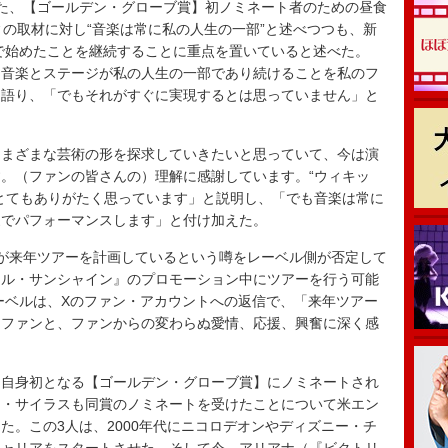
された、【ゴールデン・グローブ賞】初ノミネート者のための昼食
ィの取材に対し“音楽は常に私の人生の一部”と述べつつも、新
で始めたことを継続することに重点を置いていると述べた。
、音楽とステージが私の人生の一部であり続けることを私のフ
は語り、「でもそれがすぐに実現するとは思っていません」と
まざまな芸術の形を探求していきたいと思っていて、今は演
。（ファンの皆さんの）理解に感謝しています。“ウィキッ
とてもありがたく思っています」と説明し、「でも音楽は常に
家でパフォーマンスします」と付け加えた。
が来年ツアーを計画しているという噂をレーベル側が否定して
ナル・サンシャイン』のプロモーション中にツアーを行う可能
レーベルは、Xのファン・アカウントへの返信で、「来年ツアー
はファンと、ファンからの変わらぬ愛情、応援、興奮に深く感
自身初となる【ゴールデン・グローブ賞】にノミネートされ
ー・サイラスも同賞のノミネートを受けたことについて米エン
た。この3人は、2000年代にニコロデオンやディズニー・チ