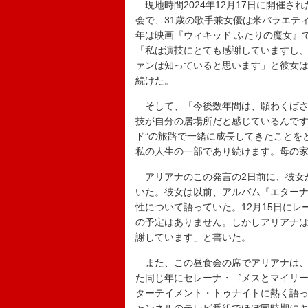
現地時間2024年12月17日に開催
会で、31歳の歌手兼女優は米バラエテ
年は映画『ウィキッド ふたりの魔女』
「私は演技にとても感謝していますし
ァンは知っていると思います」と彼女
続けた。
そして、「今後数年間は、願わくばさ
技が自分の居場所だと感じているんです
ド”の旅路で一緒に成長してきたことを
私の人生の一部であり続けます。母の
アリアナのこの発言の2日前に、彼女
いた。彼女は以前、アルバム『エター
性について語っていた。12月15日に
の予定はありません。しかしアリアナ
謝しています」と書いた。
また、この昼食会の席でアリアナは、
た同じ年にセレーナ・ゴメスとマイリ
ターテイメント・トゥナイトに熱く語っ