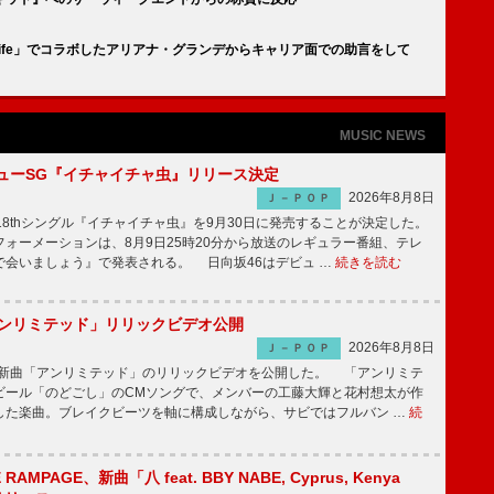
 a Knife」でコラボしたアリアナ・グランデからキャリア面での助言をして
MUSIC NEWS
ニューSG『イチャイチャ虫』リリース決定
2026年8月8日
Ｊ－ＰＯＰ
8thシングル『イチャイチャ虫』を9月30日に発売することが決定した。
ォーメーションは、8月9日25時20分から放送のレギュラー番組、テレ
で会いましょう』で発表される。 日向坂46はデビュ …
続きを読む
「アンリミテッド」リリックビデオ公開
2026年8月8日
Ｊ－ＰＯＰ
、最新曲「アンリミテッド」のリリックビデオを公開した。 「アンリミテ
ビール「のどごし」のCMソングで、メンバーの工藤大輝と花村想太が作
した楽曲。ブレイクビーツを軸に構成しながら、サビではフルバン …
続
E RAMPAGE、新曲「八 feat. BBY NABE, Cyprus, Kenya