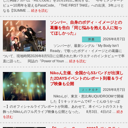
した再録アルバム『RE:CODE』を10月28日に発売する。 今年でメジャーデ
ビュー10周年を迎えるPassCode。『THE FIRST TAKE』への出演、3年ぶりと
なる【SUMME …
続きを読む
ソンバー、自身のボディ・イメージとの
葛藤を告白「同じ悩みを抱える人に知っ
てほしかった」
2026年8月7日
洋楽
ソンバーが、最新シングル「My Body Isn’t
Ready」で歌ったボディ・イメージとの葛藤に
ついて、現地時間2026年8月5日に公開された米バラエティのインタビューで率
直に語った。 同誌の『Power of Youn …
続きを読む
Nikoん主催、全国から53バンドが出演し
た2DAYSイベントのレポート到着＆ライ
ブ映像も公開
2026年8月7日
Ｊ－ＰＯＰ
Nikoんが、東京・恵比寿LIQUIDROOMで開催
した【リキッドルームで47 ～ぐんゆうかっぽ
～】のオフィシャルライブレポートが到着。あわせて、本イベントのラストを
飾ったNikoんのフル尺ライブ映像も公開となった。 8月3日、4日の2 …
続き
を読む