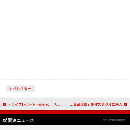
サバシスター
＜ライブレポート＞meiyo、“リスペクト”と“アイデア”が詰まったワンマンライブ「僕はPOPが大好きなんですね」
なにわ男子の大西流星＆藤原丈一郎、『劇場版 忍たま乱太郎』制作スタジオに潜入
関連ニュース
RELATED NEWS