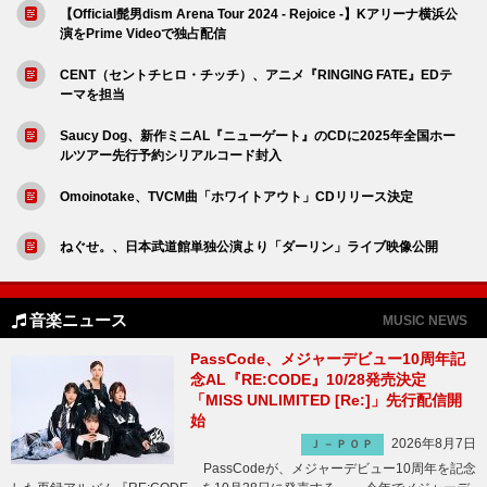
【Official髭男dism Arena Tour 2024 - Rejoice -】Kアリーナ横浜公
演をPrime Videoで独占配信
CENT（セントチヒロ・チッチ）、アニメ『RINGING FATE』EDテ
ーマを担当
Saucy Dog、新作ミニAL『ニューゲート』のCDに2025年全国ホー
ルツアー先行予約シリアルコード封入
Omoinotake、TVCM曲「ホワイトアウト」CDリリース決定
ねぐせ。、日本武道館単独公演より「ダーリン」ライブ映像公開
音楽ニュース
MUSIC NEWS
PassCode、メジャーデビュー10周年記
念AL『RE:CODE』10/28発売決定
「MISS UNLIMITED [Re:]」先行配信開
始
2026年8月7日
Ｊ－ＰＯＰ
PassCodeが、メジャーデビュー10周年を記念