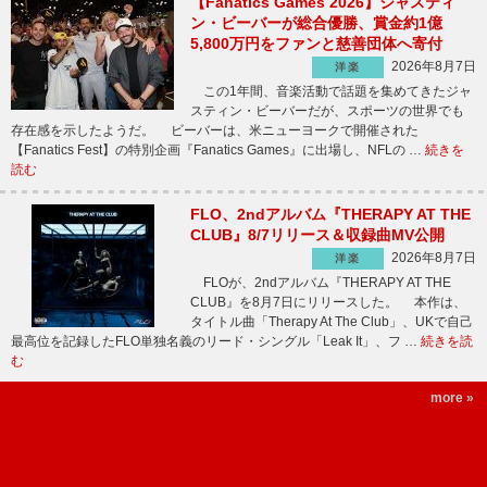
【Fanatics Games 2026】ジャスティ
ン・ビーバーが総合優勝、賞金約1億
5,800万円をファンと慈善団体へ寄付
2026年8月7日
洋楽
この1年間、音楽活動で話題を集めてきたジャ
スティン・ビーバーだが、スポーツの世界でも
存在感を示したようだ。 ビーバーは、米ニューヨークで開催された
【Fanatics Fest】の特別企画『Fanatics Games』に出場し、NFLの …
続きを
読む
FLO、2ndアルバム『THERAPY AT THE
CLUB』8/7リリース＆収録曲MV公開
2026年8月7日
洋楽
FLOが、2ndアルバム『THERAPY AT THE
CLUB』を8月7日にリリースした。 本作は、
タイトル曲「Therapy At The Club」、UKで自己
最高位を記録したFLO単独名義のリード・シングル「Leak It」、フ …
続きを読
む
more »