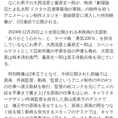
なにわ男子の大西流星と藤原丈一郎が、映画『劇場版
忍たま乱太郎 ドクタケ忍者隊最強の軍師』の制作を担う
アニメーション制作スタジオ・亜細亜堂に潜入した特別映
像が、2日連続で公開される。
2024年12月20日より全国公開される本映画の主題歌
「ありがとう心から」と、テーマ曲「勇気100％」を担当
しているなにわ男子。大西流星と藤原丈一郎は、スペシャ
ルゲストとして忍術学園の卒業生役の声優も務め、大西流
星は桜木清右衛門、藤原丈一郎は若王寺勘兵衛を演じてい
る。
特別映像は2本立てとなり、今回公開された前編では、
原画、作画監督、動画、監督というアニメ制作の中の4つ
の仕事へ潜入取材を敢行。監督の絵コンテを元にアニメの
絵を手書きで書き上げる原画の仕事をはじめ、キャラクタ
ーデザイン/作画監督を担当した新山恵美子のデスクで
は、修正中の原画を見せてもらう。原画と原画の間をつな
ぐ絵を描く動画を担当するスタッフのデスクでは、キャラ