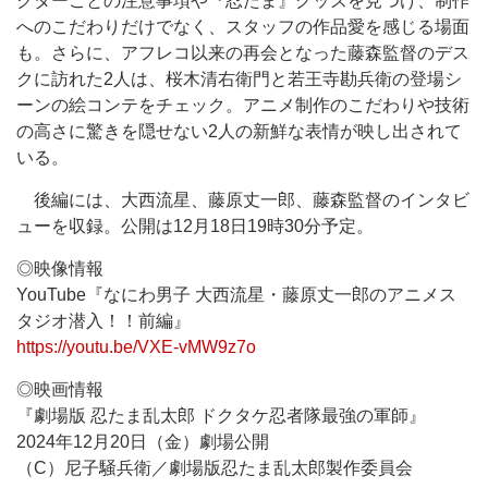
クターごとの注意事項や『忍たま』グッズを見つけ、制作
へのこだわりだけでなく、スタッフの作品愛を感じる場面
も。さらに、アフレコ以来の再会となった藤森監督のデス
クに訪れた2人は、桜木清右衛門と若王寺勘兵衛の登場シ
ーンの絵コンテをチェック。アニメ制作のこだわりや技術
の高さに驚きを隠せない2人の新鮮な表情が映し出されて
いる。
後編には、大西流星、藤原丈一郎、藤森監督のインタビ
ューを収録。公開は12月18日19時30分予定。
◎映像情報
YouTube『なにわ男子 大西流星・藤原丈一郎のアニメス
タジオ潜入！！前編』
https://youtu.be/VXE-vMW9z7o
◎映画情報
『劇場版 忍たま乱太郎 ドクタケ忍者隊最強の軍師』
2024年12月20日（金）劇場公開
（C）尼子騒兵衛／劇場版忍たま乱太郎製作委員会