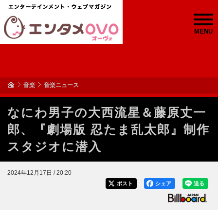
MENU
音楽
音楽ニュース
なにわ男子の大西流星＆藤原丈一
郎、『劇場版 忍たま乱太郎』制作
スタジオに潜入
2024年12月17日 / 20:20
ポスト
シェア
送る