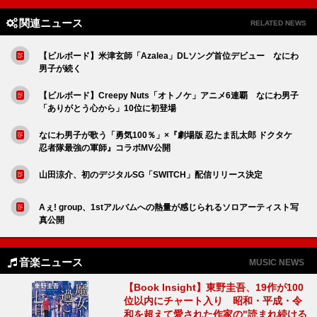
関連ニュース
RELATED NEWS
【ビルボード】米津玄師「Azalea」DLソング首位デビュー なにわ
男子が続く
【ビルボード】Creepy Nuts「オトノケ」アニメ6連覇 なにわ男子
「ありがとう心から」10位に初登場
なにわ男子が歌う「勇気100％」×『劇場版 忍たま乱太郎 ドクタケ
忍者隊最強の軍師』コラボMV公開
山田涼介、初のデジタルSG「SWITCH」配信リリース決定
Aぇ! group、1stアルバムへの熱量が感じられるソロアーティスト写
真公開
音楽ニュース
MUSIC NEWS
【Book Insight】東野圭吾、19作が100
位以内にチャート入り 昭和・平成・令
和を超えて愛された作家の"読まれ続ける