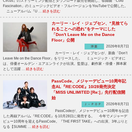
Circus』のストリーミング配信とダウンロード販売を開始し、収録曲「Cold
Fascination」のミュージックビデオ・フルバージョンをYouTubeで公開した。
ニューアルバム『U …
続きを読む
カーリー・レイ・ジェプセン、“見捨てら
れることへの恐れ”をテーマにした
「Don't Leave Me on the Dance
Floor」公開
2026年8月7日
洋楽
カーリー・レイ・ジェプセンが、新曲「Don’t
Leave Me on the Dance Floor」をリリースした。 ミュージック・ビデオに
は、俳優オールデン・エアエンライクが出演。監督は、劇作家・俳優・脚本家
として活躍 …
続きを読む
PassCode、メジャーデビュー10周年記
念AL『RE:CODE』10/28発売決定
「MISS UNLIMITED [Re:]」先行配信開
始
2026年8月7日
Ｊ－ＰＯＰ
PassCodeが、メジャーデビュー10周年を記念
した再録アルバム『RE:CODE』を10月28日に発売する。 今年でメジャーデ
ビュー10周年を迎えるPassCode。『THE FIRST TAKE』への出演、3年ぶりと
なる【SUMME …
続きを読む