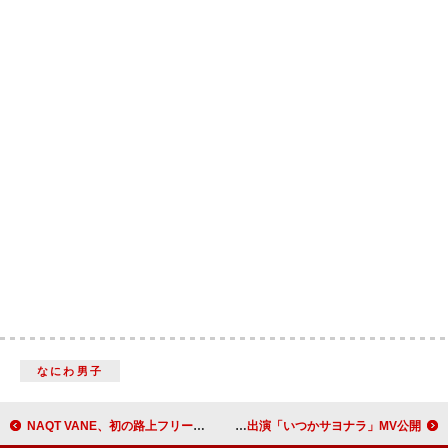
なにわ男子
NAQT VANE、初の路上フリーライブ開催発表＆「NIGHTINGALE」パフォーマンス動画公開
Sakurashimeji、板尾創路が出演「いつかサヨナラ」MV公開