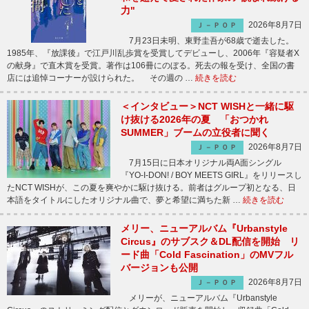
力"
2026年8月7日
Ｊ－ＰＯＰ
7月23日未明、東野圭吾が68歳で逝去した。
1985年、『放課後』で江戸川乱歩賞を受賞してデビューし、2006年『容疑者X
の献身』で直木賞を受賞。著作は106冊にのぼる。死去の報を受け、全国の書
店には追悼コーナーが設けられた。 その週の …
続きを読む
＜インタビュー＞NCT WISHと一緒に駆
け抜ける2026年の夏 「おつかれ
SUMMER」ブームの立役者に聞く
2026年8月7日
Ｊ－ＰＯＰ
7月15日に日本オリジナル両A面シングル
『YO-I-DON! / BOY MEETS GIRL』をリリースし
たNCT WISHが、この夏を爽やかに駆け抜ける。前者はグループ初となる、日
本語をタイトルにしたオリジナル曲で、夢と希望に満ちた新 …
続きを読む
メリー、ニューアルバム『Urbanstyle
Circus』のサブスク＆DL配信を開始 リ
ード曲「Cold Fascination」のMVフル
バージョンも公開
2026年8月7日
Ｊ－ＰＯＰ
メリーが、ニューアルバム『Urbanstyle