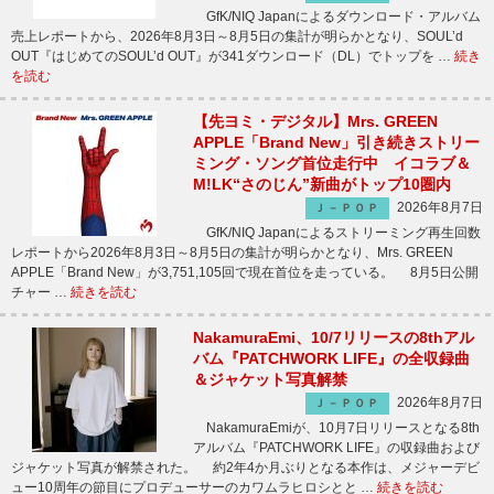
GfK/NIQ Japanによるダウンロード・アルバム
売上レポートから、2026年8月3日～8月5日の集計が明らかとなり、SOUL’d
OUT『はじめてのSOUL’d OUT』が341ダウンロード（DL）でトップを …
続き
を読む
【先ヨミ・デジタル】Mrs. GREEN
APPLE「Brand New」引き続きストリー
ミング・ソング首位走行中 イコラブ＆
M!LK“さのじん”新曲がトップ10圏内
2026年8月7日
Ｊ－ＰＯＰ
GfK/NIQ Japanによるストリーミング再生回数
レポートから2026年8月3日～8月5日の集計が明らかとなり、Mrs. GREEN
APPLE「Brand New」が3,751,105回で現在首位を走っている。 8月5日公開
チャー …
続きを読む
NakamuraEmi、10/7リリースの8thアル
バム『PATCHWORK LIFE』の全収録曲
＆ジャケット写真解禁
2026年8月7日
Ｊ－ＰＯＰ
NakamuraEmiが、10月7日リリースとなる8th
アルバム『PATCHWORK LIFE』の収録曲および
ジャケット写真が解禁された。 約2年4か月ぶりとなる本作は、メジャーデビ
ュー10周年の節目にプロデューサーのカワムラヒロシとと …
続きを読む