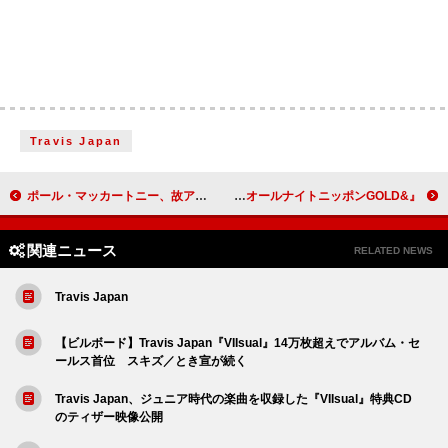
Travis Japan
ポール・マッカートニー、故アイザック・アシモフと共作し頓挫したエイリアン・ミュージカルの詳細が明かに
『&TEAMのオールナイトニッポンGOLD』12/19放送、AL『雪明かり (Yukiakari)』やプライベートの話も
関連ニュース
RELATED NEWS
Travis Japan
【ビルボード】Travis Japan『VIIsual』14万枚超えでアルバム・セ
ールス首位 スキズ／とき宣が続く
Travis Japan、ジュニア時代の楽曲を収録した『VIIsual』特典CD
のティザー映像公開