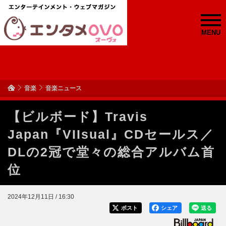
MENU
音楽
音楽ニュース
【ビルボード】Travis
Japan『VIIsual』CDセールス／
DLの2冠で堂々の総合アルバム首
位
2024年12月11日 / 16:30
ポスト
シェア
送る