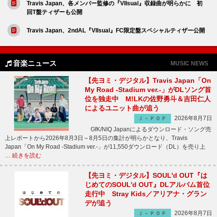
Travis Japan、各メンバー監修の『VIIsual』収録曲が明らかに 初
回T盤ティザーも公開
Travis Japan、2ndAL『VIIsual』FC限定盤スペシャルティザー公開
音楽ニュース
MUSIC NEWS
【先ヨミ・デジタル】Travis Japan「On
My Road -Stadium ver.-」がDLソング首
位を独走中 M!LKの佐野勇斗＆吉田仁人
によるユニット曲が追う
2026年8月7日
Ｊ－ＰＯＰ
GfK/NIQ Japanによるダウンロード・ソング売
上レポートから2026年8月3日～8月5日の集計が明らかとなり、Travis
Japan「On My Road -Stadium ver.-」が11,550ダウンロード（DL）を売り上
…
続きを読む
【先ヨミ・デジタル】SOUL'd OUT『は
じめてのSOUL'd OUT』DLアルバム首位
走行中 Stray Kids／アリアナ・グラン
デが追う
2026年8月7日
Ｊ－ＰＯＰ