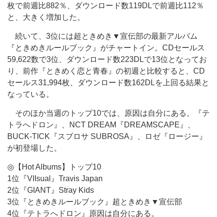
枚で前週比882％、ダウンロード数119DLで前週比112％
と、大きく増加した。
続いて、3位には超ときめき▼宣伝部の最新アルバム
『ときめきルールブック』がチャートイン。CDセールス
59,622数で3位、ダウンロード数223DLで13位となってお
り、前作『ときめく恋と青春』の初週と比較すると、CD
セールス31,994枚、ダウンロード数162DLを上回る結果と
なっている。
そのほか当週のトップ10では、原因は自分にある。『テ
トラへドロン』、NCT DREAM『DREAMSCAPE』、
BUCK-TICK『スブロサ SUBROSA』、ロゼ『ロージー』
が初登場した。
◎【Hot Albums】トップ10
1位『VIIsual』Travis Japan
2位『GIANT』Stray Kids
3位『ときめきルールブック』超ときめき▼宣伝部
4位『テトラへドロン』原因は自分にある。