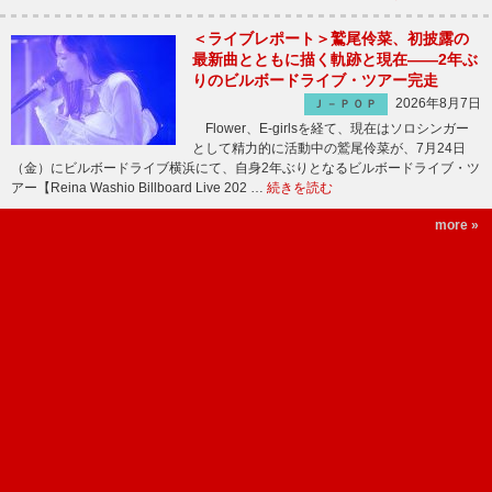
＜ライブレポート＞鷲尾伶菜、初披露の
最新曲とともに描く軌跡と現在――2年ぶ
りのビルボードライブ・ツアー完走
2026年8月7日
Ｊ－ＰＯＰ
Flower、E-girlsを経て、現在はソロシンガー
として精力的に活動中の鷲尾伶菜が、7月24日
（金）にビルボードライブ横浜にて、自身2年ぶりとなるビルボードライブ・ツ
アー【Reina Washio Billboard Live 202 …
続きを読む
more »