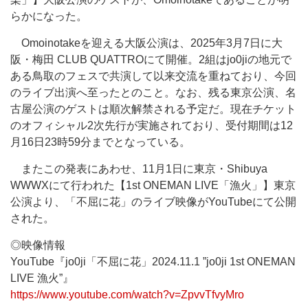
らかになった。
Omoinotakeを迎える大阪公演は、2025年3月7日に大
阪・梅田 CLUB QUATTROにて開催。2組はjo0jiの地元で
ある鳥取のフェスで共演して以来交流を重ねており、今回
のライブ出演へ至ったとのこと。なお、残る東京公演、名
古屋公演のゲストは順次解禁される予定だ。現在チケット
のオフィシャル2次先行が実施されており、受付期間は12
月16日23時59分までとなっている。
またこの発表にあわせ、11月1日に東京・Shibuya
WWWXにて行われた【1st ONEMAN LIVE「漁火」】東京
公演より、「不屈に花」のライブ映像がYouTubeにて公開
された。
◎映像情報
YouTube『jo0ji「不屈に花」2024.11.1 ”jo0ji 1st ONEMAN
LIVE 漁火”』
https://www.youtube.com/watch?v=ZpvvTfvyMro