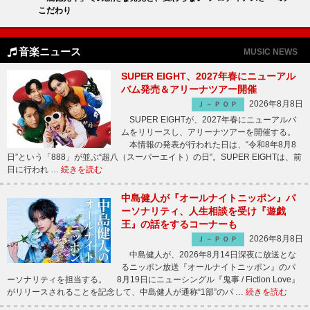
こだわり
音楽ニュース
MUSIC NEWS
SUPER EIGHT、2027年春にニューアル
バム発売＆アリーナツアー開催
2026年8月8日
Ｊ－ＰＯＰ
SUPER EIGHTが、2027年春にニューアルバ
ムをリリースし、アリーナツアーを開催する。
本情報の発表が行われた日は、“令和8年8月8
日”という「888」が並ぶ“超八（スーパーエイト）の日”。SUPER EIGHTは、前
日に行われ …
続きを読む
中島健人が『オールナイトニッポン』パ
ーソナリティ、人生相談を受け『遊戯
王』の話をするコーナーも
2026年8月8日
Ｊ－ＰＯＰ
中島健人が、2026年8月14日深夜に放送とな
るニッポン放送『オールナイトニッポン』のパ
ーソナリティを担当する。 8月19日にニューシングル『鬼事 / Fiction Love』
がリリースされることを記念して、中島健人が通称“1部”のパ …
続きを読む