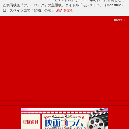
「モンストロ」は、2026年8月7日に公開となっ
た実写映画『ブルーロック』の主題歌。タイトル「モンストロ」（Monstruo）
は、スペイン語で「怪物」の意 …
続きを読む
more »