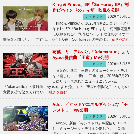
King & Prince、EP『So Honey EP』制
作ビハインドのティザー映像を公開
2026年8月8日
Ｊ－ＰＯＰ
King & Princeが、2026年9月2日にリリースと
なる1st EP『So Honey EP』より、初回限定盤B
に収録されるEP制作ビハインド映像のティザー
映像を公開した。 本作は、タイトル曲「So Honey」の中の印 …
続きを読む
葛葉、ミニアルバム『Adamantite』より
Ayase提供曲「王道」MV公開
2026年8月8日
Ｊ－ＰＯＰ
葛葉が、新曲「王道」のミュージックビデオ
を公開した。 新曲「王道」は、2026年7月29
日にリリースされたニューミニアルバム
『Adamantite』の収録曲。Ayaseによる提供曲で、“王者の苦悩”と“これからの
意思表明”が込められてい …
続きを読む
Ado、ビビッドでエネルギッシュな「モ
ンストロ」MV公開
2026年8月8日
Ｊ－ＰＯＰ
Adoが、新曲「モンストロ」を配信リリース
し、ミュージックビデオを公開した。 新曲