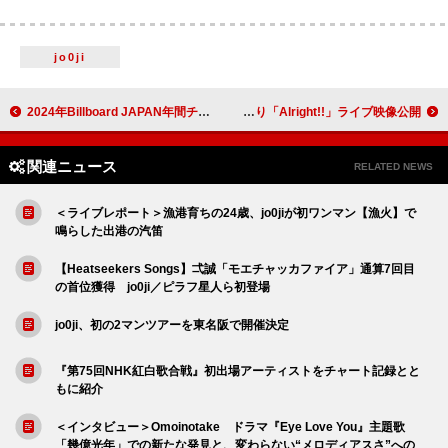
jo0ji
2024年Billboard JAPAN年間チャート発表、国／地域別チャートに台湾＆ドイツ追加、ミセス10周年“メガ”プラン発表：今週の邦楽まとめニュース
Superfly、最新映像作品より「Alright!!」ライブ映像公開
関連ニュース
RELATED NEWS
＜ライブレポート＞漁港育ちの24歳、jo0jiが初ワンマン【漁火】で
鳴らした出港の汽笛
【Heatseekers Songs】弌誠「モエチャッカファイア」通算7回目
の首位獲得 jo0ji／ピラフ星人ら初登場
jo0ji、初の2マンツアーを東名阪で開催決定
『第75回NHK紅白歌合戦』初出場アーティストをチャート記録とと
もに紹介
＜インタビュー＞Omoinotake ドラマ『Eye Love You』主題歌
「幾億光年」での新たな発見と、変わらない“メロディアスさ”への