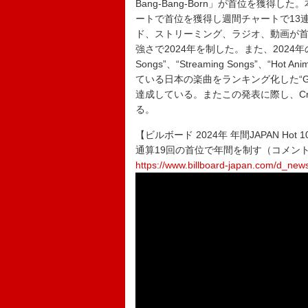
Bang-Bang-Born」が首位を獲得
ートで首位を獲得し週間チャートで13
ド、ストリーミング、ラジオ、動画が首
強さで2024年を制した。また、2024年の年間
Songs”、“Streaming Songs”、“Hot 
ている日本の楽曲をランキング化した“Global
達成している。またこの発表に際し、Cre
る。
【ビルボード 2024年 年間JAPAN Hot 10
通算19回の首位で年間を制す（コメン
https://www.billboard-japan.com/d_new