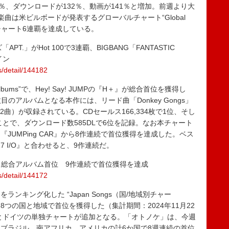
％、ダウンロードが132％、動画が141％と増加。前週より大
曲は米ビルボードが発表するグローバルチャート“Global
チャート6連覇を達成している。
T.」がHot 100で3連覇、BIGBANG「FANTASTIC
イン
s/detail/144182
ums”で、Hey! Say! JUMPの『H＋』が総合首位を獲得し
11枚目のアルバムとなる本作には、リード曲「Donkey Gongs」
12曲）が収録されている。CDセールス166,334枚で1位、そし
ことで、ダウンロード数585DLで6位を記録。なお本チャート
JUMPing CAR』から8作連続で首位獲得を達成した。ベス
-2017 I/O』と合わせると、9作連続だ。
『H＋』総合アルバム首位 9作連続で首位獲得を達成
s/detail/144172
キング化した “Japan Songs（国/地域別チャー
」が、8つの国と地域で首位を獲得した（集計期間：2024年11月22
湾とドイツの単独チャートが追加となる。「オトノケ」は、今週
ブラジル、南アフリカ、アメリカの計6か国で8週連続の首位