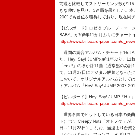
前週と比較してストリーミング数が115
きな伸びを見せ、3連覇を果たした。本楽
200”でも首位を獲得しており、現在同
【ビルボード】ロゼ & ブルーノ・マーズ「AP
BABY」が約6年11か月ぶりにチャート
https://www.billboard-japan.com/d_new
週間の総合アルバム・チャート“Hot Alb
た。Hey! Say! JUMPの約1年ぶり、
「eek!!」のほか計11曲（通常盤のみ計
て、11月27日にデジタル解禁となった
において、オリジナルアルバムとしては『
トアルバム『Hey! Say! JUMP 2007
【ビルボード】Hey! Say! JUMP
https://www.billboard-japan.com/d_new
世界各国でヒットしている日本の楽曲をラン
ト）”で、Creepy Nuts「オトノケ
日～11月28日）。なお、当週より台
はシンガポール、フランス、イギリス、