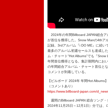
2024年の年間Billboard JAPAN総合
が首位を獲得した。Snow Manの4thア
記録。3rdアルバム『i DO ME』
最多のアルバム初週セールスも達成した。Snow
ム・チャート“Hot Albums”でも『S
年間首位獲得となる。集計期間内におい
の年間総合アルバム・チャート首位となっ
コメントが到着している。
【ビルボード 2024年 年間Hot Alb
（コメントあり）
https://www.billboard-japan.com/d_new
週間のBillboard JAPAN 総合ソング
2024年11月25日～12月1日）分では