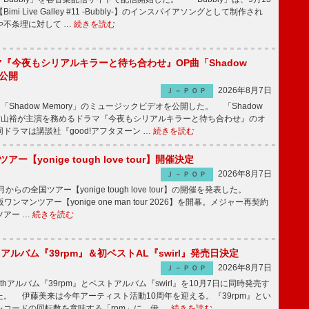
mi Live Galley #11 -Bubbly-】のインスパイアソングとして制作され
や不条理に対して …
続きを読む
ラマ『今夜もシリアルキラーと待ち合わせ』OP曲「Shadow
V公開
2026年8月7日
Ｊ－ＰＯＰ
「Shadow Memory」のミュージックビデオを公開した。 「Shadow
、横山裕が主演を務めるドラマ『今夜もシリアルキラーと待ち合わせ』のオ
ドラマは講談社『good!アフタヌーン …
続きを読む
ツアー【yonige tough love tour】開催決定
2026年8月7日
Ｊ－ＰＯＰ
月からの全国ツアー【yonige tough love tour】の開催を発表した。
阪ワンマンツアー【yonige one man tour 2026】を開幕。メジャー再契約
ツアー …
続きを読む
hアルバム『39rpm』＆初ベストAL『swirl』発売日決定
2026年8月7日
Ｊ－ＰＯＰ
hアルバム『39rpm』とベストアルバム『swirl』を10月7日に同時発売す
。 伊藤美来は今年アーティスト活動10周年を迎える。『39rpm』とい
コードの回転数を意味する「rpm」に、伊 …
続きを読む