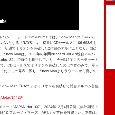
アルバム・チャート“Hot Albums”では、Snow Manの『RAYS』
ルバムとなる『RAYS』は、初週にCDセールス1,106,693枚を
に続いて、初週でミリオンを突破した2作目のアルバムとなり、自己
 Manは、2022年の年間Billboard JAPAN総合アルバ
now Labo. S2』で首位を獲得しており、今回は2度目の当チャート
て、CDセールスでミリオンを突破したのは本作のみで、堂々
た。この発表に際し、Snow Manよりラウールから喜びの
ums】Snow Man『RAYS』がミリオンを突破して総合アルバム首位
s/detail/144284
・チャート“JAPAN Hot 100”、2024年12月4日公開（集計期間：
、ロゼ & ブルーノ・マーズ「APT.」が首位を獲得した。本作は、