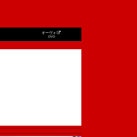
オーヴォ
OVO