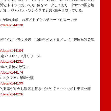
湾とドイツにおいても1位をマークしており、計8つの国と地
バル・ジャパン・ソングスでも8連覇を達成している。
トノケ」が8冠達成 台湾／ドイツのチャートがローンチ
s/detail/144238
E、10周年“メガ”プラン発表 10周年ベスト盤／ロゴ／韓国単独公演
s/detail/144104
/ Sailing』2月リリース
s/detail/144231
今年で最後の放送に
s/detail/144174
身初のスタジアム単独公演
s/detail/144199
的要素が融合し観客を惹きつけた【“Memories”】東京公演
s/detail/144226