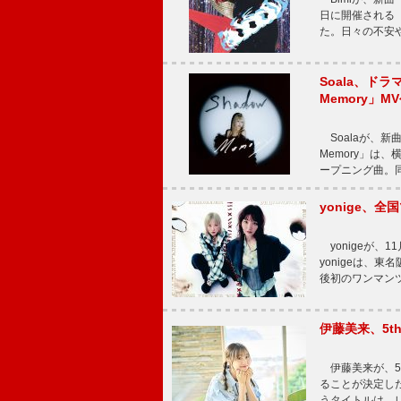
日に開催される【Bi
た。日々の不安
Soala、ド
Memory」M
Soalaが、新曲
Memory」は
ープニング曲。同
yonige、全国
yonigeが、11
yonigeは、東名
後初のワンマン
伊藤美来、5t
伊藤美来が、5t
ることが決定した
うタイトルは、レ