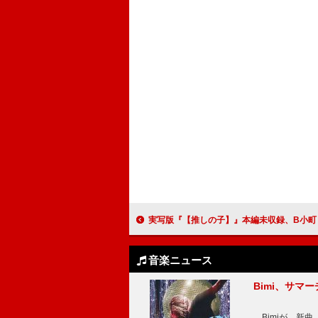
実写版『【推しの子】』本編未収録、B小町「サインはB」ライブパフォー
音楽ニュース
Bimi、サマ
Bimiが、新曲「