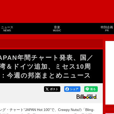
ニュース
音楽
特別企画
NEWS
MUSIC
PR
rd JAPAN年間チャート発表、国／
湾＆ドイツ追加、ミセス10周
表：今週の邦楽まとめニュース
ポスト
シェア
送る
グ・チャート“JAPAN Hot 100”で、Creepy Nutsの「Bling-