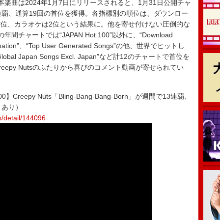
した。本楽曲は2024年1月7日にリリースされると、1月31日公開チャ
連覇、通算19回の首位を獲得。各指標別の順位は、ダウンロー
位、カラオケは2位という結果に。他を寄せ付けない圧倒的な
チャートでは“JAPAN Hot 100”以外に、“Download
Animation”、“Top User Generated Songs”の他、世界でヒットし
 Japan Songs Excl. Japan”など計12のチャートで首位を
epy Nutsのふたりから喜びのコメント動画が寄せられてい
0】Creepy Nuts「Bling-Bang-Bang-Born」が週間で13連覇、
トあり）
s/detail/144096