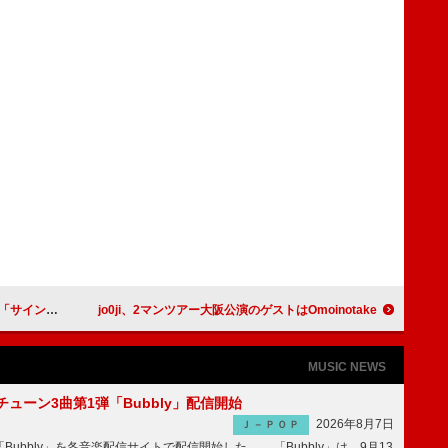
マンス映像公開
jo0ji、2マンツアー大阪公演のゲストはOmoinotake
MUSIC NEWS
ーチューン3曲第1弾「Bubbly」配信開始
2026年8月7日
Ｊ－ＰＯＰ
Bubbly」を各音楽配信サイトで配信開始した。 「Bubbly」は、9月13