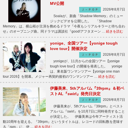
MV公開
2026年8月7日
Ｊ－ＰＯＰ
Soalaが、新曲「Shadow Memory」のミュー
ジックビデオを公開した。 「Shadow
Memory」は、横山裕が主演を務めるドラマ『今夜もシリアルキラーと待ち合わ
せ』のオープニング曲。同ドラマは講談社『good!アフタヌーン …
続きを読む
yonige、全国ツアー【yonige tough
love tour】開催決定
2026年8月7日
Ｊ－ＰＯＰ
yonigeが、11月からの全国ツアー【yonige
tough love tour】の開催を発表した。 yonige
は、東名阪ワンマンツアー【yonige one man
tour 2026】を開幕。メジャー再契約後初のワンマンツアー …
続きを読む
伊藤美来、5thアルバム『39rpm』＆初ベ
ストAL『swirl』発売日決定
2026年8月7日
Ｊ－ＰＯＰ
伊藤美来が、5thアルバム『39rpm』とベスト
アルバム『swirl』を10月7日に同時発売すること
が決定した。 伊藤美来は今年アーティスト活
動10周年を迎える。『39rpm』というタイトルは、レコードの回転数を意味す
る「rpm」に、伊 …
続きを読む