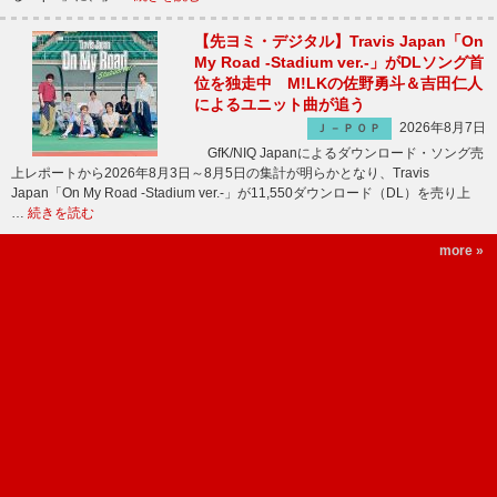
【先ヨミ・デジタル】Travis Japan「On
My Road -Stadium ver.-」がDLソング首
位を独走中 M!LKの佐野勇斗＆吉田仁人
によるユニット曲が追う
2026年8月7日
Ｊ－ＰＯＰ
GfK/NIQ Japanによるダウンロード・ソング売
上レポートから2026年8月3日～8月5日の集計が明らかとなり、Travis
Japan「On My Road -Stadium ver.-」が11,550ダウンロード（DL）を売り上
…
続きを読む
more »