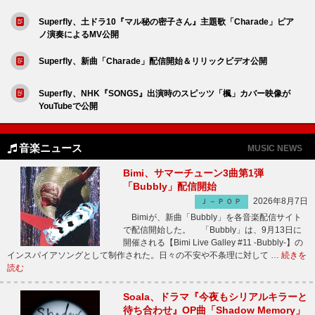
Superfly、土ドラ10『マル秘の密子さん』主題歌「Charade」ピア
ノ演奏によるMV公開
Superfly、新曲「Charade」配信開始＆リリックビデオ公開
Superfly、NHK『SONGS』出演時のスピッツ「楓」カバー映像が
YouTubeで公開
音楽ニュース
MUSIC NEWS
Bimi、サマーチューン3曲第1弾
「Bubbly」配信開始
2026年8月7日
Ｊ－ＰＯＰ
Bimiが、新曲「Bubbly」を各音楽配信サイト
で配信開始した。 「Bubbly」は、9月13日に
開催される【Bimi Live Galley #11 -Bubbly-】の
インスパイアソングとして制作された。日々の不安や不条理に対して …
続きを
読む
Soala、ドラマ『今夜もシリアルキラーと
待ち合わせ』OP曲「Shadow Memory」