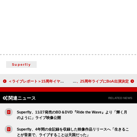
Superfly
＜ライブレポート＞15周年イヤーを目前に控えるmiwa、特別な編成で魅せた進化と原点――ビルボードライブ・ツアー【miwa CLASSIC】
Crystal Kay、25周年ライブにBoA出演決定
関連ニュース
RELATED NEWS
Superfly、11/27発売のBD＆DVD『Ride the Wave』より「輝く月
のように」ライブ映像公開
Superfly、4年間の全記録を収録した映像作品リリースへ「生きるこ
とが音楽で、ライブすることは天国だった」