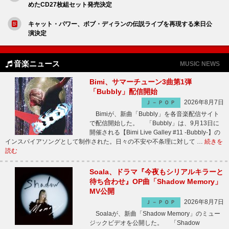
めたCD27枚組セット発売決定
キャット・パワー、ボブ・ディランの伝説ライブを再現する来日公
演決定
音楽ニュース
MUSIC NEWS
Bimi、サマーチューン3曲第1弾
「Bubbly」配信開始
2026年8月7日
Ｊ－ＰＯＰ
Bimiが、新曲「Bubbly」を各音楽配信サイト
で配信開始した。 「Bubbly」は、9月13日に
開催される【Bimi Live Galley #11 -Bubbly-】の
インスパイアソングとして制作された。日々の不安や不条理に対して …
続きを
読む
Soala、ドラマ『今夜もシリアルキラーと
待ち合わせ』OP曲「Shadow Memory」
MV公開
2026年8月7日
Ｊ－ＰＯＰ
Soalaが、新曲「Shadow Memory」のミュー
ジックビデオを公開した。 「Shadow