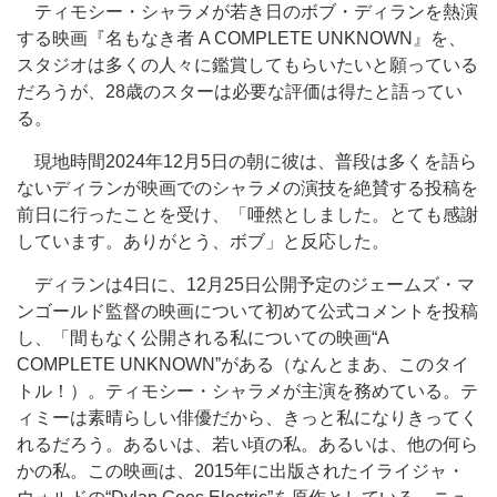
ティモシー・シャラメが若き日のボブ・ディランを熱演
する映画『名もなき者 A COMPLETE UNKNOWN』を、
スタジオは多くの人々に鑑賞してもらいたいと願っている
だろうが、28歳のスターは必要な評価は得たと語ってい
る。
現地時間2024年12月5日の朝に彼は、普段は多くを語ら
ないディランが映画でのシャラメの演技を絶賛する投稿を
前日に行ったことを受け、「唖然としました。とても感謝
しています。ありがとう、ボブ」と反応した。
ディランは4日に、12月25日公開予定のジェームズ・マ
ンゴールド監督の映画について初めて公式コメントを投稿
し、「間もなく公開される私についての映画“A
COMPLETE UNKNOWN”がある（なんとまあ、このタイ
トル！）。ティモシー・シャラメが主演を務めている。テ
ィミーは素晴らしい俳優だから、きっと私になりきってく
れるだろう。あるいは、若い頃の私。あるいは、他の何ら
かの私。この映画は、2015年に出版されたイライジャ・