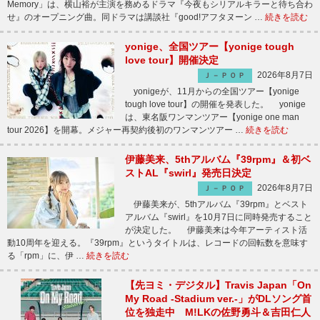
Memory」は、横山裕が主演を務めるドラマ『今夜もシリアルキラーと待ち合わ
せ』のオープニング曲。同ドラマは講談社『good!アフタヌーン …
続きを読む
yonige、全国ツアー【yonige tough
love tour】開催決定
2026年8月7日
Ｊ－ＰＯＰ
yonigeが、11月からの全国ツアー【yonige
tough love tour】の開催を発表した。 yonige
は、東名阪ワンマンツアー【yonige one man
tour 2026】を開幕。メジャー再契約後初のワンマンツアー …
続きを読む
伊藤美来、5thアルバム『39rpm』＆初ベ
ストAL『swirl』発売日決定
2026年8月7日
Ｊ－ＰＯＰ
伊藤美来が、5thアルバム『39rpm』とベスト
アルバム『swirl』を10月7日に同時発売すること
が決定した。 伊藤美来は今年アーティスト活
動10周年を迎える。『39rpm』というタイトルは、レコードの回転数を意味す
る「rpm」に、伊 …
続きを読む
【先ヨミ・デジタル】Travis Japan「On
My Road -Stadium ver.-」がDLソング首
位を独走中 M!LKの佐野勇斗＆吉田仁人