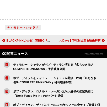
ティモシー・シャラメ
BLACKPINKのロゼ、英BBC『Live Lounge』でワム！の名曲をカバー
生田絵梨花、JRA×地方競馬がコラボ【KEIBAカラフルDays】TVCM出演＆映像解禁
関連ニュース
RELATED NEWS
ティモシー・シャラメがボブ・ディラン演じる『名もなき者/A
COMPLETE UNKNOWN』予告映像公開
ボブ・ディランをティモシー・シャラメが熱演、映画『名もなき
者/A COMPLETE UNKNOWN』特報映像解禁
ボブ・ディラン、ロナルド・レーガン元米大統領の伝記映画に
「Don't Fence Me In」のカバーを提供
ボブ・ディラン、ザ・バンドとの1974年ツアーの全ライブ音源を収