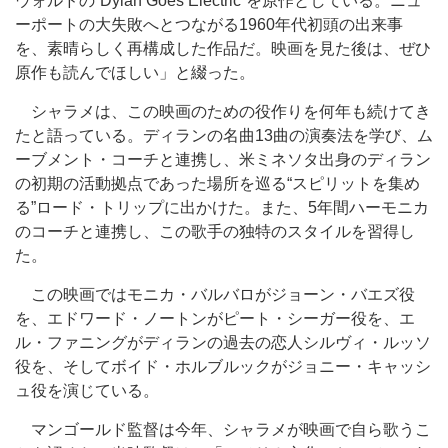
ウォルドの“Dylan Goes Electric”を原作としている。ニュ
ーポートの大失敗へとつながる1960年代初頭の出来事
を、素晴らしく再構成した作品だ。映画を見た後は、ぜひ
原作も読んでほしい」と綴った。
シャラメは、この映画のための役作りを何年も続けてき
たと語っている。ディランの名曲13曲の演奏法を学び、ム
ーブメント・コーチと連携し、米ミネソタ出身のディラン
の初期の活動拠点であった場所を巡る“スピリットを集め
る”ロード・トリップに出かけた。また、5年間ハーモニカ
のコーチと連携し、この歌手の独特のスタイルを習得し
た。
この映画ではモニカ・バルバロがジョーン・バエズ役
を、エドワード・ノートンがピート・シーガー役を、エ
ル・ファニングがディランの過去の恋人シルヴィ・ルッソ
役を、そしてボイド・ホルブルックがジョニー・キャッシ
ュ役を演じている。
マンゴールド監督は今年、シャラメが映画で自ら歌うこ