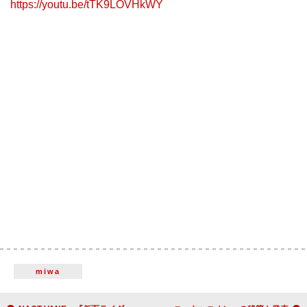
https://youtu.be/tTK9LOVHkWY
miwa