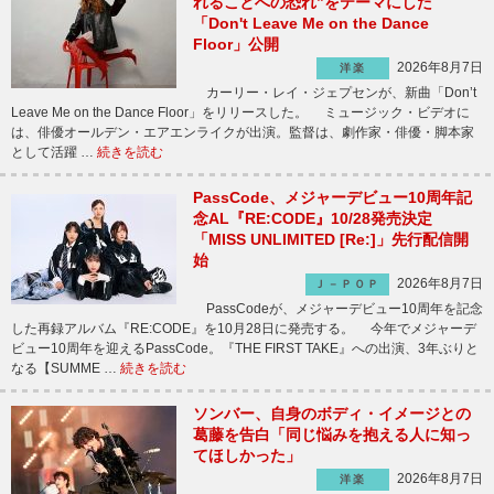
れることへの恐れ”をテーマにした
「Don't Leave Me on the Dance
Floor」公開
2026年8月7日
洋楽
カーリー・レイ・ジェプセンが、新曲「Don’t
Leave Me on the Dance Floor」をリリースした。 ミュージック・ビデオに
は、俳優オールデン・エアエンライクが出演。監督は、劇作家・俳優・脚本家
として活躍 …
続きを読む
PassCode、メジャーデビュー10周年記
念AL『RE:CODE』10/28発売決定
「MISS UNLIMITED [Re:]」先行配信開
始
2026年8月7日
Ｊ－ＰＯＰ
PassCodeが、メジャーデビュー10周年を記念
した再録アルバム『RE:CODE』を10月28日に発売する。 今年でメジャーデ
ビュー10周年を迎えるPassCode。『THE FIRST TAKE』への出演、3年ぶりと
なる【SUMME …
続きを読む
ソンバー、自身のボディ・イメージとの
葛藤を告白「同じ悩みを抱える人に知っ
てほしかった」
2026年8月7日
洋楽