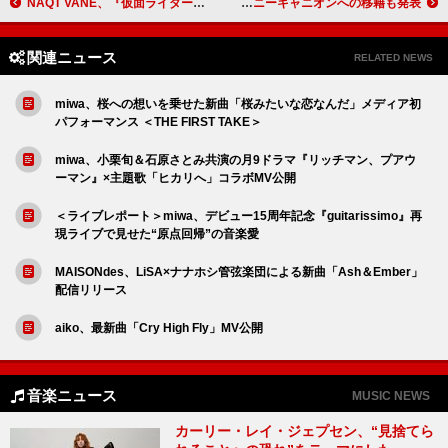
NAQT VANE、『仮面ライダーゼッツ』主題歌「VISIONS」ダンスプラクティス映像を公開
KOTORI、過去最大規模の全国ワンマンツアーへ ポニーキャニオンへの移籍も発表
関連ニュース
RELATED NEWS
miwa、桜への想いを乗せた新曲「桜みたいな恋なんだ」メディア初
パフォーマンス ＜THE FIRST TAKE＞
miwa、小栗旬＆石原さとみ共演の月9ドラマ『リッチマン、プアウ
ーマン』×主題歌「ヒカリへ」コラボMV公開
＜ライブレポート＞miwa、デビュー15周年記念『guitarissimo』再
現ライブで見せた“原点回帰”の音楽愛
MAISONdes、LiSA×ナナホシ管弦楽団による新曲「Ash＆Ember」
配信リリース
aiko、最新曲「Cry High Fly」MV公開
音楽ニュース
MUSIC NEWS
カーリー・レイ・ジェプセン、“見捨てら