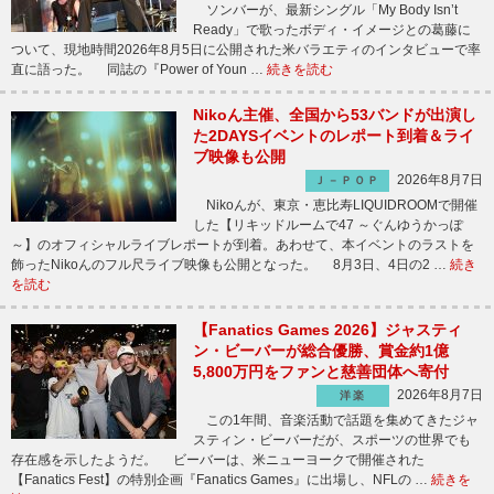
ソンバーが、最新シングル「My Body Isn’t
Ready」で歌ったボディ・イメージとの葛藤に
ついて、現地時間2026年8月5日に公開された米バラエティのインタビューで率
直に語った。 同誌の『Power of Youn …
続きを読む
Nikoん主催、全国から53バンドが出演し
た2DAYSイベントのレポート到着＆ライ
ブ映像も公開
2026年8月7日
Ｊ－ＰＯＰ
Nikoんが、東京・恵比寿LIQUIDROOMで開催
した【リキッドルームで47 ～ぐんゆうかっぽ
～】のオフィシャルライブレポートが到着。あわせて、本イベントのラストを
飾ったNikoんのフル尺ライブ映像も公開となった。 8月3日、4日の2 …
続き
を読む
【Fanatics Games 2026】ジャスティ
ン・ビーバーが総合優勝、賞金約1億
5,800万円をファンと慈善団体へ寄付
2026年8月7日
洋楽
この1年間、音楽活動で話題を集めてきたジャ
スティン・ビーバーだが、スポーツの世界でも
存在感を示したようだ。 ビーバーは、米ニューヨークで開催された
【Fanatics Fest】の特別企画『Fanatics Games』に出場し、NFLの …
続きを