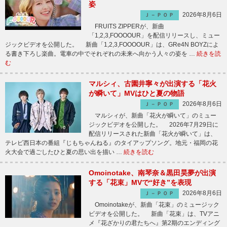
姿
2026年8月6日
Ｊ－ＰＯＰ
FRUITS ZIPPERが、新曲
「1,2,3,FOOOOUR」を配信リリースし、ミュー
ジックビデオを公開した。 新曲「1,2,3,FOOOOUR」は、GRe4N BOYZによ
る書き下ろし楽曲。電車の中でそれぞれの未来へ向かう人々の姿を …
続きを読
む
マルシィ、古園井寧々が出演する「花火
が瞬いて」MVはひと夏の物語
2026年8月6日
Ｊ－ＰＯＰ
マルシィが、新曲「花火が瞬いて」のミュー
ジックビデオを公開した。 2026年7月29日に
配信リリースされた新曲「花火が瞬いて」は、
テレビ西日本の番組『じもちゃんねる』のタイアップソング。地元・福岡の花
火大会で過ごしたひと夏の思い出を描い …
続きを読む
Omoinotake、南琴奈＆黒田昊夢が出演
する「花束」MVで“好き”を表現
2026年8月6日
Ｊ－ＰＯＰ
Omoinotakeが、新曲「花束」のミュージック
ビデオを公開した。 新曲「花束」は、TVアニ
メ『花ざかりの君たちへ』第2期のエンディング