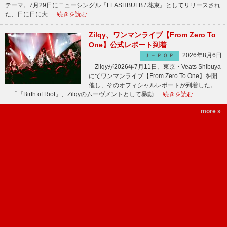
テーマ。7月29日にニューシングル『FLASHBULB / 花束』としてリリースされ
た、日に日に大 …
続きを読む
Zilqy、ワンマンライブ【From Zero To
One】公式レポート到着
2026年8月6日
Ｊ－ＰＯＰ
Zilqyが2026年7月11日、東京・Veats Shibuya
にてワンマンライブ【From Zero To One】を開
催し、そのオフィシャルレポートが到着した。
「『Birth of Riot』、Zilqyのムーヴメントとして暴動 …
続きを読む
more »