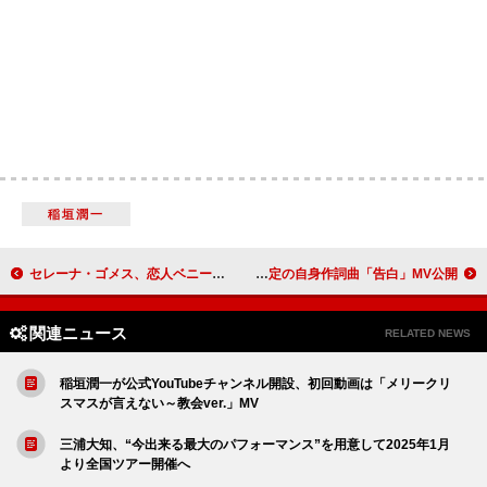
稲垣潤一
セレーナ・ゴメス、恋人ベニー・ブランコが“最もセクシーな男性”の一人に選ばれたことに反応
芹澤 優（i☆Ris）、TBS系『ひるおび』12月EDテーマ決定の自身作詞曲「告白」MV公開
関連ニュース
RELATED NEWS
稲垣潤一が公式YouTubeチャンネル開設、初回動画は「メリークリ
スマスが言えない～教会ver.」MV
三浦大知、“今出来る最大のパフォーマンス”を用意して2025年1月
より全国ツアー開催へ