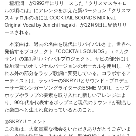
稲垣潤一が1992年にリリースした「クリスマスキャロ
ルの頃には」にアレンジを加えた新バージョン「クリスマ
スキャロルの頃には COCKTAIL SOUNDS MIX feat.
Original Vocal by Junichi Inagaki」が12月9日に配信リリ
ースされる。
本楽曲は、過去の名曲を現代にリバイバルさせ、世界へ
発信するプロジェクト『COCKTAIL SOUNDS』（＃カク
サン）の第1弾リバイバルプロジェクト。サビの部分には
稲垣潤一のオリジナルバージョンのボーカルを使用し、そ
れ以外の部分をラップ歌詞に変更している。コラボするア
ーティストは、ラッパーのSKRYUとサウンド・プロデュ
ーサー兼シンガーソングライターのESME MORI。ヒップ
ホップやラップの要素を取り入れた新しいアレンジによ
り、90年代を代表するポップスと現代のサウンドが融合し
た楽曲へと生まれ変わっているとのこと。
◎SKRYU コメント
この度は、大変貴重な機会をいただきありがとうございま