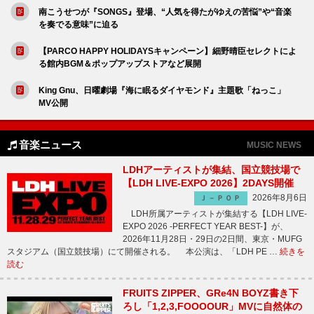
南こうせつが『SONGS』登場、“人気を得たがゆえの苦悩”や“音楽
を奏でる意味”に迫る
【PARCO HAPPY HOLIDAYSキャンペーン】細野晴臣セレクトによ
る館内BGM＆ポップアップストアなど展開
King Gnu、日曜劇場『海に眠るダイヤモンド』主題歌「ねっこ」
MV公開
音楽ニュース
MUSIC NEWS
LDHアーティストが集結、国立競技場で
【LDH LIVE-EXPO 2026】2DAYS開催
2026年8月6日
Ｊ－ＰＯＰ
LDH所属アーティストが集結する【LDH LIVE-
EXPO 2026 -PERFECT YEAR BEST-】が、
2026年11月28日・29日の2日間、東京・MUFG
スタジアム（国立競技場）にて開催される。 本公演は、「LDH PE …
続きを
読む
FRUITS ZIPPER、GRe4N BOYZ書き下
ろし「1,2,3,FOOOOUR」MVに自然体の