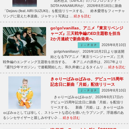
花村想太（Da-iCE）のソロプロジェクト・
SOTA HANAMURAが、2026年8月18日に新曲
「Dejavu (feat. AIRI SUZUKI)」を配信リリースする。 鈴木愛理をフィーチャ
リングに迎えた本楽曲。ジャケット写真は …
続きを読む
go!go!vanillas、アニメ『東京リベンジ
ャーズ』三天戦争編のED主題歌を担当
2か月連続で新曲発表へ
2026年8月10日
Ｊ－ＰＯＰ
go!go!vanillasが、2026年10月2日より放送開
始となるTVアニメ『東京リベンジャーズ』三天
戦争編のエンディング主題歌を担当する。 本アニメの原作は、2017年より
『週刊少年マガジン』で連載開始した、和久井健によるタイムリ …
続きを読む
きゃりーぱみゅぱみゅ、デビュー15周年
記念日に新曲「月姫」配信リリース
2026年8月10日
Ｊ－ＰＯＰ
きゃりーぱみゅぱみゅが、2026年8月17日の
デビュー15周年記念日に新曲「月姫」を配信リ
リースする。 新曲「月姫」は、きゃりーぱみ
ゅぱみゅとしては珍しく、ストレートな恋心を描いたラブソング。浮遊感のあ
るシンセサイザーと親しみやすいJ- …
続きを読む