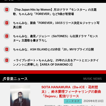
【Top Japan Hits by Women】月10ドラマ『モンスター』の主題
歌、ちゃんみな「FOREVER」など9曲が初登場
ちゃんみな、新曲「FOREVER」10/15リリース決定＆ジャケット写
真公開
ちゃんみな、趣里／ジェシー（SixTONES）ら出演ドラマ『モンス
ター』主題歌を書き下ろし
ちゃんみな、ASH ISLANDとの2作目「20」MVサプライズ公開
＜ライブレポート＞ちゃんみな、25年の人生をアートとエンタテイ
ンメントに昇華した【AREA OF DIAMOND 2】
音楽ニュース
MUSIC NEWS
SOTA HANAMURA（Da-iCE・花村想
太）、鈴木愛理フィーチャリングの新曲
「Dejavu」配信リリース
2026年8月10日
Ｊ－ＰＯＰ