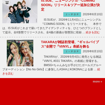
IS:SUE、ニューシングル『COMING
SOON』リリース＆ツアー追加公演が決
定
2026年8月10日
Ｊ－ＰＯＰ
IS:SUEが、2026年11月4日にニューシングル
『COMING SOON』をリリースする。 本作で
は、IS:SUEがこれまで築いてきたアイデンティティを、ひとつのブランドとし
て提示。全8形態でリリースされ、全4曲の新曲が形態別に収録 …
続きを読む
TAKARAが雑誌初登場、“ギャルバイブ
ス”全開で『VI/NYL』表紙を飾る
2026年8月10日
Ｊ－ＰＯＰ
TAKARAが、2026年9月4日に発売となる雑誌
『VI/NYL #031 TAKARA』の表紙に登場する。
BMSG×ちゃんみなが手がけたガールズグルー
プオーディション【No No Girls】に参加したASHAとKOKONAによる新 …
続
きを読む
more »