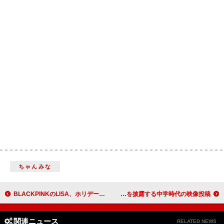
ちゃんみな
BLACKPINKのLISA、ホリデー・シーズンに向けて「Moonlit Floor (Kiss Me)」のサンタ・ベイビー・リミックス公開
タイラー・ザ・クリエイター、オマリオンの曲でダンスを披露する中学時代の映像投稿
関連ニュース
RELATED NEWS