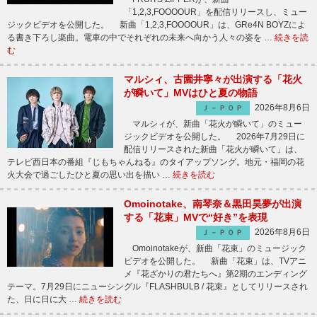
「1,2,3,FOOOOUR」を配信リリースし、ミュー
ジックビデオを公開した。 新曲「1,2,3,FOOOOUR」は、GRe4N BOYZによ
る書き下ろし楽曲。電車の中でそれぞれの未来へ向かう人々の姿を …
続きを読
む
マルシィ、古園井寧々が出演する「花火
が瞬いて」MVはひと夏の物語
2026年8月6日
Ｊ－ＰＯＰ
マルシィが、新曲「花火が瞬いて」のミュー
ジックビデオを公開した。 2026年7月29日に
配信リリースされた新曲「花火が瞬いて」は、
テレビ西日本の番組『じもちゃんねる』のタイアップソング。地元・福岡の花
火大会で過ごしたひと夏の思い出を描い …
続きを読む
Omoinotake、南琴奈＆黒田昊夢が出演
する「花束」MVで“好き”を表現
2026年8月6日
Ｊ－ＰＯＰ
Omoinotakeが、新曲「花束」のミュージック
ビデオを公開した。 新曲「花束」は、TVアニ
メ『花ざかりの君たちへ』第2期のエンディング
テーマ。7月29日にニューシングル『FLASHBULB / 花束』としてリリースされ
た、日に日に大 …
続きを読む