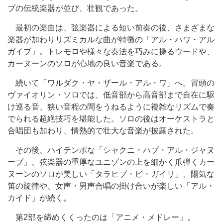
ブの伝統楽器が並び、壮観であった。
最初の楽曲は、弦楽器による短い前奏の後、さまざまな
楽器が加わりリズミカルな曲が特徴の「アル・ハワ・アル
ガイブ」。トレモロや様々な奏法を巧みに操るウードや、
カーヌーンのソロが心地の良い音楽である。
続いて「ワルダク・ヤ・ザール・アル・ワ」へ。冒頭の
ヴァイオリン・ソロでは、低音部から高音部まで自在に駆
け巡る音、狭い音程の間をうねるように複雑なリズムで奏
でられる超絶技巧を堪能した。ソロの後はオーケストラと
合唱団も加わり、情熱的で壮大な音楽が披露された。
その後、ハイテンポな「シャクニ・ハブ・アル・ジャヌ
ーブ」、弦楽器の重厚なユニゾンの上を細かく爪弾くカー
ヌーンのソロが美しい「タラヒブ・ビ・ガイリ」、陽気な
笛の旋律や、女声・男声合唱の掛け合いが楽しい「アル・
カイド」が続く。
第2部を締めくくったのは「アニメ・メドレー」。