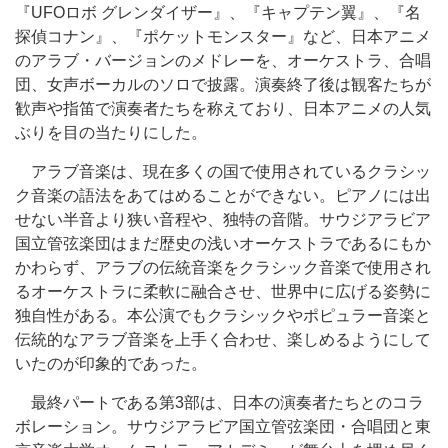
『UFOロボ グレンダイザー』、『キャプテン翼』、『名
探偵コナン』、『ポケットモンスター』など、日本アニメ
のアラブ・バージョンのメドレーを、オーケストラ、合唱
団、女声ボーカルのソロで披露。演奏終了後は観客たちが
歓声や指笛で演奏者たちを称えており、日本アニメの人気
ぶりを目の当たりにした。
アラブ音楽は、現在多くの国で使用されているクラシッ
ク音楽の語法をあてはめることができない。ピアノには出
せない半音より狭い音程や、独特の音階。サウジアラビア
国立管弦楽団はまだ歴史の浅いオーケストラであるにもか
かわらず、アラブの伝統音楽をクラシック音楽で使用され
るオーケストラに柔軟に融合させ、世界中に広げる姿勢に
独自性がある。本公演でもクラシックやポピュラー音楽と
伝統的なアラブ音楽を上手く合わせ、楽しめるようにして
いたのが印象的であった。
最終パートである第3部は、日本の演奏者たちとのコラ
ボレーション。サウジアラビア国立管弦楽団・合唱団と東