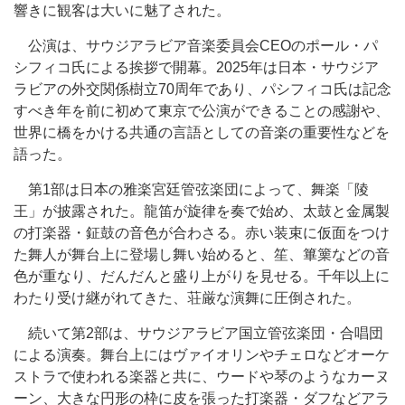
響きに観客は大いに魅了された。
公演は、サウジアラビア音楽委員会CEOのポール・パ
シフィコ氏による挨拶で開幕。2025年は日本・サウジア
ラビアの外交関係樹立70周年であり、パシフィコ氏は記念
すべき年を前に初めて東京で公演ができることの感謝や、
世界に橋をかける共通の言語としての音楽の重要性などを
語った。
第1部は日本の雅楽宮廷管弦楽団によって、舞楽「陵
王」が披露された。龍笛が旋律を奏で始め、太鼓と金属製
の打楽器・鉦鼓の音色が合わさる。赤い装束に仮面をつけ
た舞人が舞台上に登場し舞い始めると、笙、篳篥などの音
色が重なり、だんだんと盛り上がりを見せる。千年以上に
わたり受け継がれてきた、荘厳な演舞に圧倒された。
続いて第2部は、サウジアラビア国立管弦楽団・合唱団
による演奏。舞台上にはヴァイオリンやチェロなどオーケ
ストラで使われる楽器と共に、ウードや琴のようなカーヌ
ーン、大きな円形の枠に皮を張った打楽器・ダフなどアラ