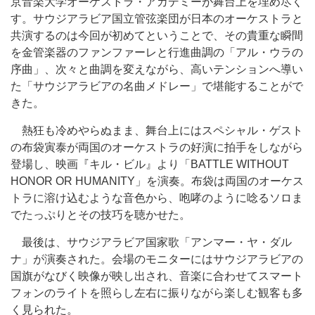
京音楽大学オーケストラ・アカデミーが舞台上を埋め尽く
す。サウジアラビア国立管弦楽団が日本のオーケストラと
共演するのは今回が初めてということで、その貴重な瞬間
を金管楽器のファンファーレと行進曲調の「アル・ウラの
序曲」、次々と曲調を変えながら、高いテンションへ導い
た「サウジアラビアの名曲メドレー」で堪能することがで
きた。
熱狂も冷めやらぬまま、舞台上にはスペシャル・ゲスト
の布袋寅泰が両国のオーケストラの好演に拍手をしながら
登場し、映画『キル・ビル』より「BATTLE WITHOUT
HONOR OR HUMANITY」を演奏。布袋は両国のオーケス
トラに溶け込むような音色から、咆哮のように唸るソロま
でたっぷりとその技巧を聴かせた。
最後は、サウジアラビア国家歌「アンマー・ヤ・ダル
ナ」が演奏された。会場のモニターにはサウジアラビアの
国旗がなびく映像が映し出され、音楽に合わせてスマート
フォンのライトを照らし左右に振りながら楽しむ観客も多
く見られた。