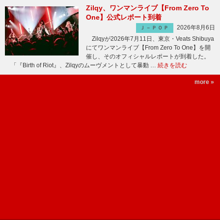
Zilqy、ワンマンライブ【From Zero To
One】公式レポート到着
2026年8月6日
Ｊ－ＰＯＰ
Zilqyが2026年7月11日、東京・Veats Shibuya
にてワンマンライブ【From Zero To One】を開
催し、そのオフィシャルレポートが到着した。
「『Birth of Riot』、Zilqyのムーヴメントとして暴動 …
続きを読む
more »