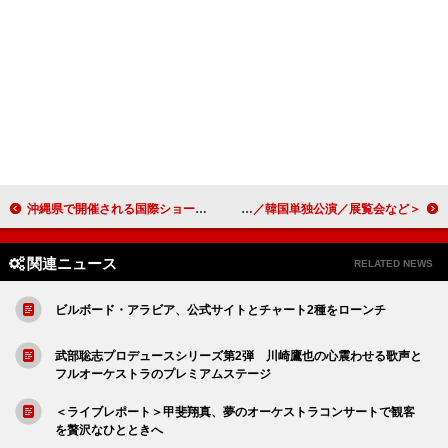
沖縄県で開催される国際ショーケース【Music Lane Festival】の第三弾出演者が発表
＜レポート＞Mrs. GREEN APPLE、10周年“メガ”プラン発表 10周年ベスト盤／ロゴ／韓国単独公演／展覧会など
関連ニュース
RELATED NEWS
ビルボード・アラビア、公式サイトとチャート2種をローンチ
武部聡志プロデュースシリーズ第2弾 川崎鷹也の心震わせる歌声と
フルオーケストラのプレミアムステージ
＜ライブレポート＞甲斐翔真、夢のオーケストラコンサートで観客
を贅沢なひとときへ