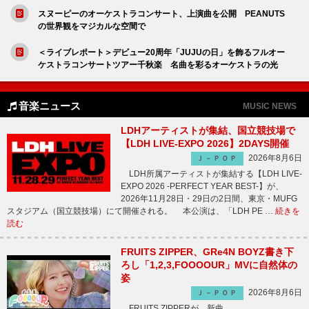
スヌーピーのオーケストラコンサート、上演曲を公開 PEANUTS
の世界観をマジカルな空間で
＜ライブレポート＞デビュー20周年「JUJUの日」を飾るフルオー
ケストラコンサートツアー千秋楽 名曲を彩るオーケストラの光
音楽ニュース
MUSIC NEWS
LDHアーティストが集結、国立競技場で
【LDH LIVE-EXPO 2026】2DAYS開催
2026年8月6日
Ｊ－ＰＯＰ
LDH所属アーティストが集結する【LDH LIVE-
EXPO 2026 -PERFECT YEAR BEST-】が、
2026年11月28日・29日の2日間、東京・MUFG
スタジアム（国立競技場）にて開催される。 本公演は、「LDH PE …
続きを
読む
FRUITS ZIPPER、GRe4N BOYZ書き下
ろし「1,2,3,FOOOOUR」MVに自然体の
姿
2026年8月6日
Ｊ－ＰＯＰ
FRUITS ZIPPERが、新曲